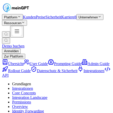
Kunden
Preise
Sicherheit
Karriere
8
Plattform
Unternehmen
Ressourcen
Demo buchen
Anmelden
Zur Plattform
Übersicht
User Guide
Prompting Guide
Admin Guide
Rollout Guide
Datenschutz & Sicherheit
Integrationen
API
Grundlagen
Integrationen
Core Concepts
Integration Landscape
Permissions
Overview
Identity Forwarding