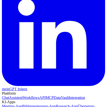
meinGPT folgen
Plattform
Chat
Assistent
Workflows
API
MCP
DataVault
Integration
KI-Apps
Meeting-App
Bildgenerierungs-App
Research-App
Übersetzer-