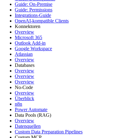
Guide: On-Premise
Guide: Permissions
Integrations-Guide
OpenAI-kompatible Clients
Konnektoren
Overview
Microsoft 365
Outlook Add-in
Google Workspace
Atlassian
Overview
Databases
Overview
Overview
Overview
No-Code
Overview
Überblick
n8n
Power Automate
Data Pools (RAG)
Overview
Datenquellen
Custom Data Preparation Pipelines
Custom MCP