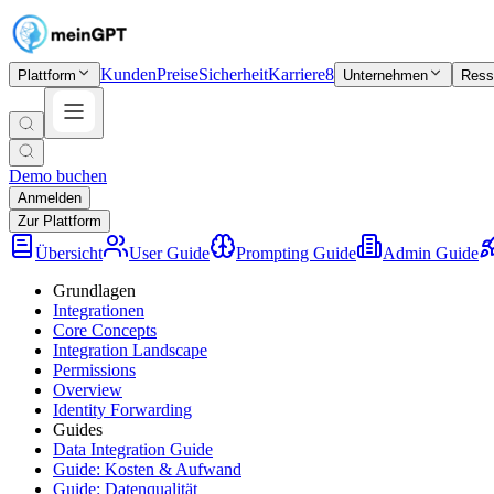
Kunden
Preise
Sicherheit
Karriere
8
Plattform
Unternehmen
Ress
Demo buchen
Anmelden
Zur Plattform
Übersicht
User Guide
Prompting Guide
Admin Guide
Grundlagen
Integrationen
Core Concepts
Integration Landscape
Permissions
Overview
Identity Forwarding
Guides
Data Integration Guide
Guide: Kosten & Aufwand
Guide: Datenqualität