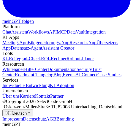
meinGPT folgen
Plattform
Chat
Assistent
Workflows
API
MCP
DataVault
Integration
KI-Apps
Meeting-App
Bildgenerierungs-App
Research-App
Übersetzer-
App
Datensatz-Agent
Assistant Creator
Tools
KI-Reifegrad-Check
ROI-Rechner
Rollout-Planer
Ressourcen
Whitepaper
Hilfe-Center
Dokumentation
Security
Trust
Center
Roadmap
Changelog
Blog
Events
AI Connect
Case Studies
Services
Individuelle Entwicklung
KI-Adoption
Unternehmen
Über uns
Karriere
Kontakt
Partner
Copyright 2026 SelectCode GmbH
·
Oskar-von-Miller-Straße 11, 82008 Unterhaching, Deutschland
🇩🇪
Deutsch
Impressum
Datenschutz
AGB
Branding
meinGPT