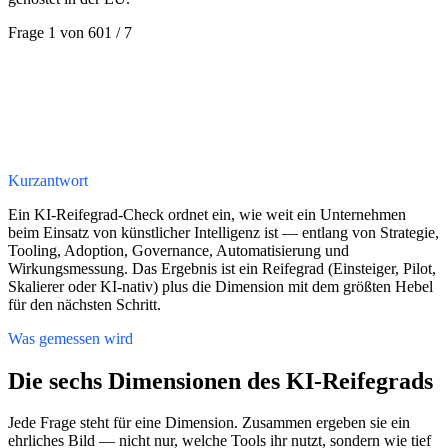
Frage 1 von 6
01
/
7
A
Wir haben noch keine.
B
Erste Ideen, nichts Dokumentiertes.
C
Dokumentierte Strategie für einzelne Bereiche.
D
Unternehmensweite, verankerte KI-Strategie.
Kurzantwort
Ein KI-Reifegrad-Check ordnet ein, wie weit ein Unternehmen
beim Einsatz von künstlicher Intelligenz ist — entlang von Strategie,
Tooling, Adoption, Governance, Automatisierung und
Wirkungsmessung. Das Ergebnis ist ein Reifegrad (Einsteiger, Pilot,
Skalierer oder KI-nativ) plus die Dimension mit dem größten Hebel
für den nächsten Schritt.
Was gemessen wird
Die sechs Dimensionen des KI-Reifegrads
Jede Frage steht für eine Dimension. Zusammen ergeben sie ein
ehrliches Bild — nicht nur, welche Tools ihr nutzt, sondern wie tief