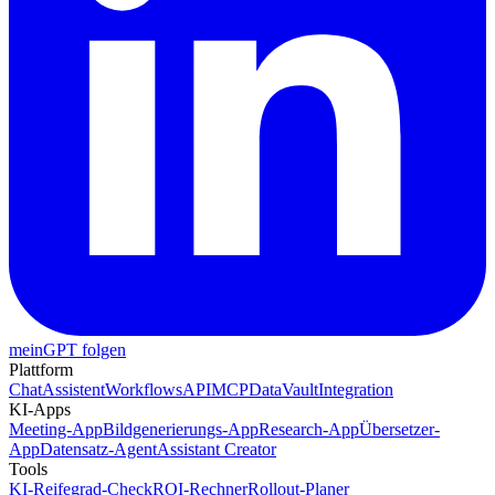
meinGPT folgen
Plattform
Chat
Assistent
Workflows
API
MCP
DataVault
Integration
KI-Apps
Meeting-App
Bildgenerierungs-App
Research-App
Übersetzer-
App
Datensatz-Agent
Assistant Creator
Tools
KI-Reifegrad-Check
ROI-Rechner
Rollout-Planer