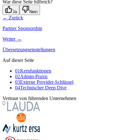
War diese Seite hilfreich?
Ja
Nein
← Zurück
Partner Sponsorship
Weiter →
Übersetzungseinstellungen
Auf dieser Seite
01
Kernfunktionen
02
Admin-Praxis
03
Externe Provider-Schlüssel
04
Technischer Deep Dive
Vertraut von führenden Unternehmen