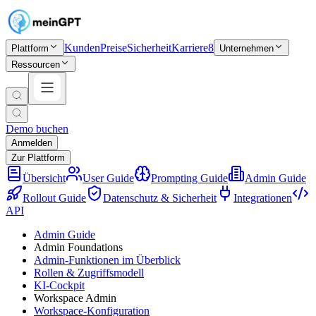
Kunden
Preise
Sicherheit
Karriere
8
Plattform
Unternehmen
Ressourcen
Demo buchen
Anmelden
Zur Plattform
Übersicht
User Guide
Prompting Guide
Admin Guide
Rollout Guide
Datenschutz & Sicherheit
Integrationen
API
Admin Guide
Admin Foundations
Admin-Funktionen im Überblick
Rollen & Zugriffsmodell
KI-Cockpit
Workspace Admin
Workspace-Konfiguration