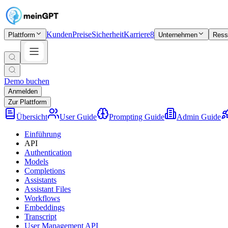
Kunden
Preise
Sicherheit
Karriere
8
Plattform
Unternehmen
Ress
Demo buchen
Anmelden
Zur Plattform
Übersicht
User Guide
Prompting Guide
Admin Guide
Einführung
API
Authentication
Models
Completions
Assistants
Assistant Files
Workflows
Embeddings
Transcript
User Management API