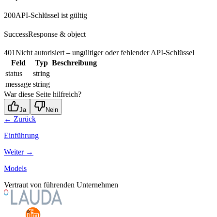
200
API-Schlüssel ist gültig
SuccessResponse & object
401
Nicht autorisiert – ungültiger oder fehlender API-Schlüssel
Feld
Typ
Beschreibung
status
string
message
string
War diese Seite hilfreich?
Ja
Nein
← Zurück
Einführung
Weiter →
Models
Vertraut von führenden Unternehmen