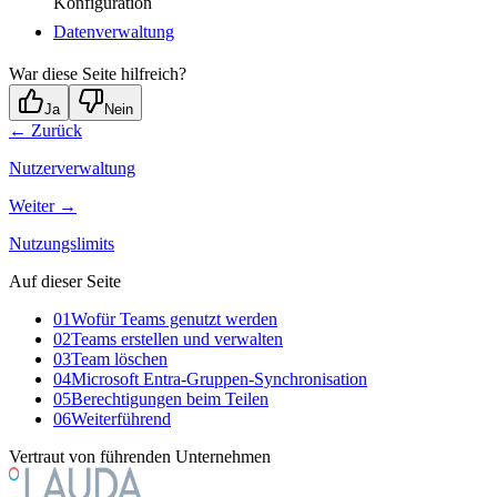
Konfiguration
Datenverwaltung
War diese Seite hilfreich?
Ja
Nein
← Zurück
Nutzerverwaltung
Weiter →
Nutzungslimits
Auf dieser Seite
01
Wofür Teams genutzt werden
02
Teams erstellen und verwalten
03
Team löschen
04
Microsoft Entra-Gruppen-Synchronisation
05
Berechtigungen beim Teilen
06
Weiterführend
Vertraut von führenden Unternehmen