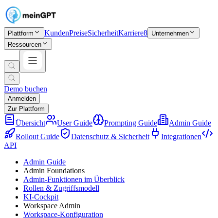
Kunden
Preise
Sicherheit
Karriere
8
Plattform
Unternehmen
Ressourcen
Demo buchen
Anmelden
Zur Plattform
Übersicht
User Guide
Prompting Guide
Admin Guide
Rollout Guide
Datenschutz & Sicherheit
Integrationen
API
Admin Guide
Admin Foundations
Admin-Funktionen im Überblick
Rollen & Zugriffsmodell
KI-Cockpit
Workspace Admin
Workspace-Konfiguration