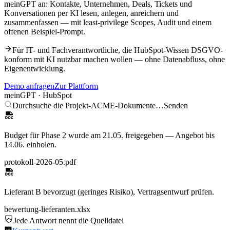
meinGPT an: Kontakte, Unternehmen, Deals, Tickets und
Konversationen per KI lesen, anlegen, anreichern und
zusammenfassen — mit least-privilege Scopes, Audit und einem
offenen Beispiel-Prompt.
Für IT- und Fachverantwortliche, die
HubSpot
-Wissen DSGVO-
konform mit KI nutzbar machen wollen — ohne Datenabfluss, ohne
Eigenentwicklung.
Demo anfragen
Zur Plattform
meinGPT ·
HubSpot
Durchsuche die Projekt-ACME-Dokumente…
Senden
Budget für Phase 2 wurde am 21.05. freigegeben — Angebot bis
14.06. einholen.
protokoll-2026-05.pdf
Lieferant B bevorzugt (geringes Risiko), Vertragsentwurf prüfen.
bewertung-lieferanten.xlsx
Jede Antwort nennt die Quelldatei