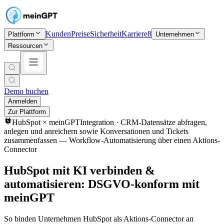
Kunden
Preise
Sicherheit
Karriere
8
Plattform
Unternehmen
Ressourcen
Demo buchen
Anmelden
Zur Plattform
HubSpot
× meinGPT
Integration ·
CRM-Datensätze abfragen,
anlegen und anreichern sowie Konversationen und Tickets
zusammenfassen — Workflow-Automatisierung über einen Aktions-
Connector
HubSpot mit KI verbinden &
automatisieren: DSGVO-konform mit
meinGPT
So binden Unternehmen HubSpot als Aktions-Connector an