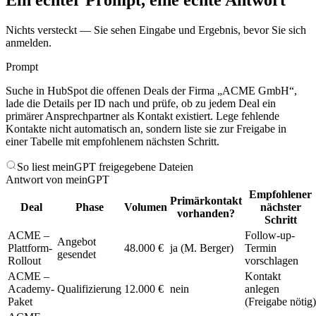
Ein echter Prompt, eine echte Antwort
Nichts versteckt — Sie sehen Eingabe und Ergebnis, bevor Sie sich
anmelden.
Prompt
Suche in HubSpot die offenen Deals der Firma „ACME GmbH“,
lade die Details per ID nach und prüfe, ob zu jedem Deal ein
primärer Ansprechpartner als Kontakt existiert. Lege fehlende
Kontakte nicht automatisch an, sondern liste sie zur Freigabe in
einer Tabelle mit empfohlenem nächsten Schritt.
So liest meinGPT freigegebene Dateien
Antwort von meinGPT
Empfohlener
Primärkontakt
Deal
Phase
Volumen
nächster
vorhanden?
Schritt
ACME –
Follow-up-
Angebot
Plattform-
48.000 €
ja (M. Berger)
Termin
gesendet
Rollout
vorschlagen
ACME –
Kontakt
Academy-
Qualifizierung
12.000 €
nein
anlegen
Paket
(Freigabe nötig)