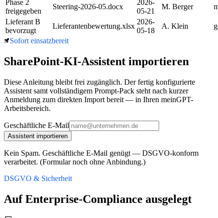
Phase 2
2026-
Steering-2026-05.docx
M. Berger
m
freigegeben
05-21
Lieferant B
2026-
Lieferantenbewertung.xlsx
A. Klein
g
bevorzugt
05-18
Sofort einsatzbereit
SharePoint
-KI-Assistent importieren
Diese Anleitung bleibt frei zugänglich. Der fertig konfigurierte
Assistent samt vollständigem Prompt-Pack steht nach kurzer
Anmeldung zum direkten Import bereit — in Ihren meinGPT-
Arbeitsbereich.
Geschäftliche E-Mail
Assistent importieren
Kein Spam. Geschäftliche E-Mail genügt — DSGVO-konform
verarbeitet. (Formular noch ohne Anbindung.)
DSGVO & Sicherheit
Auf Enterprise-Compliance ausgelegt