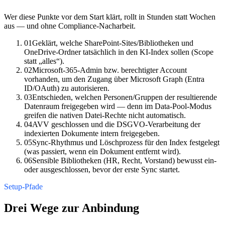
Wer diese Punkte vor dem Start klärt, rollt in Stunden statt Wochen
aus — und ohne Compliance-Nacharbeit.
01
Geklärt, welche SharePoint-Sites/Bibliotheken und
OneDrive-Ordner tatsächlich in den KI-Index sollen (Scope
statt „alles“).
02
Microsoft-365-Admin bzw. berechtigter Account
vorhanden, um den Zugang über Microsoft Graph (Entra
ID/OAuth) zu autorisieren.
03
Entschieden, welchen Personen/Gruppen der resultierende
Datenraum freigegeben wird — denn im Data-Pool-Modus
greifen die nativen Datei-Rechte nicht automatisch.
04
AVV geschlossen und die DSGVO-Verarbeitung der
indexierten Dokumente intern freigegeben.
05
Sync-Rhythmus und Löschprozess für den Index festgelegt
(was passiert, wenn ein Dokument entfernt wird).
06
Sensible Bibliotheken (HR, Recht, Vorstand) bewusst ein-
oder ausgeschlossen, bevor der erste Sync startet.
Setup-Pfade
Drei Wege zur Anbindung