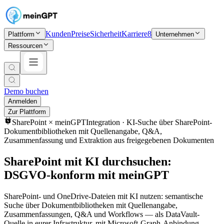
Kunden
Preise
Sicherheit
Karriere
8
Plattform
Unternehmen
Ressourcen
Demo buchen
Anmelden
Zur Plattform
SharePoint
× meinGPT
Integration ·
KI-Suche über SharePoint-
Dokumentbibliotheken mit Quellenangabe, Q&A,
Zusammenfassung und Extraktion aus freigegebenen Dokumenten
SharePoint mit KI durchsuchen:
DSGVO-konform mit meinGPT
SharePoint- und OneDrive-Dateien mit KI nutzen: semantische
Suche über Dokumentbibliotheken mit Quellenangabe,
Zusammenfassungen, Q&A und Workflows — als DataVault-
Quelle in eurer Infrastruktur, mit Microsoft-Graph-Anbindung