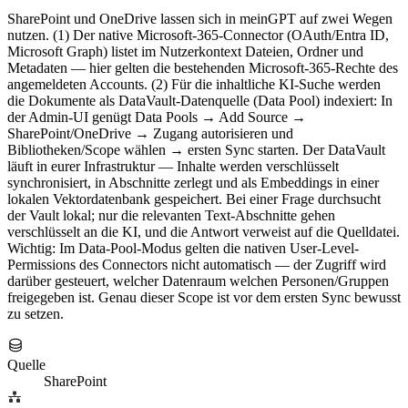
SharePoint und OneDrive lassen sich in meinGPT auf zwei Wegen
nutzen. (1) Der native Microsoft-365-Connector (OAuth/Entra ID,
Microsoft Graph) listet im Nutzerkontext Dateien, Ordner und
Metadaten — hier gelten die bestehenden Microsoft-365-Rechte des
angemeldeten Accounts. (2) Für die inhaltliche KI-Suche werden
die Dokumente als DataVault-Datenquelle (Data Pool) indexiert: In
der Admin-UI genügt Data Pools → Add Source →
SharePoint/OneDrive → Zugang autorisieren und
Bibliotheken/Scope wählen → ersten Sync starten. Der DataVault
läuft in eurer Infrastruktur — Inhalte werden verschlüsselt
synchronisiert, in Abschnitte zerlegt und als Embeddings in einer
lokalen Vektordatenbank gespeichert. Bei einer Frage durchsucht
der Vault lokal; nur die relevanten Text-Abschnitte gehen
verschlüsselt an die KI, und die Antwort verweist auf die Quelldatei.
Wichtig: Im Data-Pool-Modus gelten die nativen User-Level-
Permissions des Connectors nicht automatisch — der Zugriff wird
darüber gesteuert, welcher Datenraum welchen Personen/Gruppen
freigegeben ist. Genau dieser Scope ist vor dem ersten Sync bewusst
zu setzen.
Quelle
SharePoint