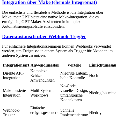
Integration über Make (ehemals Integromat)
Die einfachste und flexibelste Methode ist die Integration über
Make. meinGPT bietet eine native Make-Integration, die es
ermöglicht, GPT Maker-Assistenten in komplexe
Automatisierungsabläufe einzubinden.
Datenaustausch über Webhook-Trigger
Für einfachere Integrationsszenarien können Webhooks verwendet
werden, um Ereignisse in einem System als Trigger für Aktionen im
anderen System zu nutzen.
Integrationsart
Anwendungsfall
Vorteile
Einrichtungsa
Komplexe
Direkte API-
Niedrige Latenz,
Echtzeit-
Hoch
Integration
hohe Kontrolle
Anwendungen
No-Code,
Make-basierte
Multi-System-
visuelles Design,
Niedrig bis mitte
Integration
Workflows
umfangreiche
Konnektoren
Einfache
Webhook-
Schnelle
ereignisgesteuerte
Niedrig
Trigger
Implementierung