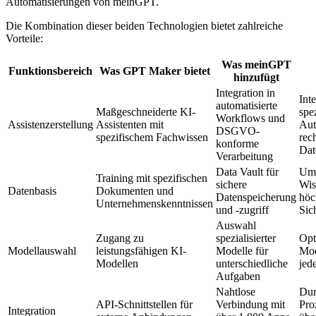
Automatisierungen von meinGPT.
Die Kombination dieser beiden Technologien bietet zahlreiche
Vorteile:
Was meinGPT
Funktionsbereich
Was GPT Maker bietet
hinzufügt
Integration in
Inte
automatisierte
Maßgeschneiderte KI-
spez
Workflows und
Assistenzerstellung
Assistenten mit
Aut
DSGVO-
spezifischem Fachwissen
rec
konforme
Dat
Verarbeitung
Data Vault für
Umf
Training mit spezifischen
sichere
Wis
Datenbasis
Dokumenten und
Datenspeicherung
höc
Unternehmenskenntnissen
und -zugriff
Sic
Auswahl
Zugang zu
spezialisierter
Opt
Modellauswahl
leistungsfähigen KI-
Modelle für
Mod
Modellen
unterschiedliche
jed
Aufgaben
Nahtlose
Dur
API-Schnittstellen für
Verbindung mit
Pro
Integration