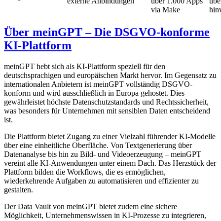
externe Anbindungen
über 1.000 Apps
übe
via Make
hin
Über meinGPT – Die DSGVO-konforme
KI-Plattform
meinGPT hebt sich als KI-Plattform speziell für den
deutschsprachigen und europäischen Markt hervor. Im Gegensatz zu
internationalen Anbietern ist meinGPT vollständig DSGVO-
konform und wird ausschließlich in Europa gehostet. Dies
gewährleistet höchste Datenschutzstandards und Rechtssicherheit,
was besonders für Unternehmen mit sensiblen Daten entscheidend
ist.
Die Plattform bietet Zugang zu einer Vielzahl führender KI-Modelle
über eine einheitliche Oberfläche. Von Textgenerierung über
Datenanalyse bis hin zu Bild- und Videoerzeugung – meinGPT
vereint alle KI-Anwendungen unter einem Dach. Das Herzstück der
Plattform bilden die Workflows, die es ermöglichen,
wiederkehrende Aufgaben zu automatisieren und effizienter zu
gestalten.
Der Data Vault von meinGPT bietet zudem eine sichere
Möglichkeit, Unternehmenswissen in KI-Prozesse zu integrieren,