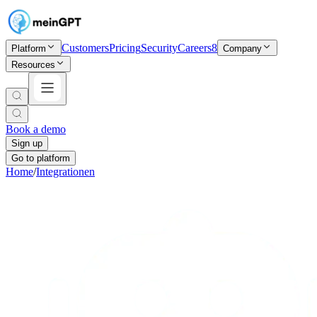
Customers
Pricing
Security
Careers
8
Platform
Company
Resources
Book a demo
Sign up
Go to platform
Home
/
Integrationen