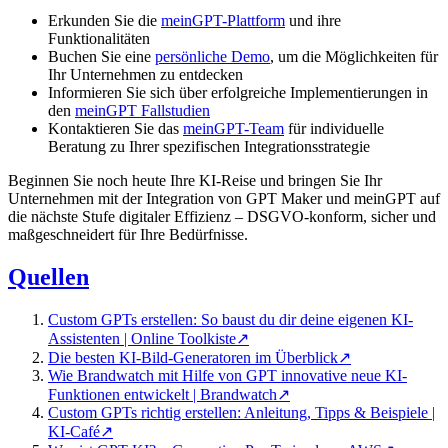
Erkunden Sie die
meinGPT-Plattform
und ihre
Funktionalitäten
Buchen Sie eine
persönliche Demo
, um die Möglichkeiten für
Ihr Unternehmen zu entdecken
Informieren Sie sich über erfolgreiche Implementierungen in
den
meinGPT Fallstudien
Kontaktieren Sie das
meinGPT-Team
für individuelle
Beratung zu Ihrer spezifischen Integrationsstrategie
Beginnen Sie noch heute Ihre KI-Reise und bringen Sie Ihr
Unternehmen mit der Integration von GPT Maker und meinGPT auf
die nächste Stufe digitaler Effizienz – DSGVO-konform, sicher und
maßgeschneidert für Ihre Bedürfnisse.
Quellen
Custom GPTs erstellen: So baust du dir deine eigenen KI-
Assistenten | Online Toolkiste
↗
Die besten KI-Bild-Generatoren im Überblick
↗
Wie Brandwatch mit Hilfe von GPT innovative neue KI-
Funktionen entwickelt | Brandwatch
↗
Custom GPTs richtig erstellen: Anleitung, Tipps & Beispiele |
KI-Café
↗