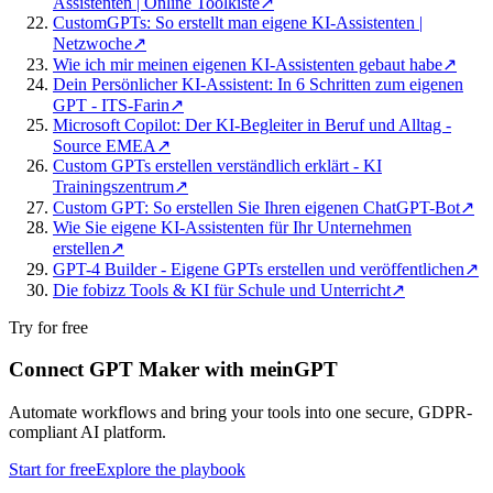
Assistenten | Online Toolkiste
↗
CustomGPTs: So erstellt man eigene KI-Assistenten |
Netzwoche
↗
Wie ich mir meinen eigenen KI-Assistenten gebaut habe
↗
Dein Persönlicher KI-Assistent: In 6 Schritten zum eigenen
GPT - ITS-Farin
↗
Microsoft Copilot: Der KI-Begleiter in Beruf und Alltag -
Source EMEA
↗
Custom GPTs erstellen verständlich erklärt - KI
Trainingszentrum
↗
Custom GPT: So erstellen Sie Ihren eigenen ChatGPT-Bot
↗
Wie Sie eigene KI-Assistenten für Ihr Unternehmen
erstellen
↗
GPT-4 Builder - Eigene GPTs erstellen und veröffentlichen
↗
Die fobizz Tools & KI für Schule und Unterricht
↗
Try for free
Connect GPT Maker with meinGPT
Automate workflows and bring your tools into one secure, GDPR-
compliant AI platform.
Start for free
Explore the playbook