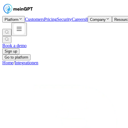
Customers
Pricing
Security
Careers
8
Platform
Company
Resour
Book a demo
Sign up
Go to platform
Home
/
Integrationen