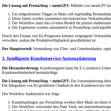
Die Lösung mit PrestaShop + meinGPT:
Mithilfe von meinGPT könn
Ein zeitgesteuerter Trigger in Make ruft regelmäßig Bestandsd
Diese Daten werden zusammen mit historischen Verkaufszahl
Der Workflow nutzt das o3-mini-Modell für präzise mathematis
Die Ergebnisse werden automatisch in PrestaShop zurückgefüh
Durch den Einsatz von KI-Prognosen können vergangene Verkaufsdaten
verwalten, sodass die Produktverfügbarkeit gewährleistet ist.
Der Hauptvorteil:
Vermeidung von Über- und Unterbeständen, optimi
3. Intelligente Kundenservice-Automatisierung
Die Herausforderung:
Kundensupport kann für E-Commerce-Unterneh
Kundenzufriedenheit beeinträchtigt.
Die Lösung mit PrestaShop + meinGPT:
Die Automatisierung diese
Die Integration von KI-gestützten Chatbots in den Kundenservice ermö
Der Workflow funktioniert wie folgt:
Kundenanfragen aus PrestaShop werden über Make an einen m
Der Workflow verwendet den Data Vault, um unternehmensspez