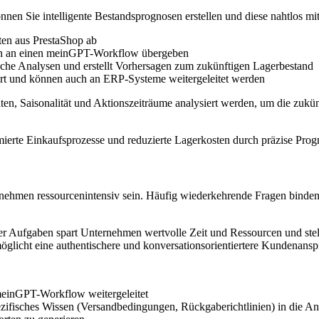
en Sie intelligente Bestandsprognosen erstellen und diese nahtlos mit
aten aus PrestaShop ab
en an einen meinGPT-Workflow übergeben
che Analysen und erstellt Vorhersagen zum zukünftigen Lagerbestand
rt und können auch an ERP-Systeme weitergeleitet werden
, Saisonalität und Aktionszeiträume analysiert werden, um die zukün
erte Einkaufsprozesse und reduzierte Lagerkosten durch präzise Prog
men ressourcenintensiv sein. Häufig wiederkehrende Fragen binden Mi
r Aufgaben spart Unternehmen wertvolle Zeit und Ressourcen und stellt 
glicht eine authentischere und konversationsorientiertere Kundenanspra
einGPT-Workflow weitergeleitet
ifisches Wissen (Versandbedingungen, Rückgaberichtlinien) in die An