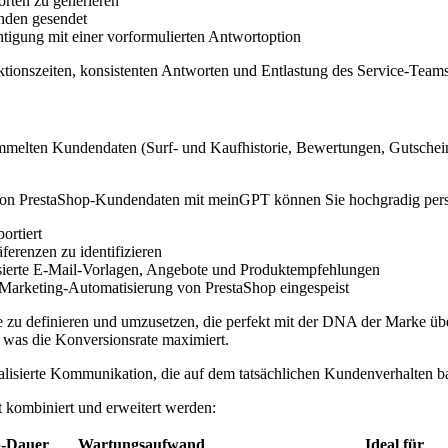
orten zu generieren
nden gesendet
tigung mit einer vorformulierten Antwortoption
tionszeiten, konsistenten Antworten und Entlastung des Service-Teams
ammelten Kundendaten (Surf- und Kaufhistorie, Bewertungen, Gutschein
n PrestaShop-Kundendaten mit meinGPT können Sie hochgradig perso
ortiert
erenzen zu identifizieren
lisierte E-Mail-Vorlagen, Angebote und Produktempfehlungen
e Marketing-Automatisierung von PrestaShop eingespeist
ie zu definieren und umzusetzen, die perfekt mit der DNA der Marke üb
, was die Konversionsrate maximiert.
lisierte Kommunikation, die auf dem tatsächlichen Kundenverhalten ba
kombiniert und erweitert werden:
p-Dauer
Wartungsaufwand
Ideal für