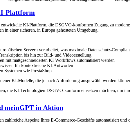
-Plattform
 entwickelte KI-Plattform, die DSGVO-konformen Zugang zu modernsten 
 in einer sicheren, in Europa gehosteten Umgebung.
 europäischen Servern verarbeitet, was maximale Datenschutz-Complianc
anskription bis hin zur Bild- und Videoerstellung
en mit maßgeschneiderten KI-Workflows automatisiert werden
swissen für kontextreiche KI-Antworten
den Systemen wie PrestaShop
edener KI-Modelle, die je nach Anforderung ausgewählt werden könne
en, die KI-Technologien DSGVO-konform einsetzen möchten, um ihre G
nd meinGPT in Aktion
zahlreiche Aspekte Ihres E-Commerce-Geschäfts automatisiert und opt