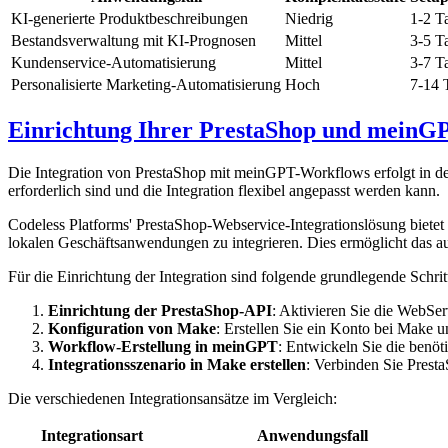
KI-generierte Produktbeschreibungen
Niedrig
1-2 T
Bestandsverwaltung mit KI-Prognosen
Mittel
3-5 T
Kundenservice-Automatisierung
Mittel
3-7 T
Personalisierte Marketing-Automatisierung
Hoch
7-14 
Einrichtung Ihrer PrestaShop und meinGP
Die Integration von PrestaShop mit meinGPT-Workflows erfolgt in de
erforderlich sind und die Integration flexibel angepasst werden kann.
Codeless Platforms' PrestaShop-Webservice-Integrationslösung biet
lokalen Geschäftsanwendungen zu integrieren. Dies ermöglicht das 
Für die Einrichtung der Integration sind folgende grundlegende Schri
Einrichtung der PrestaShop-API
: Aktivieren Sie die WebSe
Konfiguration von Make
: Erstellen Sie ein Konto bei Make 
Workflow-Erstellung in meinGPT
: Entwickeln Sie die benö
Integrationsszenario in Make erstellen
: Verbinden Sie Prest
Die verschiedenen Integrationsansätze im Vergleich:
Integrationsart
Anwendungsfall