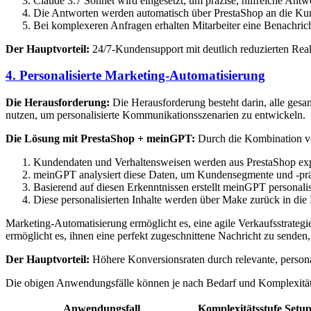
Claude 3.7 Sonnet wird eingesetzt, um präzise, hilfreiche Antw
Die Antworten werden automatisch über PrestaShop an die Ku
Bei komplexeren Anfragen erhalten Mitarbeiter eine Benachrich
Der Hauptvorteil:
24/7-Kundensupport mit deutlich reduzierten Reak
4. Personalisierte Marketing-Automatisierung
Die Herausforderung:
Die Herausforderung besteht darin, alle ges
nutzen, um personalisierte Kommunikationsszenarien zu entwickeln.
Die Lösung mit PrestaShop + meinGPT:
Durch die Kombination vo
Kundendaten und Verhaltensweisen werden aus PrestaShop exp
meinGPT analysiert diese Daten, um Kundensegmente und -präf
Basierend auf diesen Erkenntnissen erstellt meinGPT persona
Diese personalisierten Inhalte werden über Make zurück in di
Marketing-Automatisierung ermöglicht es, eine agile Verkaufsstrateg
ermöglicht es, ihnen eine perfekt zugeschnittene Nachricht zu senden
Der Hauptvorteil:
Höhere Konversionsraten durch relevante, persona
Die obigen Anwendungsfälle können je nach Bedarf und Komplexität 
Anwendungsfall
Komplexitätsstufe
Setu