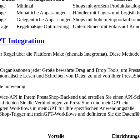
age
Minimal
Shops mit großem Produktkatalog
age
Monatliche Anpassungen
Händler mit Lager- und Logistik
age
Gelegentliche Anpassungen
Shops mit hohem Supportaufko
Tage
Regelmäßige Optimierung
Unternehmen mit Fokus auf Kun
T Integration
r Regel über die Plattform Make (ehemals Integromat). Diese Methode 
et Organisationen jeder Größe bewährte Drag-and-Drop-Tools, um Pres
automatische Lesen und Schreiben von Daten zu und von Ihrer PrestaS
tte notwendig:
rvice-API in Ihrem PrestaShop-Backend und erstellen Sie einen API-Sc
und richten Sie die Verbindungen zu PrestaShop und meinGPT ein.
tigten Workflows in meinGPT für Ihre spezifischen Anwendungsfälle.
aShop-Trigger mit meinGPT-Workflows und definieren Sie die Datenflü
Vorteile
Einrichtung