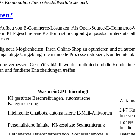
rke Kombination Ihren Geschäftserfolg steigert.
ren?
zum Aufbau von E-Commerce-Lösungen. Als Open-Source-E-Commerce-We
n PHP geschriebene Plattform ist hochgradig anpassbar, unterstützt alle
Design.
lig neue Möglichkeiten, Ihren Online-Shop zu optimieren und zu aut
ungsfähige Umgebung, die manuelle Prozesse reduziert, Kundeninterakti
rung verbessert, Geschäftsabläufe werden optimiert und die Kundeninte
n und fundierte Entscheidungen treffen.
Was meinGPT hinzufügt
KI-gestützte Beschreibungen, automatische
Zeit- u
Kategorisierung
24/7-Ku
Intelligente Chatbots, automatisierte E-Mail-Antworten
Interven
Höhere 
Personalisierte Inhalte, KI-gestützte Segmentierung
Inhalte
Tiefgehende Dateninterpretation, Vorhersagemodelle
Datenge