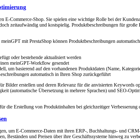
ptimierung
einen E-Commerce-Shop. Sie spielen eine wichtige Rolle bei der Kund
 jedoch zeitaufwändig und kostspielig. Produktbeschreibungen für große
 meinGPT mit PrestaShop können Produktbeschreibungen automatisch er
fügt oder bestehende aktualisiert werden
 einen meinGPT-Workflow gesendet
l, um basierend auf den vorhandenen Produktdaten (Name, Kategorie, t
eschreibungen automatisch in Ihren Shop zurückgeführt
r Bilder erstellen und deren Relevanz für die anvisierten Keywords op
prachigkeit (automatische Übersetzung in mehrere Sprachen) und SEO-Opt
für die Erstellung von Produktinhalten bei gleichzeitiger Verbesseru
sen
gen, um E-Commerce-Daten mit ihren ERP-, Buchhaltungs- und CRM-Sy
en, Beständen und Preisen über ihre Geschäftssysteme hinweg zu verb