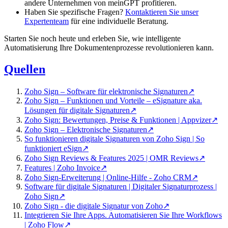
andere Unternehmen von meinGPT profitieren.
Haben Sie spezifische Fragen?
Kontaktieren Sie unser
Expertenteam
für eine individuelle Beratung.
Starten Sie noch heute und erleben Sie, wie intelligente
Automatisierung Ihre Dokumentenprozesse revolutionieren kann.
Quellen
Zoho Sign – Software für elektronische Signaturen
↗
Zoho Sign – Funktionen und Vorteile – eSignature aka.
Lösungen für digitale Signaturen
↗
Zoho Sign: Bewertungen, Preise & Funktionen | Appvizer
↗
Zoho Sign – Elektronische Signaturen
↗
So funktionieren digitale Signaturen von Zoho Sign | So
funktioniert eSign
↗
Zoho Sign Reviews & Features 2025 | OMR Reviews
↗
Features | Zoho Invoice
↗
Zoho Sign-Erweiterung | Online-Hilfe - Zoho CRM
↗
Software für digitale Signaturen | Digitaler Signaturprozess |
Zoho Sign
↗
Zoho Sign - die digitale Signatur von Zoho
↗
Integrieren Sie Ihre Apps. Automatisieren Sie Ihre Workflows
| Zoho Flow
↗