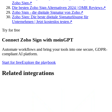
Zoho Sign
↗
Die besten Zoho Sign Alternativen 2024 | OMR Reviews
↗
Zoho Sign - die digitale Signatur von Zoho
↗
Zoho Sign: Die beste digitale Signaturlösung für
Unternehmen | Jetzt kostenlos testen
↗
Try for free
Connect Zoho Sign with meinGPT
Automate workflows and bring your tools into one secure, GDPR-
compliant AI platform.
Start for free
Explore the playbook
Related integrations