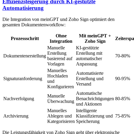
Effizienzsteigerung durch KI-gestützte
Automatisierung
Die Integration von meinGPT und Zoho Sign optimiert den
gesamten Dokumentenworkflow:
Ohne
Mit meinGPT +
Prozessschritt
Zeiterspa
Integration
Zoho Sign
Manuelle
KI-gestützte
Erstellung
Erstellung mit
Dokumentenerstellung
70-80%
basierend auf
automatischer
Vorlagen
Anpassung
Manuelles
Automatisierte
Hochladen
Signaturanforderung
Erstellung und
90-95%
und
Versand
Konfigurieren
Automatische
Manuelle
Nachverfolgung
Benachrichtigungen
80-85%
Überwachung
und Aktionen
Manuelles
Intelligente
Archivierung
Ablegen und
Klassifizierung und
75-85%
Kategorisieren
Speicherung
Die Leistungsfähigkeit von Zoho Sign geht über elektronische