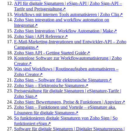
API für digitale Signaturen | eSign-API | Zoho Sign-API –
Tarife und Preisgestaltung
↗
Workflows mit internen Tools automatisieren | Zoho Cliq
↗
Zoho Sign integration and workflow automation on
Integromat
↗
Zoho Sign Integration | Workflow Automation | Make
↗
Zoho Sign | API Reference
↗
E-Mail-Marketing-Integrationen und Entwickler-API – Zoho
Campaigns
↗
Zoho Sign API - Getting Started Guide
↗
Kostenlose Software zur Workflowautomatisierung | Zoho
Creator
↗
Was sind Workflows | Routineaufgaben automatisieren –
Zoho Creator
↗
Zoho Sign – Software für elektronische Signaturen
↗
Zoho Sign – Elektronische Signaturen
↗
Preisgestaltung für digitale Signaturen | eSignature-Tarife |
Zoho Sign
↗
Zoho Sign: Bewertungen, Preise & Funktionen | Appvizer
↗
Zoho Sign – Funktionen und Vorteile – eSignature aka.
Lösungen für digitale Signaturen
↗
So funktionieren digitale Signaturen von Zoho Sign | So
funktioniert eSign
↗
Software für digitale Signaturen | Digitaler Signaturprozess |