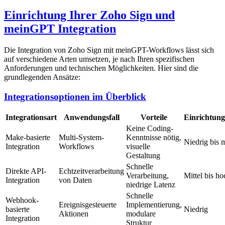
Einrichtung Ihrer Zoho Sign und
meinGPT Integration
Die Integration von Zoho Sign mit meinGPT-Workflows lässt sich
auf verschiedene Arten umsetzen, je nach Ihren spezifischen
Anforderungen und technischen Möglichkeiten. Hier sind die
grundlegenden Ansätze:
Integrationsoptionen im Überblick
Integrationsart
Anwendungsfall
Vorteile
Einrichtun
Keine Coding-
Make-basierte
Multi-System-
Kenntnisse nötig,
Niedrig bis m
Integration
Workflows
visuelle
Gestaltung
Schnelle
Direkte API-
Echtzeitverarbeitung
Verarbeitung,
Mittel bis ho
Integration
von Daten
niedrige Latenz
Schnelle
Webhook-
Ereignisgesteuerte
Implementierung,
basierte
Niedrig
Aktionen
modulare
Integration
Struktur