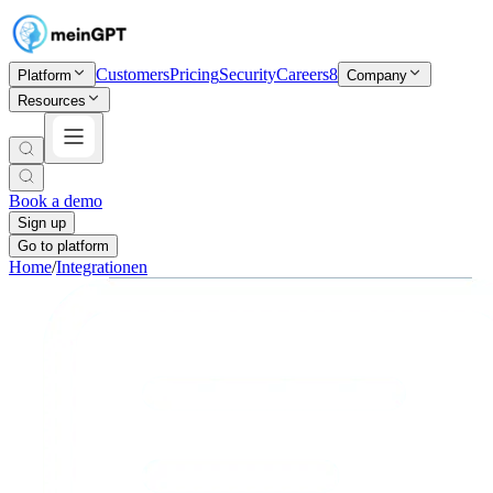
Customers
Pricing
Security
Careers
8
Platform
Company
Resources
Book a demo
Sign up
Go to platform
Home
/
Integrationen