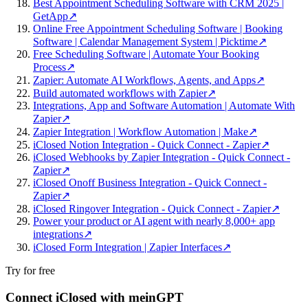
Best Appointment Scheduling Software with CRM 2025 |
GetApp
↗
Online Free Appointment Scheduling Software | Booking
Software | Calendar Management System | Picktime
↗
Free Scheduling Software | Automate Your Booking
Process
↗
Zapier: Automate AI Workflows, Agents, and Apps
↗
Build automated workflows with Zapier
↗
Integrations, App and Software Automation | Automate With
Zapier
↗
Zapier Integration | Workflow Automation | Make
↗
iClosed Notion Integration - Quick Connect - Zapier
↗
iClosed Webhooks by Zapier Integration - Quick Connect -
Zapier
↗
iClosed Onoff Business Integration - Quick Connect -
Zapier
↗
iClosed Ringover Integration - Quick Connect - Zapier
↗
Power your product or AI agent with nearly 8,000+ app
integrations
↗
iClosed Form Integration | Zapier Interfaces
↗
Try for free
Connect iClosed with meinGPT