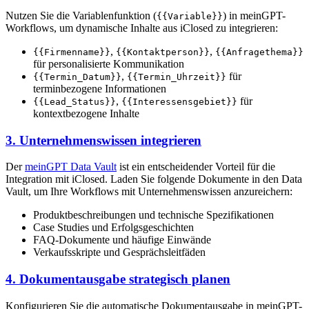
Nutzen Sie die Variablenfunktion (
) in meinGPT-
{{Variable}}
Workflows, um dynamische Inhalte aus iClosed zu integrieren:
,
,
{{Firmenname}}
{{Kontaktperson}}
{{Anfragethema}}
für personalisierte Kommunikation
,
für
{{Termin_Datum}}
{{Termin_Uhrzeit}}
terminbezogene Informationen
,
für
{{Lead_Status}}
{{Interessensgebiet}}
kontextbezogene Inhalte
3. Unternehmenswissen integrieren
Der
meinGPT Data Vault
ist ein entscheidender Vorteil für die
Integration mit iClosed. Laden Sie folgende Dokumente in den Data
Vault, um Ihre Workflows mit Unternehmenswissen anzureichern:
Produktbeschreibungen und technische Spezifikationen
Case Studies und Erfolgsgeschichten
FAQ-Dokumente und häufige Einwände
Verkaufsskripte und Gesprächsleitfäden
4. Dokumentausgabe strategisch planen
Konfigurieren Sie die automatische Dokumentausgabe in meinGPT-