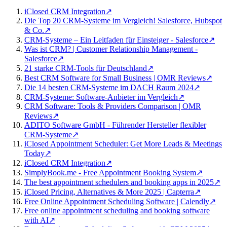
iClosed CRM Integration
↗
Die Top 20 CRM-Systeme im Vergleich! Salesforce, Hubspot
& Co.
↗
CRM-Systeme – Ein Leitfaden für Einsteiger - Salesforce
↗
Was ist CRM? | Customer Relationship Management -
Salesforce
↗
21 starke CRM-Tools für Deutschland
↗
Best CRM Software for Small Business | OMR Reviews
↗
Die 14 besten CRM-Systeme im DACH Raum 2024
↗
CRM-Systeme: Software-Anbieter im Vergleich
↗
CRM Software: Tools & Providers Comparison | OMR
Reviews
↗
ADITO Software GmbH - Führender Hersteller flexibler
CRM-Systeme
↗
iClosed Appointment Scheduler: Get More Leads & Meetings
Today
↗
iClosed CRM Integration
↗
SimplyBook.me - Free Appointment Booking System
↗
The best appointment schedulers and booking apps in 2025
↗
iClosed Pricing, Alternatives & More 2025 | Capterra
↗
Free Online Appointment Scheduling Software | Calendly
↗
Free online appointment scheduling and booking software
with AI
↗