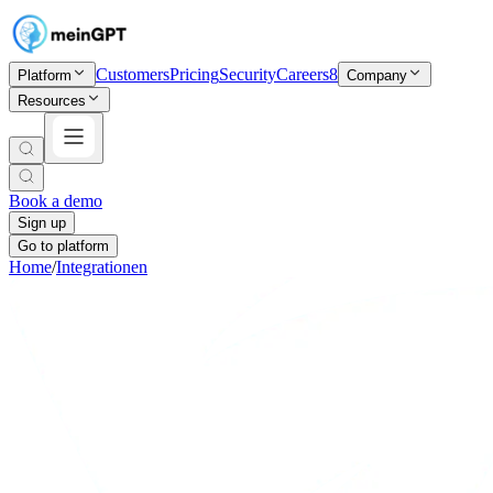
Customers
Pricing
Security
Careers
8
Platform
Company
Resources
Book a demo
Sign up
Go to platform
Home
/
Integrationen