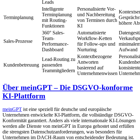
Leads
Intelligente
Personalisierte Vor-
Kontextsen
Terminplanung
und Nachbereitung
Terminplanung
Gesprächsv
mit Routing-
von Terminen durch
höhere Abs
Funktionen
KI
360° Sales-
Automatisierte
Datengestüt
Team-
Workflow-Ketten
Verkaufspr
Sales-Prozesse
Performance-
für Follow-ups und
minimalem
Dashboard
Nurturing
Aufwand
Kontextbezogene
Personalisi
Lead-Routing zu
Antworten
Kundenbet
Kundenbetreuung
passenden
basierend auf
konsistent
Teammitgliedern
Unternehmenwissen
Unterneh
Über meinGPT – Die DSGVO-konforme
KI-Plattform
meinGPT
ist eine speziell für deutsche und europäische
Unternehmen entwickelte KI-Plattform, die vollständige DSGVO-
Konformität garantiert. Anders als viele internationale KI-Lösungen
werden alle Dienste von meinGPT in Europa gehostet und erfüllen
die strengsten Datenschutzanforderungen, was besonders für
Unternehmen im DACH-Raum von entscheidender Bedeutung ist.