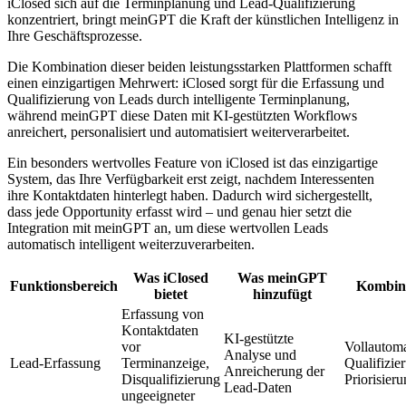
iClosed sich auf die Terminplanung und Lead-Qualifizierung
konzentriert, bringt meinGPT die Kraft der künstlichen Intelligenz in
Ihre Geschäftsprozesse.
Die Kombination dieser beiden leistungsstarken Plattformen schafft
einen einzigartigen Mehrwert: iClosed sorgt für die Erfassung und
Qualifizierung von Leads durch intelligente Terminplanung,
während meinGPT diese Daten mit KI-gestützten Workflows
anreichert, personalisiert und automatisiert weiterverarbeitet.
Ein besonders wertvolles Feature von iClosed ist das einzigartige
System, das Ihre Verfügbarkeit erst zeigt, nachdem Interessenten
ihre Kontaktdaten hinterlegt haben. Dadurch wird sichergestellt,
dass jede Opportunity erfasst wird – und genau hier setzt die
Integration mit meinGPT an, um diese wertvollen Leads
automatisch intelligent weiterzuverarbeiten.
Was iClosed
Was meinGPT
Funktionsbereich
Kombini
bietet
hinzufügt
Erfassung von
Kontaktdaten
KI-gestützte
vor
Vollautoma
Analyse und
Lead-Erfassung
Terminanzeige,
Qualifizie
Anreicherung der
Disqualifizierung
Priorisier
Lead-Daten
ungeeigneter