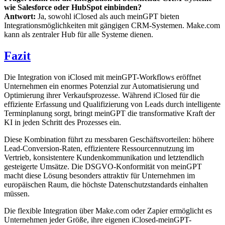
wie Salesforce oder HubSpot einbinden?
Antwort:
Ja, sowohl iClosed als auch meinGPT bieten
Integrationsmöglichkeiten mit gängigen CRM-Systemen. Make.com
kann als zentraler Hub für alle Systeme dienen.
Fazit
Die Integration von iClosed mit meinGPT-Workflows eröffnet
Unternehmen ein enormes Potenzial zur Automatisierung und
Optimierung ihrer Verkaufsprozesse. Während iClosed für die
effiziente Erfassung und Qualifizierung von Leads durch intelligente
Terminplanung sorgt, bringt meinGPT die transformative Kraft der
KI in jeden Schritt des Prozesses ein.
Diese Kombination führt zu messbaren Geschäftsvorteilen: höhere
Lead-Conversion-Raten, effizientere Ressourcennutzung im
Vertrieb, konsistentere Kundenkommunikation und letztendlich
gesteigerte Umsätze. Die DSGVO-Konformität von meinGPT
macht diese Lösung besonders attraktiv für Unternehmen im
europäischen Raum, die höchste Datenschutzstandards einhalten
müssen.
Die flexible Integration über Make.com oder Zapier ermöglicht es
Unternehmen jeder Größe, ihre eigenen iClosed-meinGPT-