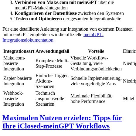
Verbinden von Make.com mit meinGPT
über die
meinGPT-Make-Integration
Konfigurieren der Datenflüsse
zwischen den Systemen
Testen und Optimieren
der gesamten Integrationskette
Für eine detaillierte Anleitung zur Integration von externen Diensten
mit meinGPT empfehlen wir die offizielle
meinGPT-
Integrationsdokumentation
.
Integrationsart
Anwendungsfall
Vorteile
Einri
Make.com-
Visuelle Workflow-
Komplexe Multi-
basierte
Gestaltung, viele
Niedrig
Step-Prozesse
Integration
Verbindungsmöglichkeiten
Einfache Trigger-
Zapier-basierte
Schnelle Implementierung,
Aktions-
Niedri
Integration
viele vorgefertigte Zaps
Szenarien
Webhook-
Technisch
Maximale Flexibilität,
basierte
anspruchsvolle
Mittel
hohe Performance
Integration
Szenarien
Maximalen Nutzen erzielen: Tipps für
Ihre iClosed-meinGPT Workflows