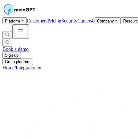
Customers
Pricing
Security
Careers
8
Platform
Company
Resour
Book a demo
Sign up
Go to platform
Home
/
Integrationen