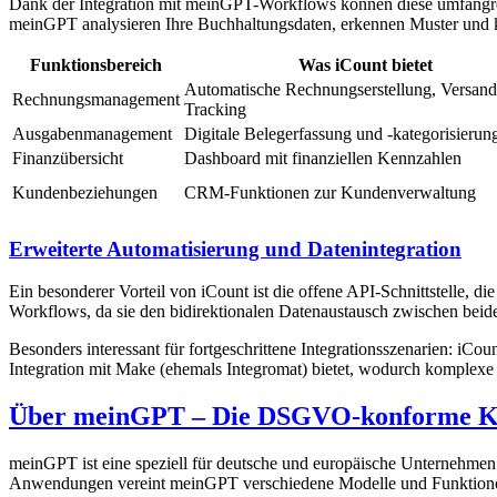
Dank der Integration mit meinGPT-Workflows können diese umfangrei
meinGPT analysieren Ihre Buchhaltungsdaten, erkennen Muster und
Funktionsbereich
Was iCount bietet
Automatische Rechnungserstellung, Versan
Rechnungsmanagement
Tracking
Ausgabenmanagement
Digitale Belegerfassung und -kategorisierun
Finanzübersicht
Dashboard mit finanziellen Kennzahlen
Kundenbeziehungen
CRM-Funktionen zur Kundenverwaltung
Erweiterte Automatisierung und Datenintegration
Ein besonderer Vorteil von iCount ist die offene API-Schnittstelle, di
Workflows, da sie den bidirektionalen Datenaustausch zwischen beid
Besonders interessant für fortgeschrittene Integrationsszenarien: i
Integration mit Make (ehemals Integromat) bietet, wodurch komple
Über meinGPT – Die DSGVO-konforme KI
meinGPT ist eine speziell für deutsche und europäische Unternehmen
Anwendungen vereint meinGPT verschiedene Modelle und Funktionen