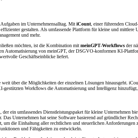
en Aufgaben im Unternehmensalltag. Mit
iCount
, einer führenden Cloud-
fizienter gestalten. Als umfassende Plattform für kleine und mittlere
anagement und mehr.
hließen möchten, ist die Kombination mit
meinGPT-Workflows
der nä
en Automatisierung von meinGPT, der DSGVO-konformen KI-Plattform f
ertvolle Geschäftseinblicke liefert.
weit über die Möglichkeiten der einzelnen Lösungen hinausgeht. iCoun
-gestützten Workflows die Automatisierung und Intelligenz hinzufügt
, der ein umfassendes Dienstleistungspaket für kleine Unternehmen bie
 Das Unternehmen hat seine Software basierend auf gründlicher Reche
um die Einhaltung aller rechtlichen und steuerlichen Anforderungen zu
Funktionen und Fähigkeiten zu entwickeln.