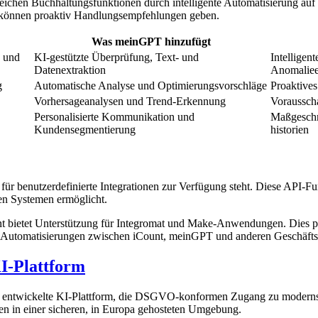
chen Buchhaltungsfunktionen durch intelligente Automatisierung auf
 können proaktiv Handlungsempfehlungen geben.
Was meinGPT hinzufügt
d und
KI-gestützte Überprüfung, Text- und
Intelligen
Datenextraktion
Anomalie
g
Automatische Analyse und Optimierungsvorschläge
Proaktive
Vorhersageanalysen und Trend-Erkennung
Voraussch
Personalisierte Kommunikation und
Maßgeschn
Kundensegmentierung
historien
e für benutzerdefinierte Integrationen zur Verfügung steht. Diese API-Fu
en Systemen ermöglicht.
Count bietet Unterstützung für Integromat und Make-Anwendungen. Dies 
xe Automatisierungen zwischen iCount, meinGPT und anderen Geschäft
-Plattform
 entwickelte KI-Plattform, die DSGVO-konformen Zugang zu modernsten 
 in einer sicheren, in Europa gehosteten Umgebung.