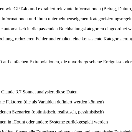
wie GPT-4o und extrahiert relevante Informationen (Betrag, Datum, Li
en Informationen und Ihren unternehmenseigenen Kategorisierungsregel
sie automatisch in die passenden Buchhaltungskategorien eingeordnet 
eitung, reduzieren Fehler und erhalten eine konsistente Kategorisierun
t auf einfachen Extrapolationen, die unvorhergesehene Ereignisse ode
Claude 3.7 Sonnet analysiert diese Daten
ne Faktoren (die als Variablen definiert werden können)
enen Szenarien (optimistisch, realistisch, pessimistisch)
önnen in iCount oder andere Systeme zurückgespielt werden
helfen, finanzielle Engpässe vorherzusehen und strategische Entscheid