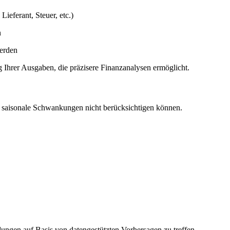
eferant, Steuer, etc.)
n
werden
g Ihrer Ausgaben, die präzisere Finanzanalysen ermöglicht.
r saisonale Schwankungen nicht berücksichtigen können.
ungen auf Basis von datengestützten Vorhersagen zu treffen.