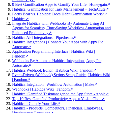
9 Best Gamification Apps to Gamify Your Life | Honeygain
↗
Habitica: Gamification for Task Management – TechAcute
↗
Focus Bear vs. Habitica: Does Habit Gamification Work?
↗
Habitica
↗
Integrate Habitica with Webhooks By Automate Using AI
Agents for Seamless, Time-Saving Workflow Automation and
Enhanced Productivity
↗
Habitica API Integrations - Pipedream
↗
Habitica Integrations | Connect Your Apps with Appy Pie
Automate
↗
Application Programming Interface | Habitica Wiki |
Fandom
↗
Webhooks By Automate Habitica Integration | Appy Pie
Automate
↗
Habitica Webhook Editor | Habitica Wiki | Fandom
↗
Event-Driven (Webhook) Scripts Setup Guide | Habitica Wiki
| Fandom
↗
Habitica Integration | Workflow Automation | Make
↗
Webhooks | Habitica Wiki | Fandom
↗
Habitica: Gamified Taskmanager on the App Store - Apple
↗
Top 10 Best Gamified Productivity Apps » Yu-kai Chou
↗
Habitica - Gamify Your Life
↗
Habitica - Products, Competitors, Financials, Employees,
Headquarters Locations
↗