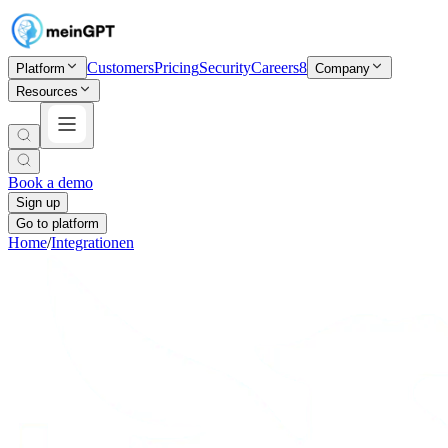
Customers
Pricing
Security
Careers
8
Platform
Company
Resources
Book a demo
Sign up
Go to platform
Home
/
Integrationen