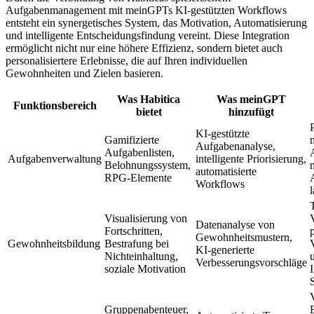
Aufgabenmanagement mit meinGPTs KI-gestützten Workflows
entsteht ein synergetisches System, das Motivation, Automatisierung
und intelligente Entscheidungsfindung vereint. Diese Integration
ermöglicht nicht nur eine höhere Effizienz, sondern bietet auch
personalisiertere Erlebnisse, die auf Ihren individuellen
Gewohnheiten und Zielen basieren.
Was Habitica
Was meinGPT
Funktionsbereich
bietet
hinzufügt
P
KI-gestützte
Gamifizierte
Aufgabenanalyse,
Aufgabenlisten,
Aufgabenverwaltung
intelligente Priorisierung,
Belohnungssystem,
m
automatisierte
RPG-Elemente
Workflows
l
Visualisierung von
Datenanalyse von
Fortschritten,
Gewohnheitsmustern,
Gewohnheitsbildung
Bestrafung bei
KI-generierte
Nichteinhaltung,
Verbesserungsvorschläge
soziale Motivation
Gruppenabenteuer,