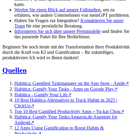
kann.
Werfen Sie einen Blick auf unsere Fallstudien
, um zu
erfahren, wie andere Unternehmen von meinGPT profitieren.
Haben Sie Fragen zur Integration?
Kontaktieren Sie unser
Team
für eine persönliche Beratung.
Informieren Sie sich über unsere Preismodelle
und finden Sie
das passende Paket für Ihre Bedürfnisse.
Beginnen Sie noch heute mit der Transformation Ihrer Produktivität
durch die Kraft von KI und Gamification – Ihr zukünftiges,
produktiveres Ich wird es Ihnen danken!
Quellen
Habitica: Gamified Taskmanager on the App Store - Apple
↗
Habitica: Gamify Your Tasks - Apps on Google Play
↗
Habitica - Gamify Your Life
↗
10 Best Habitica Alternatives to Track Habits in 2025 |
ClickUp
↗
Top 10 Best Gamified Productivity Apps » Yu-kai Chou
↗
Habitica: Gamify Your Tasks:Amazon.de:Appstore for
Android
↗
12 Apps Using Gamification to Boost Habits &
Productivity
↗