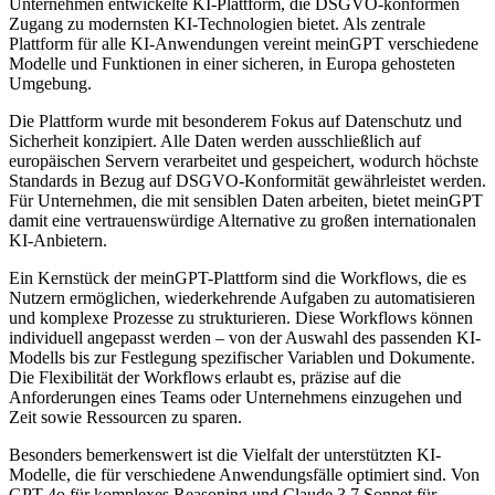
Unternehmen entwickelte KI-Plattform, die DSGVO-konformen
Zugang zu modernsten KI-Technologien bietet. Als zentrale
Plattform für alle KI-Anwendungen vereint meinGPT verschiedene
Modelle und Funktionen in einer sicheren, in Europa gehosteten
Umgebung.
Die Plattform wurde mit besonderem Fokus auf Datenschutz und
Sicherheit konzipiert. Alle Daten werden ausschließlich auf
europäischen Servern verarbeitet und gespeichert, wodurch höchste
Standards in Bezug auf DSGVO-Konformität gewährleistet werden.
Für Unternehmen, die mit sensiblen Daten arbeiten, bietet meinGPT
damit eine vertrauenswürdige Alternative zu großen internationalen
KI-Anbietern.
Ein Kernstück der meinGPT-Plattform sind die Workflows, die es
Nutzern ermöglichen, wiederkehrende Aufgaben zu automatisieren
und komplexe Prozesse zu strukturieren. Diese Workflows können
individuell angepasst werden – von der Auswahl des passenden KI-
Modells bis zur Festlegung spezifischer Variablen und Dokumente.
Die Flexibilität der Workflows erlaubt es, präzise auf die
Anforderungen eines Teams oder Unternehmens einzugehen und
Zeit sowie Ressourcen zu sparen.
Besonders bemerkenswert ist die Vielfalt der unterstützten KI-
Modelle, die für verschiedene Anwendungsfälle optimiert sind. Von
GPT-4o für komplexes Reasoning und Claude 3.7 Sonnet für