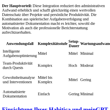
Der Hauptvorteil:
Diese Integration reduziert den administrativen
Aufwand erheblich und schafft gleichzeitig einen wertvollen
Datenschatz über Projekte und persönliche Produktivität. Die
Kombination aus spielerischer Aufgabenverfolgung und
automatisierter Dokumentation macht es leichter, sowohl die
Motivation als auch die professionelle Berichterstattung
aufrechtzuerhalten.
Setup-
Anwendungsfall
Komplexitätsstufe
Wartungsaufwan
Dauer
Intelligente
Mittel
Mittel
Minimal
Aufgabenoptimierung
Team-Produktivität
Komplex
Hoch
Moderat
durch Quests
Gewohnheitsanalyse
Mittel bis
Mittel
Gering
und Interventionen
Komplex
Automatisierte
Einfach
Gering
Minimal
Dokumentation
Einrichtung Ihrer Habitica und meinGPT