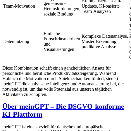
Automatisierte Team-
gemeinsame
i
Team-Motivation
Updates, KI-basierte
Herausforderungen,
Team-Analysen
soziale Bindung
Einfache
Komplexe Datenanalyse,
Fortschrittsmetriken
Datennutzung
Muster-Erkennung,
und
prädiktive Analyse
Visualisierungen
Diese Kombination schafft einen ganzheitlichen Ansatz für
persönliche und berufliche Produktivitätssteigerung. Während
Habitica die Motivation durch Spielmechaniken fördert, steuert
meinGPT die analytische Intelligenz und Automatisierung bei, die
notwendig ist, um das volle Potenzial aus unseren täglichen
Aktivitäten zu schöpfen.
Über meinGPT – Die DSGVO-konforme
KI-Plattform
meinGPT ist eine speziell für deutsche und europäische