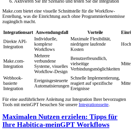
Aktivieren Sie Ihr Szenario und testen Sie die Integration
Make.com bietet eine visuelle Schnittstelle für die Workflow-
Erstellung, was die Einrichtung auch ohne Programmierkenntnisse
zugänglich macht.
Integrationsart
Anwendungsfall
Vorteile
Einr
Individuelle,
Maximale Flexibilität,
Direkte API-
komplexe
niedrigere laufende
Hoc
Integration
Workflows
Kosten
Mehrere
Benutzerfreundlich,
Make.com-
verbundene
vielseitige
Mitte
Integration
Systeme, visuelles
Verbindungsmöglichkeiten
Workflow-Design
Webhook-
Schnelle Implementierung,
Ereignisgesteuerte
basierte
reagiert auf spezifische
Mitte
Automatisierungen
Integration
Ereignisse
Für eine ausführlichere Anleitung zur Integration Ihrer bevorzugten
Tools mit meinGPT besuchen Sie unsere
Integrationsseite
.
Maximalen Nutzen erzielen: Tipps für
Ihre Habitica-meinGPT Workflows