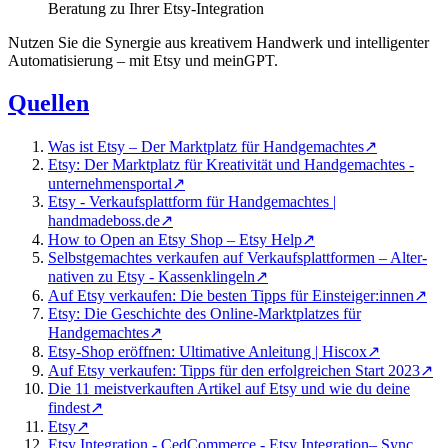
Beratung zu Ihrer Etsy-Integration
Nutzen Sie die Synergie aus kreativem Handwerk und intelligenter
Automatisierung – mit Etsy und meinGPT.
Quellen
Was ist Etsy – Der Marktplatz für Handgemachtes
↗
Etsy: Der Marktplatz für Kreativität und Handgemachtes -
unternehmensportal
↗
Etsy - Verkaufsplattform für Handgemachtes |
handmadeboss.de
↗
How to Open an Etsy Shop – Etsy Help
↗
Selbst­gemachtes verkaufen auf Verkaufs­platt­formen – Alter­
nativen zu Etsy - Kassenklingeln
↗
Auf Etsy verkaufen: Die besten Tipps für Einsteiger:innen
↗
Etsy: Die Geschichte des Online-Marktplatzes für
Handgemachtes
↗
Etsy-Shop eröffnen: Ultimative Anleitung | Hiscox
↗
Auf Etsy verkaufen: Tipps für den erfolgreichen Start 2023
↗
Die 11 meistverkauften Artikel auf Etsy und wie du deine
findest
↗
Etsy
↗
Etsy Integration ‑ CedCommerce - Etsy Integration– Sync