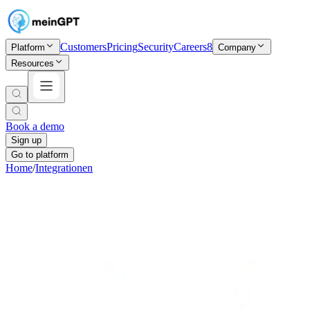
Customers
Pricing
Security
Careers
8
Platform
Company
Resources
Book a demo
Sign up
Go to platform
Home
/
Integrationen