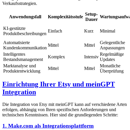
Verkaufsstrategien.
Setup-
Anwendungsfall
Komplexitätsstufe
Wartungsaufw
Dauer
KI-gestützte
Einfach
Kurz
Minimal
Produktbeschreibungen
Automatisierte
Gelegentliche
Mittel
Mittel
Kundenkommunikation
Anpassungen
Intelligentes
Regelmäßige
Komplex
Intensiv
Bestandsmanagement
Updates
Marktanalyse und
Monatliche
Mittel
Mittel
Produktentwicklung
Überprüfung
Einrichtung Ihrer Etsy und meinGPT
Integration
Die Integration von Etsy mit meinGPT kann auf verschiedene Arten
erfolgen, abhängig von Ihren spezifischen Anforderungen und
technischen Kenntnissen. Hier sind die grundlegenden Schritte:
1. Make.com als Integrationsplattform