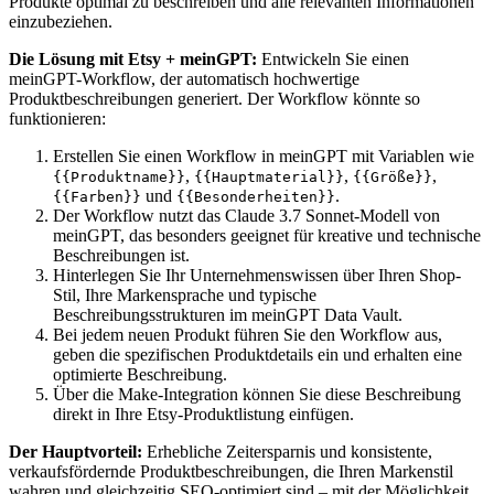
Produkte optimal zu beschreiben und alle relevanten Informationen
einzubeziehen.
Die Lösung mit Etsy + meinGPT:
Entwickeln Sie einen
meinGPT-Workflow, der automatisch hochwertige
Produktbeschreibungen generiert. Der Workflow könnte so
funktionieren:
Erstellen Sie einen Workflow in meinGPT mit Variablen wie
,
,
,
{{Produktname}}
{{Hauptmaterial}}
{{Größe}}
und
.
{{Farben}}
{{Besonderheiten}}
Der Workflow nutzt das Claude 3.7 Sonnet-Modell von
meinGPT, das besonders geeignet für kreative und technische
Beschreibungen ist.
Hinterlegen Sie Ihr Unternehmenswissen über Ihren Shop-
Stil, Ihre Markensprache und typische
Beschreibungsstrukturen im meinGPT Data Vault.
Bei jedem neuen Produkt führen Sie den Workflow aus,
geben die spezifischen Produktdetails ein und erhalten eine
optimierte Beschreibung.
Über die Make-Integration können Sie diese Beschreibung
direkt in Ihre Etsy-Produktlistung einfügen.
Der Hauptvorteil:
Erhebliche Zeitersparnis und konsistente,
verkaufsfördernde Produktbeschreibungen, die Ihren Markenstil
wahren und gleichzeitig SEO-optimiert sind – mit der Möglichkeit,