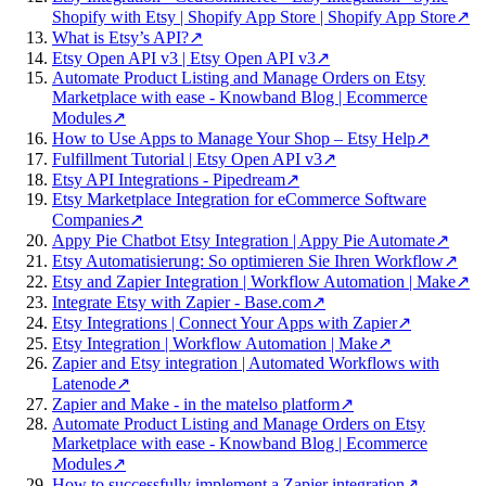
Shopify with Etsy | Shopify App Store | Shopify App Store
↗
What is Etsy’s API?
↗
Etsy Open API v3 | Etsy Open API v3
↗
Automate Product Listing and Manage Orders on Etsy
Marketplace with ease - Knowband Blog | Ecommerce
Modules
↗
How to Use Apps to Manage Your Shop – Etsy Help
↗
Fulfillment Tutorial | Etsy Open API v3
↗
Etsy API Integrations - Pipedream
↗
Etsy Marketplace Integration for eCommerce Software
Companies
↗
Appy Pie Chatbot Etsy Integration | Appy Pie Automate
↗
Etsy Automatisierung: So optimieren Sie Ihren Workflow
↗
Etsy and Zapier Integration | Workflow Automation | Make
↗
Integrate Etsy with Zapier - Base.com
↗
Etsy Integrations | Connect Your Apps with Zapier
↗
Etsy Integration | Workflow Automation | Make
↗
Zapier and Etsy integration | Automated Workflows with
Latenode
↗
Zapier and Make - in the matelso platform
↗
Automate Product Listing and Manage Orders on Etsy
Marketplace with ease - Knowband Blog | Ecommerce
Modules
↗
How to successfully implement a Zapier integration
↗