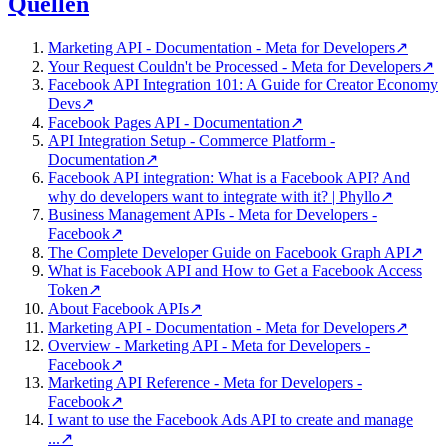
Quellen
Marketing API - Documentation - Meta for Developers
↗
Your Request Couldn't be Processed - Meta for Developers
↗
Facebook API Integration 101: A Guide for Creator Economy
Devs
↗
Facebook Pages API - Documentation
↗
API Integration Setup - Commerce Platform -
Documentation
↗
Facebook API integration: What is a Facebook API? And
why do developers want to integrate with it? | Phyllo
↗
Business Management APIs - Meta for Developers -
Facebook
↗
The Complete Developer Guide on Facebook Graph API
↗
What is Facebook API and How to Get a Facebook Access
Token
↗
About Facebook APIs
↗
Marketing API - Documentation - Meta for Developers
↗
Overview - Marketing API - Meta for Developers -
Facebook
↗
Marketing API Reference - Meta for Developers -
Facebook
↗
I want to use the Facebook Ads API to create and manage
...
↗