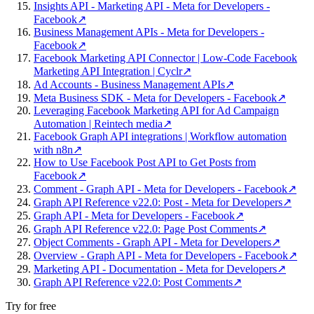
Insights API - Marketing API - Meta for Developers -
Facebook
↗
Business Management APIs - Meta for Developers -
Facebook
↗
Facebook Marketing API Connector | Low-Code Facebook
Marketing API Integration | Cyclr
↗
Ad Accounts - Business Management APIs
↗
Meta Business SDK - Meta for Developers - Facebook
↗
Leveraging Facebook Marketing API for Ad Campaign
Automation | Reintech media
↗
Facebook Graph API integrations | Workflow automation
with n8n
↗
How to Use Facebook Post API to Get Posts from
Facebook
↗
Comment - Graph API - Meta for Developers - Facebook
↗
Graph API Reference v22.0: Post - Meta for Developers
↗
Graph API - Meta for Developers - Facebook
↗
Graph API Reference v22.0: Page Post Comments
↗
Object Comments - Graph API - Meta for Developers
↗
Overview - Graph API - Meta for Developers - Facebook
↗
Marketing API - Documentation - Meta for Developers
↗
Graph API Reference v22.0: Post Comments
↗
Try for free