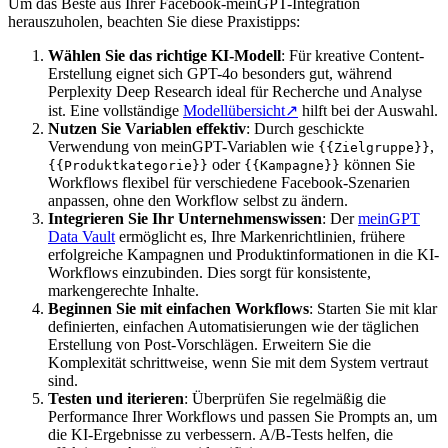
Um das Beste aus Ihrer Facebook-meinGPT-Integration
herauszuholen, beachten Sie diese Praxistipps:
Wählen Sie das richtige KI-Modell
: Für kreative Content-
Erstellung eignet sich GPT-4o besonders gut, während
Perplexity Deep Research ideal für Recherche und Analyse
ist. Eine vollständige
Modellübersicht
↗
hilft bei der Auswahl.
Nutzen Sie Variablen effektiv
: Durch geschickte
Verwendung von meinGPT-Variablen wie
,
{{Zielgruppe}}
oder
können Sie
{{Produktkategorie}}
{{Kampagne}}
Workflows flexibel für verschiedene Facebook-Szenarien
anpassen, ohne den Workflow selbst zu ändern.
Integrieren Sie Ihr Unternehmenswissen
: Der
meinGPT
Data Vault
ermöglicht es, Ihre Markenrichtlinien, frühere
erfolgreiche Kampagnen und Produktinformationen in die KI-
Workflows einzubinden. Dies sorgt für konsistente,
markengerechte Inhalte.
Beginnen Sie mit einfachen Workflows
: Starten Sie mit klar
definierten, einfachen Automatisierungen wie der täglichen
Erstellung von Post-Vorschlägen. Erweitern Sie die
Komplexität schrittweise, wenn Sie mit dem System vertraut
sind.
Testen und iterieren
: Überprüfen Sie regelmäßig die
Performance Ihrer Workflows und passen Sie Prompts an, um
die KI-Ergebnisse zu verbessern. A/B-Tests helfen, die