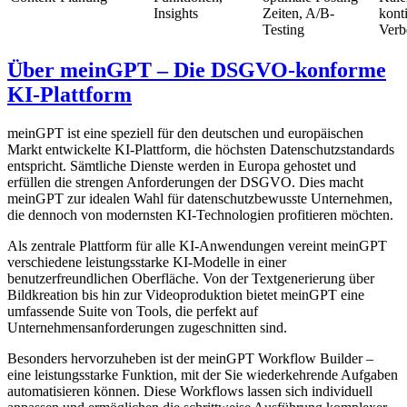
Insights
Zeiten, A/B-
konti
Testing
Verb
Über meinGPT – Die DSGVO-konforme
KI-Plattform
meinGPT ist eine speziell für den deutschen und europäischen
Markt entwickelte KI-Plattform, die höchsten Datenschutzstandards
entspricht. Sämtliche Dienste werden in Europa gehostet und
erfüllen die strengen Anforderungen der DSGVO. Dies macht
meinGPT zur idealen Wahl für datenschutzbewusste Unternehmen,
die dennoch von modernsten KI-Technologien profitieren möchten.
Als zentrale Plattform für alle KI-Anwendungen vereint meinGPT
verschiedene leistungsstarke KI-Modelle in einer
benutzerfreundlichen Oberfläche. Von der Textgenerierung über
Bildkreation bis hin zur Videoproduktion bietet meinGPT eine
umfassende Suite von Tools, die perfekt auf
Unternehmensanforderungen zugeschnitten sind.
Besonders hervorzuheben ist der meinGPT Workflow Builder –
eine leistungsstarke Funktion, mit der Sie wiederkehrende Aufgaben
automatisieren können. Diese Workflows lassen sich individuell