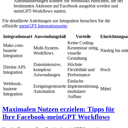
Automatisierungen können Sie Webhooks einrichten, die bei
bestimmten Aktionen auf Facebook ausgelöst werden und
meinGPT-Workflows starten.
Für detaillierte Anleitungen zur Integration besuchen Sie die
offizielle
meinGPT-Integrationsseite
.
Integrationsart
Anwendungsfall
Vorteile
Einrichtungs
Keine Coding-
Make.com-
Multi-System-
Kenntnisse nötig,
basierte
Niedrig bis mitt
Workflows
visuelle
Integration
Gestaltung
Datenintensive,
Höchste
Direkte API-
komplexe
Flexibilität und
Hoch
Integration
Anwendungen
Performance
Einfache
Webhook-
Ereignisgesteuerte
Implementierung,
basierte
Mittel
Automation
modularer
Integration
Aufbau
Maximalen Nutzen erzielen: Tipps für
Ihre Facebook-meinGPT Workflows