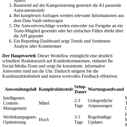
Spam)
Basierend auf der Kategorisierung generiert die KI passende
Antwortentwürfe
Bei komplexen Anfragen werden relevante Informationen aus
dem Data Vault einbezogen
Die Antwortvorschläge werden entweder zur Freigabe an ein
Team-Mitglied gesendet oder bei einfachen Fällen direkt über
die API gepostet
Ein Reporting-Dashboard zeigt Trends und Sentiment-
Analyse aller Kommentare
Der Hauptvorteil:
Dieser Workflow ermöglicht eine deutlich
schnellere Reaktionszeit auf Kundenkommentare, entlastet Ihr
Social-Media-Team und sorgt für konsistente, informative
Antworten rund um die Uhr. Dadurch steigern Sie die
Kundenzufriedenheit und nutzen wertvolles Feedback effektiver.
Setup-
Anwendungsfall
Komplexitätsstufe
Wartungsaufwand
Dauer
Intelligentes
M
2-3
Gelegentliche
Content-
Mittel
Tage
Anpassungen
Management
C
Werbekampagnen-
3-5
Regelmäßige
Hoch
M
Optimierung
Tage
Updates