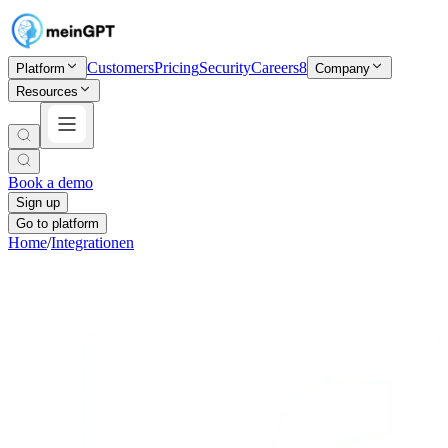
Customers
Pricing
Security
Careers
8
Platform
Company
Resources
Book a demo
Sign up
Go to platform
Home
/
Integrationen