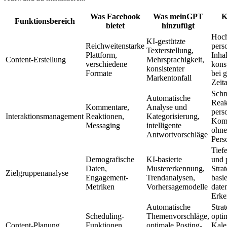
Was Facebook
Was meinGPT
K
Funktionsbereich
bietet
hinzufügt
Hoch
KI-gestützte
Reichweitenstarke
perso
Texterstellung,
Plattform,
Inhal
Content-Erstellung
Mehrsprachigkeit,
verschiedene
kons
konsistenter
Formate
bei 
Markentonfall
Zeit
Schn
Automatische
Reak
Kommentare,
Analyse und
perso
Interaktionsmanagement
Reaktionen,
Kategorisierung,
Kom
Messaging
intelligente
ohne
Antwortvorschläge
Pers
Tief
Demografische
KI-basierte
und 
Daten,
Mustererkennung,
Stra
Zielgruppenanalyse
Engagement-
Trendanalysen,
basi
Metriken
Vorhersagemodelle
date
Erke
Automatische
Stra
Scheduling-
Themenvorschläge,
opti
Content-Planung
Funktionen,
optimale Posting-
Kale