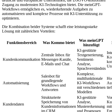
deutsche und europäische Unternehmen, die DSGVO-konformen
Zugang zu modernsten KI-Technologien bietet. Die meinGPT-
Workflows ermöglichen es, wiederkehrende Aufgaben zu
automatisieren und komplexe Prozesse mit KI-Unterstützung zu
optimieren.
Die Kombination beider Systeme schafft eine leistungsstarke
Lösung mit zahlreichen Vorteilen:
Was meinGPT
Funktionsbereich
Was Kommo bietet
hinzufügt
KI-gestützte
Int
Zentrale Inbox für
Textgenerierung,
Ko
Kundenkommunikation
Messenger-Kanäle,
Sentiment-
kon
E-Mails und Chat
Analyse,
Unt
Sprachverständnis
Komplexe,
Salesbot für
multifunktionale
Hoc
grundlegende
Automatisierung
KI-Workflows
Aut
Workflows und
mit verschiedenen
tie
Antworten
Modellen
Strukturierte
KI-gestützte
Vo
Speicherung von
Analyse,
Ku
Kundendaten
Kundeninformationen
Mustererkennung
mit
im CRM
und Prognosen
Em