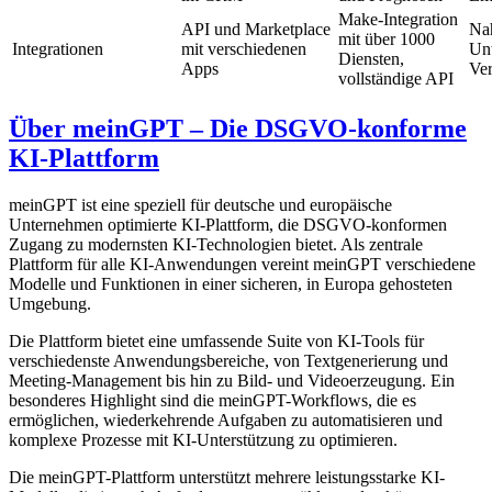
Make-Integration
API und Marketplace
Nah
mit über 1000
Integrationen
mit verschiedenen
Un
Diensten,
Apps
Ver
vollständige API
Über meinGPT – Die DSGVO-konforme
KI-Plattform
meinGPT ist eine speziell für deutsche und europäische
Unternehmen optimierte KI-Plattform, die DSGVO-konformen
Zugang zu modernsten KI-Technologien bietet. Als zentrale
Plattform für alle KI-Anwendungen vereint meinGPT verschiedene
Modelle und Funktionen in einer sicheren, in Europa gehosteten
Umgebung.
Die Plattform bietet eine umfassende Suite von KI-Tools für
verschiedenste Anwendungsbereiche, von Textgenerierung und
Meeting-Management bis hin zu Bild- und Videoerzeugung. Ein
besonderes Highlight sind die meinGPT-Workflows, die es
ermöglichen, wiederkehrende Aufgaben zu automatisieren und
komplexe Prozesse mit KI-Unterstützung zu optimieren.
Die meinGPT-Plattform unterstützt mehrere leistungsstarke KI-