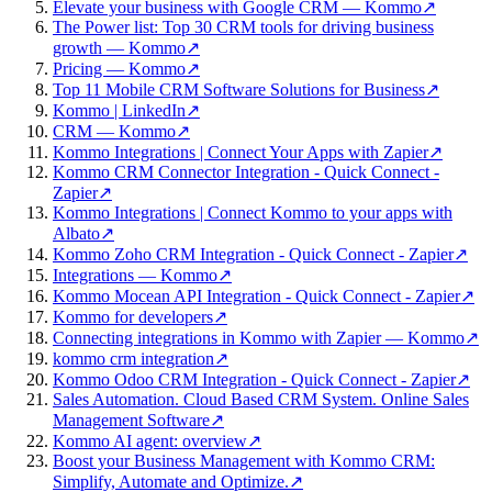
Elevate your business with Google CRM — Kommo
↗
The Power list: Top 30 CRM tools for driving business
growth — Kommo
↗
Pricing — Kommo
↗
Top 11 Mobile CRM Software Solutions for Business
↗
Kommo | LinkedIn
↗
CRM — Kommo
↗
Kommo Integrations | Connect Your Apps with Zapier
↗
Kommo CRM Connector Integration - Quick Connect -
Zapier
↗
Kommo Integrations | Connect Kommo to your apps with
Albato
↗
Kommo Zoho CRM Integration - Quick Connect - Zapier
↗
Integrations — Kommo
↗
Kommo Mocean API Integration - Quick Connect - Zapier
↗
Kommo for developers
↗
Connecting integrations in Kommo with Zapier — Kommo
↗
kommo crm integration
↗
Kommo Odoo CRM Integration - Quick Connect - Zapier
↗
Sales Automation. Cloud Based CRM System. Online Sales
Management Software
↗
Kommo AI agent: overview
↗
Boost your Business Management with Kommo CRM:
Simplify, Automate and Optimize.
↗