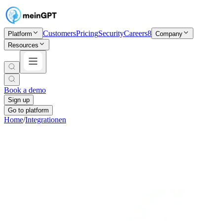
Customers
Pricing
Security
Careers
8
Platform
Company
Resources
Book a demo
Sign up
Go to platform
Home
/
Integrationen