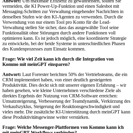
Antwort:
Um maximale Effizienz zu gewährleisten, sollten Sie
vermeiden, die KI Power-Up-Funktion und einen Salesbot mit
Messaging-Schritten zur Verwaltung eingehender Nachrichten in
denselben Stufen wie den KI-Agenten zu verwenden. Durch die
Verwendung von nur einem Tool pro Konto für die Lead-
Verwaltung stellen Sie sicher, dass das ausgewählte Tool seine
Funktionalität ohne Störungen durch andere Funktionen voll
optimieren kann. Es ist jedoch möglich, eine koordinierte Strategie
zu entwickeln, bei der beide Systeme in unterschiedlichen Phasen
des Kundenprozesses zum Einsatz kommen.
Frage: Wie viel Zeit kann ich durch die Integration von
Kommo mit meinGPT einsparen?
Antwort:
Laut Forrester berichten 50% der Vertriebsteams, die ein
CRM implementiert haben, von einer deutlich gesteigerten
Produktivität. Dies deckt sich mit unserer eigenen Erfahrung – wir
haben gesehen, wie kleine Unternehmen verschiedene Ziele als
direktes Ergebnis der Nutzung von CRM-Software erreichen:
Umsatzsteigerung, Verbesserung der Teamdynamik, Verkürzung des
Verkaufszyklus, Steigerung der Reaktionsgeschwindigkeit und
vieles mehr. Die zusätzliche KI-Unterstützung durch meinGPT kann
diese Produktivitätsgewinne weiter verstärken.
Frage: Welche Messenger-Plattformen von Kommo kann ich
mit meinGPT-Workflows verbinden?