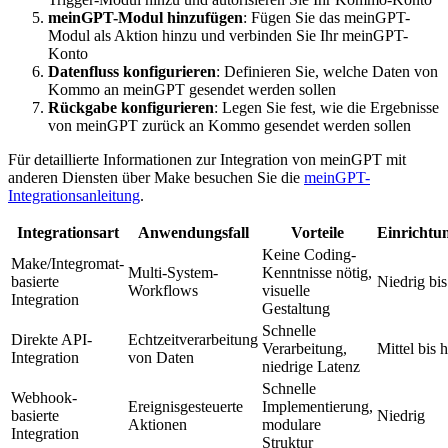
meinGPT-Modul hinzufügen
: Fügen Sie das meinGPT-
Modul als Aktion hinzu und verbinden Sie Ihr meinGPT-
Konto
Datenfluss konfigurieren
: Definieren Sie, welche Daten von
Kommo an meinGPT gesendet werden sollen
Rückgabe konfigurieren
: Legen Sie fest, wie die Ergebnisse
von meinGPT zurück an Kommo gesendet werden sollen
Für detaillierte Informationen zur Integration von meinGPT mit
anderen Diensten über Make besuchen Sie die
meinGPT-
Integrationsanleitung
.
Integrationsart
Anwendungsfall
Vorteile
Einrichtu
Keine Coding-
Make/Integromat-
Multi-System-
Kenntnisse nötig,
basierte
Niedrig bis
Workflows
visuelle
Integration
Gestaltung
Schnelle
Direkte API-
Echtzeitverarbeitung
Verarbeitung,
Mittel bis 
Integration
von Daten
niedrige Latenz
Schnelle
Webhook-
Ereignisgesteuerte
Implementierung,
basierte
Niedrig
Aktionen
modulare
Integration
Struktur