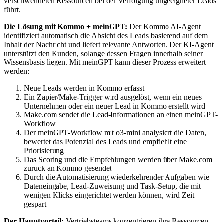
verschwendeten Ressourcen bei der Verfolgung ungeeigneter Leads
führt.
Die Lösung mit Kommo + meinGPT:
Der Kommo AI-Agent
identifiziert automatisch die Absicht des Leads basierend auf dem
Inhalt der Nachricht und liefert relevante Antworten. Der KI-Agent
unterstützt den Kunden, solange dessen Fragen innerhalb seiner
Wissensbasis liegen. Mit meinGPT kann dieser Prozess erweitert
werden:
Neue Leads werden in Kommo erfasst
Ein Zapier/Make-Trigger wird ausgelöst, wenn ein neues
Unternehmen oder ein neuer Lead in Kommo erstellt wird
Make.com sendet die Lead-Informationen an einen meinGPT-
Workflow
Der meinGPT-Workflow mit o3-mini analysiert die Daten,
bewertet das Potenzial des Leads und empfiehlt eine
Priorisierung
Das Scoring und die Empfehlungen werden über Make.com
zurück an Kommo gesendet
Durch die Automatisierung wiederkehrender Aufgaben wie
Dateneingabe, Lead-Zuweisung und Task-Setup, die mit
wenigen Klicks eingerichtet werden können, wird Zeit
gespart
Der Hauptvorteil:
Vertriebsteams konzentrieren ihre Ressourcen