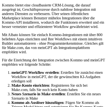
Kommo bietet eine cloudbasierte CRM-Lösung, die darauf
ausgelegt ist, Geschäftsprozesse durch nahtlose Integration mit
anderen Diensten zu verbessern. Über seinen öffentlichen
Marketplace können Benutzer mühelos Integrationen über die
Kommo-API installieren, wodurch die Funktionen erweitert und ein
besser vernetzter und effizienterer Workflow gewährleistet wird.
Mit Albato können Sie einfach Kommo-Integrationen mit über 800
beliebten Apps einrichten und Ihre Workflows mit einem intuitiven
Builder automatisieren - ohne Programmierkenntnisse. Gleiches gilt
für Make.com, das von meinGPT als Integrationsplattform
empfohlen wird.
Für die Einrichtung der Integration zwischen Kommo und meinGPT
empfehlen wir folgende Schritte:
meinGPT-Workflow erstellen
: Erstellen Sie zunächst einen
Workflow in meinGPT, der die gewünschten KI-Aufgaben
erledigen soll
Make-Konto einrichten
: Registrieren Sie sich bei
Make.com, falls Sie noch kein Konto haben
Neues Szenario in Make erstellen
: Erstellen Sie ein neues
Szenario in Make
Kommo als Auslöser hinzufügen
: Fügen Sie Kommo als
Trigger-Modul hinzu und autorisieren Sie Ihr Kommo-Konto