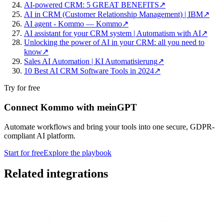
AI-powered CRM: 5 GREAT BENEFITS
↗
AI in CRM (Customer Relationship Management) | IBM
↗
AI agent - Kommo — Kommo
↗
AI assistant for your CRM system | Automatism with AI
↗
Unlocking the power of AI in your CRM: all you need to
know
↗
Sales AI Automation | KI Automatisierung
↗
10 Best AI CRM Software Tools in 2024
↗
Try for free
Connect Kommo with meinGPT
Automate workflows and bring your tools into one secure, GDPR-
compliant AI platform.
Start for free
Explore the playbook
Related integrations