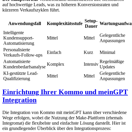
auf hochwertige Leads, was zu höheren Konversionsraten und
kürzeren Verkaufszyklen führt.
Setup-
Anwendungsfall
Komplexitätsstufe
Wartungsaufw
Dauer
Intelligente
Gelegentliche
Kundensupport-
Mittel
Mittel
Anpassungen
Automatisierung
Personalisierte
Einfach
Kurz
Minimal
Verkaufs-Follow-ups
Automatisierte
Regelmäßige
Komplex
Intensiv
Kundenbedarfsanalyse
Updates
KI-gestützte Lead-
Gelegentliche
Mittel
Mittel
Qualifizierung
Anpassungen
Einrichtung Ihrer Kommo und meinGPT
Integration
Die Integration von Kommo mit meinGPT kann über verschiedene
Wege erfolgen, wobei die Nutzung der Make-Plattform (ehemals
Integromat) die flexibelste und einfachste Lösung darstellt. Hier ist
ein grundlegender Überblick über den Integrationsprozess: