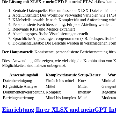
Die Lösung mit XLSX + meinGPT:
Ein meinGPT-Workflow kann abte
Zentrale Datenquelle: Eine umfassende XLSX-Datei enthält al
Abteilungsfilter: Der Workflow verwendet Variablen wie
{{Ab
KI-Modellauswahl: Je nach Komplexität und Anforderung wird
Personalisierte Berichterstellung: Für jede Abteilung werden:
Relevante KPIs und Metrics extrahiert
Abteilungsspezifische Visualisierungen erstellt
Sprachliche Anpassungen vorgenommen (z.B. fachspezifische 
Dokumentausgabe: Die Berichte werden in verschiedenen Form
Der Hauptvorteil:
Konsistente, personalisierte Berichterstattung f
Diese Anwendungsfälle zeigen, wie vielseitig die Kombination von
Möglichkeiten sind nahezu unbegrenzt.
Anwendungsfall
Komplexitätsstufe
Setup-Dauer
War
Datenbereinigung
Einfach bis mittel
Kurz
Minimal
KI-gestützte Analyse
Mittel
Mittel
Gelegen
Dokumentenverarbeitung
Komplex
Intensiv
Regelmä
Berichtgenerierung
Mittel bis komplex
Mittel
Moderat
Einrichtung Ihrer XLSX und meinGPT Int