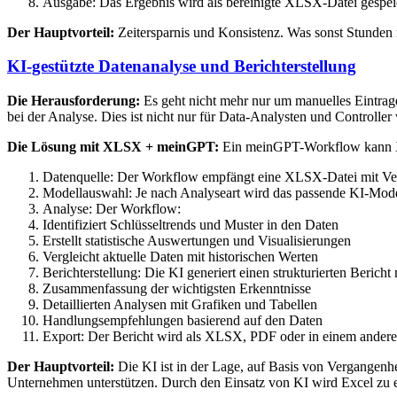
Ausgabe: Das Ergebnis wird als bereinigte XLSX-Datei gespeic
Der Hauptvorteil:
Zeitersparnis und Konsistenz. Was sonst Stunden m
KI-gestützte Datenanalyse und Berichterstellung
Die Herausforderung:
Es geht nicht mehr nur um manuelles Eintrag
bei der Analyse. Dies ist nicht nur für Data-Analysten und Controlle
Die Lösung mit XLSX + meinGPT:
Ein meinGPT-Workflow kann XL
Datenquelle: Der Workflow empfängt eine XLSX-Datei mit Ver
Modellauswahl: Je nach Analyseart wird das passende KI-Mode
Analyse: Der Workflow:
Identifiziert Schlüsseltrends und Muster in den Daten
Erstellt statistische Auswertungen und Visualisierungen
Vergleicht aktuelle Daten mit historischen Werten
Berichterstellung: Die KI generiert einen strukturierten Bericht 
Zusammenfassung der wichtigsten Erkenntnisse
Detaillierten Analysen mit Grafiken und Tabellen
Handlungsempfehlungen basierend auf den Daten
Export: Der Bericht wird als XLSX, PDF oder in einem ander
Der Hauptvorteil:
Die KI ist in der Lage, auf Basis von Vergangenh
Unternehmen unterstützen. Durch den Einsatz von KI wird Excel zu e