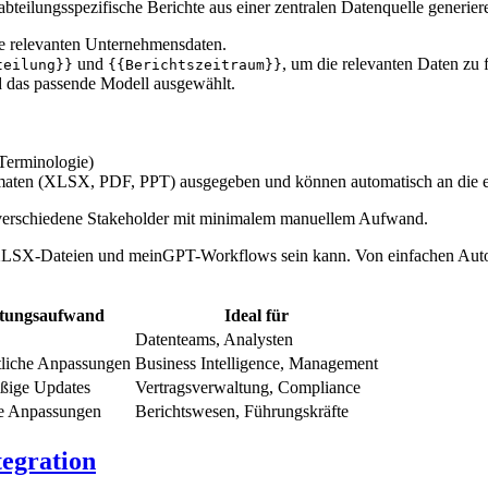
ilungsspezifische Berichte aus einer zentralen Datenquelle generier
le relevanten Unternehmensdaten.
und
, um die relevanten Daten zu f
teilung}}
{{Berichtszeitraum}}
 das passende Modell ausgewählt.
Terminologie)
aten (XLSX, PDF, PPT) ausgegeben und können automatisch an die e
ür verschiedene Stakeholder mit minimalem manuellem Aufwand.
 XLSX-Dateien und meinGPT-Workflows sein kann. Von einfachen Auto
tungsaufwand
Ideal für
Datenteams, Analysten
tliche Anpassungen
Business Intelligence, Management
ßige Updates
Vertragsverwaltung, Compliance
e Anpassungen
Berichtswesen, Führungskräfte
egration