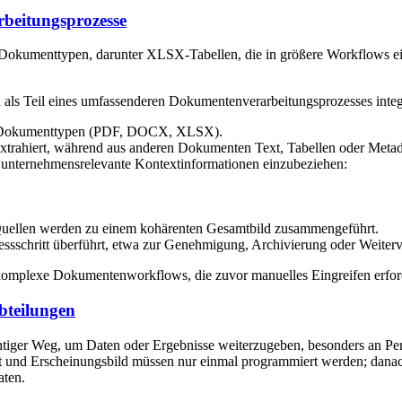
beitungsprozesse
 Dokumenttypen, darunter XLSX-Tabellen, die in größere Workflows 
 Teil eines umfassenderen Dokumentenverarbeitungsprozesses integ
ne Dokumenttypen (PDF, DOCX, XLSX).
xtrahiert, während aus anderen Dokumenten Text, Tabellen oder Met
 unternehmensrelevante Kontextinformationen einzubeziehen:
Quellen werden zu einem kohärenten Gesamtbild zusammengeführt.
ssschritt überführt, etwa zur Genehmigung, Archivierung oder Weiterv
 komplexe Dokumentenworkflows, die zuvor manuelles Eingreifen erford
bteilungen
tiger Weg, um Daten oder Ergebnisse weiterzugeben, besonders an Perso
Inhalt und Erscheinungsbild müssen nur einmal programmiert werden; da
aten.