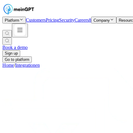
Customers
Pricing
Security
Careers
8
Platform
Company
Resour
Book a demo
Sign up
Go to platform
Home
/
Integrationen