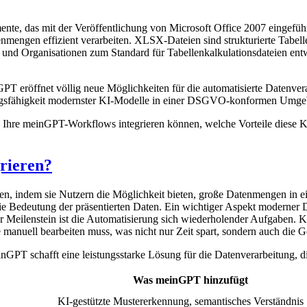
ente, das mit der Veröffentlichung von Microsoft Office 2007 eingefüh
engen effizient verarbeiten. XLSX-Dateien sind strukturierte Tabelle
 und Organisationen zum Standard für Tabellenkalkulationsdateien entw
eröffnet völlig neue Möglichkeiten für die automatisierte Datenvera
eitungsfähigkeit modernster KI-Modelle in einer DSGVO-konformen Umg
n Ihre meinGPT-Workflows integrieren können, welche Vorteile diese 
rieren?
, indem sie Nutzern die Möglichkeit bieten, große Datenmengen in eine
die Bedeutung der präsentierten Daten. Ein wichtiger Aspekt moderner D
erer Meilenstein ist die Automatisierung sich wiederholender Aufgaben.
e manuell bearbeiten muss, was nicht nur Zeit spart, sondern auch die G
schafft eine leistungsstarke Lösung für die Datenverarbeitung, die 
Was meinGPT hinzufügt
KI-gestützte Mustererkennung, semantisches Verständnis