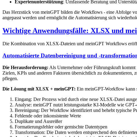
Expertenunterstützung
: Umfassende Beratung und Unterstüt
Das Herzstück von meinGPT bilden die Workflows - eine Abfolge von 
angepasst werden und ermöglicht die Automatisierung sich wiederho
Wichtige Anwendungsfälle: XLSX und me
Die Kombination von XLSX-Dateien und meinGPT Workflows eröffnet 
Automatisierte Datenbereinigung und -transformatio
Die Herausforderung:
Als Unternehmer oder Führungskraft kommt m
Zielen, KPIs und anderen Faktoren übersichtlich zu dokumentieren, z
pflegen.
Die Lösung mit XLSX + meinGPT:
Ein meinGPT-Workflow kann so 
Eingang: Der Prozess wird durch eine neue XLSX-Datei ausgelö
Analyse: meinGPT nutzt leistungsstarke KI-Modelle wie GPT-4o
Bereinigung: Der Workflow identifiziert und behebt typische P
Fehlende oder inkonsistente Werte
Duplikate und Ausreißer
Formatierungsfehler oder gemischte Datentypen
Transformation: Die Daten werden entsprechend den definiert