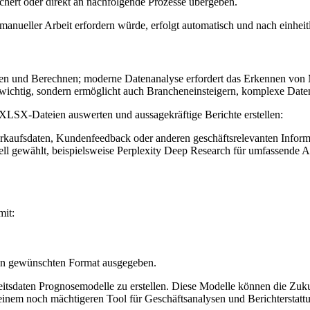
hert oder direkt an nachfolgende Prozesse übergeben.
anueller Arbeit erfordern würde, erfolgt automatisch und nach einheit
en und Berechnen; moderne Datenanalyse erfordert das Erkennen von M
r wichtig, sondern ermöglicht auch Brancheneinsteigern, komplexe Daten
SX-Dateien auswerten und aussagekräftige Berichte erstellen:
kaufsdaten, Kundenfeedback oder anderen geschäftsrelevanten Inform
ll gewählt, beispielsweise Perplexity Deep Research für umfassende A
mit:
en gewünschten Format ausgegeben.
eitsdaten Prognosemodelle zu erstellen. Diese Modelle können die Zuk
inem noch mächtigeren Tool für Geschäftsanalysen und Berichterstatt