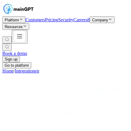
Customers
Pricing
Security
Careers
8
Platform
Company
Resources
Book a demo
Sign up
Go to platform
Home
/
Integrationen