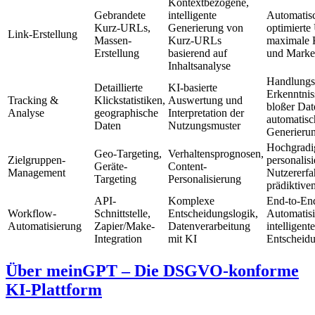
Kontextbezogene,
Gebrandete
intelligente
Automatis
Kurz-URLs,
Generierung von
optimierte
Link-Erstellung
Massen-
Kurz-URLs
maximale K
Erstellung
basierend auf
und Marke
Inhaltsanalyse
Handlungs
Detaillierte
KI-basierte
Erkenntniss
Tracking &
Klickstatistiken,
Auswertung und
bloßer Dat
Analyse
geographische
Interpretation der
automatisc
Daten
Nutzungsmuster
Generieru
Hochgradi
Geo-Targeting,
Verhaltensprognosen,
Zielgruppen-
personalisi
Geräte-
Content-
Management
Nutzererfa
Targeting
Personalisierung
prädiktive
API-
Komplexe
End-to-En
Workflow-
Schnittstelle,
Entscheidungslogik,
Automatisi
Automatisierung
Zapier/Make-
Datenverarbeitung
intelligente
Integration
mit KI
Entscheid
Über meinGPT – Die DSGVO-konforme
KI-Plattform