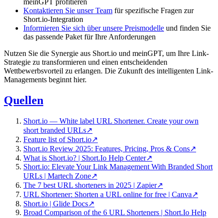
meinGPT profitieren
Kontaktieren Sie unser Team
für spezifische Fragen zur
Short.io-Integration
Informieren Sie sich über unsere Preismodelle
und finden Sie
das passende Paket für Ihre Anforderungen
Nutzen Sie die Synergie aus Short.io und meinGPT, um Ihre Link-
Strategie zu transformieren und einen entscheidenden
Wettbewerbsvorteil zu erlangen. Die Zukunft des intelligenten Link-
Managements beginnt hier.
Quellen
Short.io — White label URL Shortener. Create your own
short branded URLs
↗
Feature list of Short.io
↗
Short.io Review 2025: Features, Pricing, Pros & Cons
↗
What is Short.io? | Short.Io Help Center
↗
Short.io: Elevate Your Link Management With Branded Short
URLs | Martech Zone
↗
The 7 best URL shorteners in 2025 | Zapier
↗
URL Shortener: Shorten a URL online for free | Canva
↗
Short.io | Glide Docs
↗
Broad Comparison of the 6 URL Shorteners | Short.Io Help