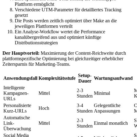
Plattform ermöglicht
Verschiedene UTM-Parameter für detailliertes Tracking
gesetzt
Die Posts werden zeitlich optimiert über Make an die
jeweiligen Plattformen verteilt
Ein Analyse-Workflow wertet die Performance
kanalübergreifend aus und optimiert künftige
Distributionsstrategien
Der Hauptvorteil:
Maximierung der Content-Reichweite durch
plattformspezifische Optimierung bei gleichzeitiger erheblicher
Zeitersparnis für Marketing-Teams.
Setup-
Anwendungsfall
Komplexitätsstufe
Wartungsaufwand
Dauer
Intelligente
2-3
M
Kampagnen-
Mittel
Minimal
Stunden
K
URLs
Personalisierte
3-4
Gelegentliche
C
Hoch
Kurz-URLs
Stunden
Anpassungen
M
Automatische
2-3
S
Link-
Mittel
Einmal monatlich
Stunden
W
Überwachung
Social Media
S