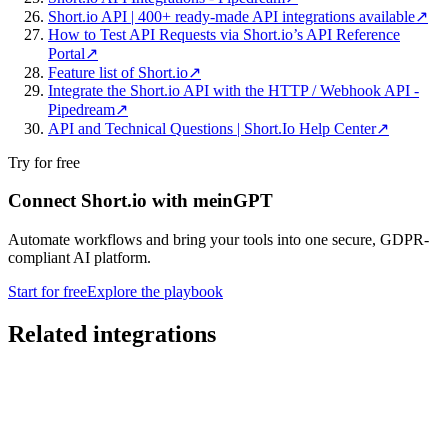
Short.io API | 400+ ready-made API integrations available
↗
How to Test API Requests via Short.io’s API Reference
Portal
↗
Feature list of Short.io
↗
Integrate the Short.io API with the HTTP / Webhook API -
Pipedream
↗
API and Technical Questions | Short.Io Help Center
↗
Try for free
Connect Short.io with meinGPT
Automate workflows and bring your tools into one secure, GDPR-
compliant AI platform.
Start for free
Explore the playbook
Related integrations