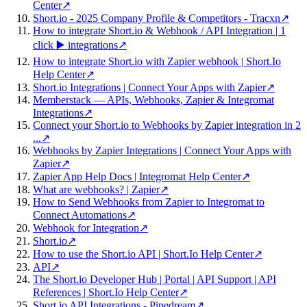
Center
↗
Short.io - 2025 Company Profile & Competitors - Tracxn
↗
How to integrate Short.io & Webhook / API Integration | 1
click ▶️ integrations
↗
How to integrate Short.io with Zapier webhook | Short.Io
Help Center
↗
Short.io Integrations | Connect Your Apps with Zapier
↗
Memberstack — APIs, Webhooks, Zapier & Integromat
Integrations
↗
Connect your Short.io to Webhooks by Zapier integration in 2
...
↗
Webhooks by Zapier Integrations | Connect Your Apps with
Zapier
↗
Zapier App Help Docs | Integromat Help Center
↗
What are webhooks? | Zapier
↗
How to Send Webhooks from Zapier to Integromat to
Connect Automations
↗
Webhook for Integration
↗
Short.io
↗
How to use the Short.io API | Short.Io Help Center
↗
API
↗
The Short.io Developer Hub | Portal | API Support | API
References | Short.Io Help Center
↗
Short.io API Integrations - Pipedream
↗