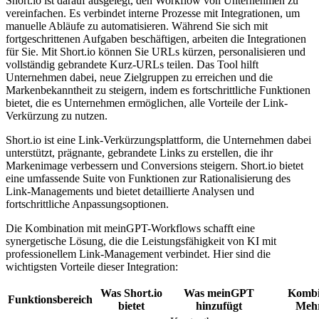
Short.io ist darauf ausgelegt, den Workflow von Unternehmen zu
vereinfachen. Es verbindet interne Prozesse mit Integrationen, um
manuelle Abläufe zu automatisieren. Während Sie sich mit
fortgeschrittenen Aufgaben beschäftigen, arbeiten die Integrationen
für Sie. Mit Short.io können Sie URLs kürzen, personalisieren und
vollständig gebrandete Kurz-URLs teilen. Das Tool hilft
Unternehmen dabei, neue Zielgruppen zu erreichen und die
Markenbekanntheit zu steigern, indem es fortschrittliche Funktionen
bietet, die es Unternehmen ermöglichen, alle Vorteile der Link-
Verkürzung zu nutzen.
Short.io ist eine Link-Verkürzungsplattform, die Unternehmen dabei
unterstützt, prägnante, gebrandete Links zu erstellen, die ihr
Markenimage verbessern und Conversions steigern. Short.io bietet
eine umfassende Suite von Funktionen zur Rationalisierung des
Link-Managements und bietet detaillierte Analysen und
fortschrittliche Anpassungsoptionen.
Die Kombination mit meinGPT-Workflows schafft eine
synergetische Lösung, die die Leistungsfähigkeit von KI mit
professionellem Link-Management verbindet. Hier sind die
wichtigsten Vorteile dieser Integration:
Was Short.io
Was meinGPT
Kombi
Funktionsbereich
bietet
hinzufügt
Meh