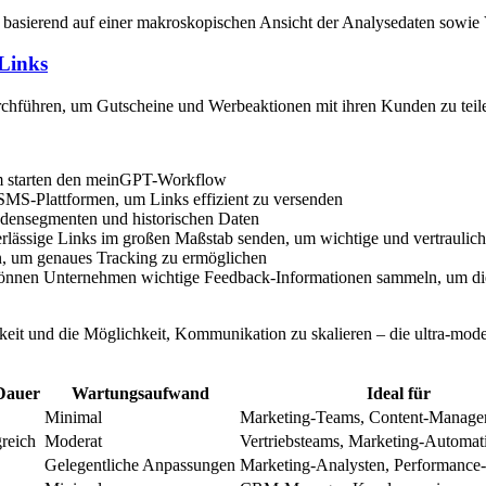
asierend auf einer makroskopischen Ansicht der Analysedaten sowie Ve
Links
ren, um Gutscheine und Werbeaktionen mit ihren Kunden zu teilen, b
m starten den meinGPT-Workflow
n SMS-Plattformen, um Links effizient zu versenden
ndensegmenten und historischen Daten
lässige Links im großen Maßstab senden, um wichtige und vertraulic
n, um genaues Tracking zu ermöglichen
nnen Unternehmen wichtige Feedback-Informationen sammeln, um die Te
it und die Möglichkeit, Kommunikation zu skalieren – die ultra-modern
Dauer
Wartungsaufwand
Ideal für
Minimal
Marketing-Teams, Content-Manage
reich
Moderat
Vertriebsteams, Marketing-Automat
Gelegentliche Anpassungen
Marketing-Analysten, Performance