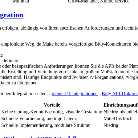
Minimal
CRM-Manager, Kundenservice
gration
 erfolgen, abhängig von Ihren spezifischen Anforderungen und technis
und empfohlene Weg, da Make bereits vorgefertigte Bitly-Konnektoren b
ke
 definiert
e oder bei spezifischen Anforderungen können Sie die APIs beider Plat
, die Erstellung und Verteilung von Links in großem Maßstab und die 
iert sind. Häufige Endpunkte sind /v4/user, /v4/organizations, /v4/gro
Daten zu übergeben
iellen Integrationsseiten: -
meinGPT Integrationen
-
Bitly API-Dokume
Vorteile
Einrichtungsau
Keine Coding-Kenntnisse nötig, visuelle Gestaltung
Niedrig bis mittel
Schnelle Verarbeitung, niedrige Latenz
Mittel bis hoch
Schnelle Implementierung, modulare Struktur
Niedrig