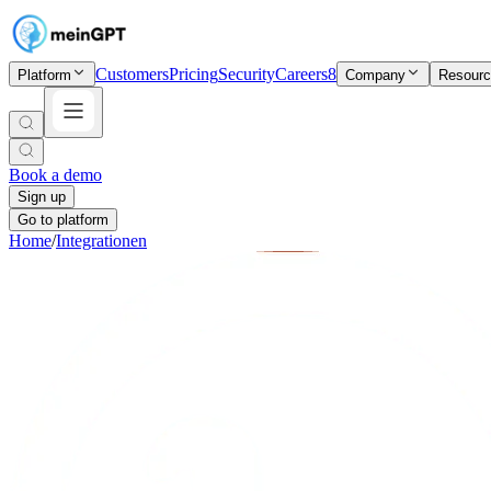
Customers
Pricing
Security
Careers
8
Platform
Company
Resour
Book a demo
Sign up
Go to platform
Home
/
Integrationen