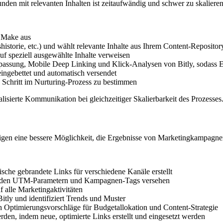
nden mit relevanten Inhalten ist zeitaufwändig und schwer zu skalieren
 Make aus
istorie, etc.) und wählt relevante Inhalte aus Ihrem Content-Repositor
auf speziell ausgewählte Inhalte verweisen
npassung, Mobile Deep Linking und Klick-Analysen von Bitly, sodass Emp
eingebettet und automatisch versendet
 Schritt im Nurturing-Prozess zu bestimmen
isierte Kommunikation bei gleichzeitiger Skalierbarkeit des Prozesses
n eine bessere Möglichkeit, die Ergebnisse von Marketingkampagnen
che gebrandete Links für verschiedene Kanäle erstellt
nden UTM-Parametern und Kampagnen-Tags versehen
 alle Marketingaktivitäten
itly und identifiziert Trends und Muster
 Optimierungsvorschläge für Budgetallokation und Content-Strategie
n, indem neue, optimierte Links erstellt und eingesetzt werden