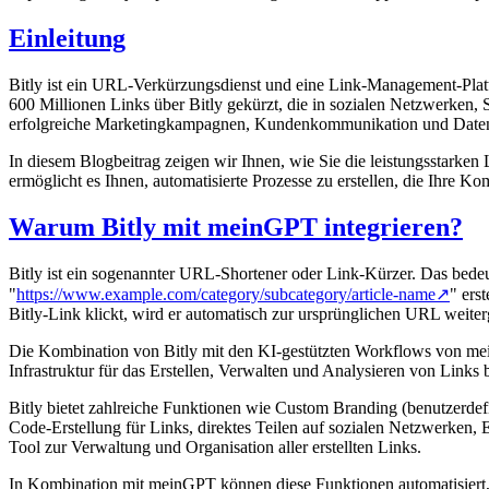
Einleitung
Bitly ist ein URL-Verkürzungsdienst und eine Link-Management-Plattf
600 Millionen Links über Bitly gekürzt, die in sozialen Netzwerken,
erfolgreiche Marketingkampagnen, Kundenkommunikation und Daten
In diesem Blogbeitrag zeigen wir Ihnen, wie Sie die leistungsstark
ermöglicht es Ihnen, automatisierte Prozesse zu erstellen, die Ihre K
Warum Bitly mit meinGPT integrieren?
Bitly ist ein sogenannter URL-Shortener oder Link-Kürzer. Das bedeu
"
https://www.example.com/category/subcategory/article-name
↗
" ers
Bitly-Link klickt, wird er automatisch zur ursprünglichen URL weiterg
Die Kombination von Bitly mit den KI-gestützten Workflows von mein
Infrastruktur für das Erstellen, Verwalten und Analysieren von Links 
Bitly bietet zahlreiche Funktionen wie Custom Branding (benutzerdefi
Code-Erstellung für Links, direktes Teilen auf sozialen Netzwerken,
Tool zur Verwaltung und Organisation aller erstellten Links.
In Kombination mit meinGPT können diese Funktionen automatisiert