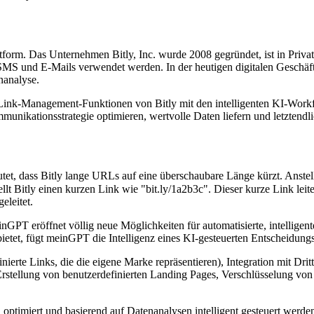
orm. Das Unternehmen Bitly, Inc. wurde 2008 gegründet, ist in Privat
 SMS und E-Mails verwendet werden. In der heutigen digitalen Geschäft
analyse.
en Link-Management-Funktionen von Bitly mit den intelligenten KI-Wo
ommunikationsstrategie optimieren, wertvolle Daten liefern und letztend
tet, dass Bitly lange URLs auf eine überschaubare Länge kürzt. Anste
tellt Bitly einen kurzen Link wie "bit.ly/1a2b3c". Dieser kurze Link le
eleitet.
GPT eröffnet völlig neue Möglichkeiten für automatisierte, intelligen
bietet, fügt meinGPT die Intelligenz eines KI-gesteuerten Entscheidung
nierte Links, die die eigene Marke repräsentieren), Integration mit Dri
 Erstellung von benutzerdefinierten Landing Pages, Verschlüsselung v
, optimiert und basierend auf Datenanalysen intelligent gesteuert