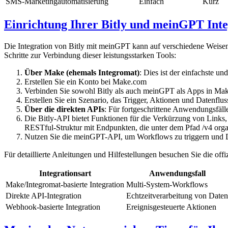
SMS-Marketingautomatisierung
Einfach
Kurz
Einrichtung Ihrer Bitly und meinGPT Inte
Die Integration von Bitly mit meinGPT kann auf verschiedene Weisen
Schritte zur Verbindung dieser leistungsstarken Tools:
Über Make (ehemals Integromat)
: Dies ist der einfachste 
Erstellen Sie ein Konto bei Make.com
Verbinden Sie sowohl Bitly als auch meinGPT als Apps in Ma
Erstellen Sie ein Szenario, das Trigger, Aktionen und Datenfluss
Über die direkten APIs
: Für fortgeschrittene Anwendungsfäll
Die Bitly-API bietet Funktionen für die Verkürzung von Links
RESTful-Struktur mit Endpunkten, die unter dem Pfad /v4 organis
Nutzen Sie die meinGPT-API, um Workflows zu triggern und 
Für detaillierte Anleitungen und Hilfestellungen besuchen Sie die offiz
Integrationsart
Anwendungsfall
Make/Integromat-basierte Integration
Multi-System-Workflows
Direkte API-Integration
Echtzeitverarbeitung von Daten
Webhook-basierte Integration
Ereignisgesteuerte Aktionen