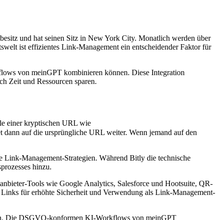
besitz und hat seinen Sitz in New York City. Monatlich werden über
swelt ist effizientes Link-Management ein entscheidender Faktor für
rkflows von meinGPT kombinieren können. Diese Integration
lich Zeit und Ressourcen sparen.
lle einer kryptischen URL wie
itet dann auf die ursprüngliche URL weiter. Wenn jemand auf den
te Link-Management-Strategien. Während Bitly die technische
sprozesses hinzu.
ttanbieter-Tools wie Google Analytics, Salesforce und Hootsuite, QR-
on Links für erhöhte Sicherheit und Verwendung als Link-Management-
 werden. Die DSGVO-konformen KI-Workflows von meinGPT