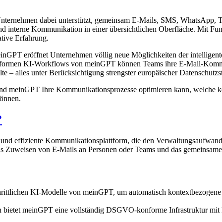
ie Unternehmen dabei unterstützt, gemeinsam E-Mails, SMS, WhatsApp,
und interne Kommunikation in einer übersichtlichen Oberfläche. Mit F
ative Erfahrung.
einGPT eröffnet Unternehmen völlig neue Möglichkeiten der intelligen
ormen KI-Workflows von meinGPT können Teams ihre E-Mail-Kommunik
lte – alles unter Berücksichtigung strengster europäischer Datenschutzs
e und meinGPT Ihre Kommunikationsprozesse optimieren kann, welche k
können.
?
und effiziente Kommunikationsplattform, die den Verwaltungsaufwand r
as Zuweisen von E-Mails an Personen oder Teams und das gemeinsame 
schrittlichen KI-Modelle von meinGPT, um automatisch kontextbezogen
 bietet meinGPT eine vollständig DSGVO-konforme Infrastruktur mit 