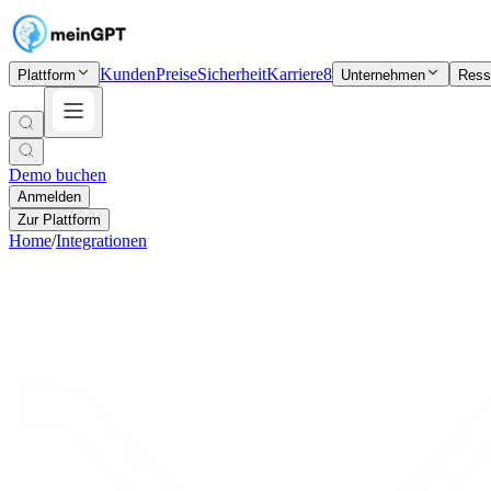
Kunden
Preise
Sicherheit
Karriere
8
Plattform
Unternehmen
Ress
Demo buchen
Anmelden
Zur Plattform
Home
/
Integrationen