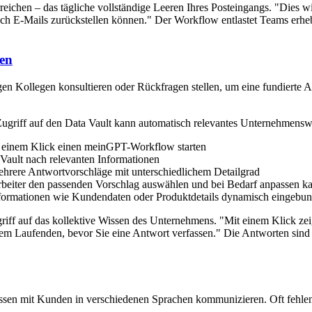
reichen – das tägliche vollständige Leeren Ihres Posteingangs. "Dies w
auch E-Mails zurückstellen können." Der Workflow entlastet Teams erh
sen
en Kollegen konsultieren oder Rückfragen stellen, um eine fundierte
riff auf den Data Vault kann automatisch relevantes Unternehmenswi
mit einem Klick einen meinGPT-Workflow starten
Vault nach relevanten Informationen
rere Antwortvorschläge mit unterschiedlichem Detailgrad
rbeiter den passenden Vorschlag auswählen und bei Bedarf anpassen k
formationen wie Kundendaten oder Produktdetails dynamisch eingebu
griff auf das kollektive Wissen des Unternehmens. "Mit einem Klick zei
 Laufenden, bevor Sie eine Antwort verfassen." Die Antworten sind nic
üssen mit Kunden in verschiedenen Sprachen kommunizieren. Oft fehlen