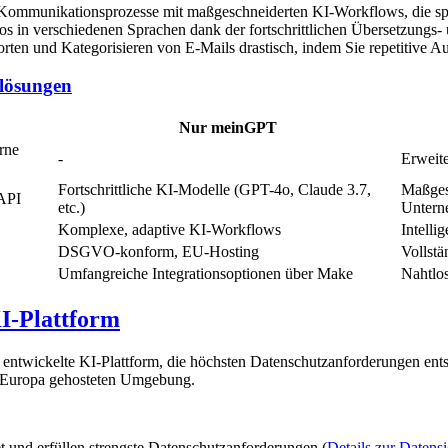
-Kommunikationsprozesse mit maßgeschneiderten KI-Workflows, die spez
s in verschiedenen Sprachen dank der fortschrittlichen Übersetzungs
ten und Kategorisieren von E-Mails drastisch, indem Sie repetitive A
dlösungen
Nur meinGPT
rne
-
Erweit
Fortschrittliche KI-Modelle (GPT-4o, Claude 3.7,
Maßges
API
etc.)
Untern
Komplexe, adaptive KI-Workflows
Intelli
DSGVO-konform, EU-Hosting
Vollst
Umfangreiche Integrationsoptionen über Make
Nahtlo
-Plattform
 entwickelte KI-Plattform, die höchsten Datenschutzanforderungen ents
n Europa gehosteten Umgebung.
t und erfüllen strengste Datenschutzanforderungen (
Details zur Datensi