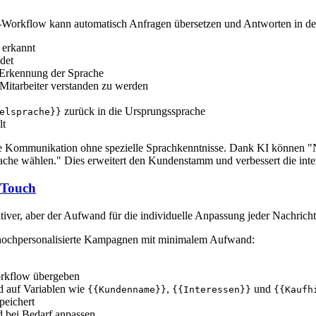
orkflow kann automatisch Anfragen übersetzen und Antworten in der
 erkannt
det
Erkennung der Sprache
Mitarbeiter verstanden zu werden
zurück in die Ursprungssprache
elsprache}}
lt
ge Kommunikation ohne spezielle Sprachkenntnisse. Dank KI können "
che wählen." Dies erweitert den Kundenstamm und verbessert die inte
 Touch
ver, aber der Aufwand für die individuelle Anpassung jeder Nachricht i
hochpersonalisierte Kampagnen mit minimalem Aufwand:
rkflow übergeben
nd auf Variablen wie
,
und
{{Kundenname}}
{{Interessen}}
{{Kaufh
peichert
d bei Bedarf anpassen