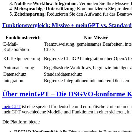
Nahtlose Workflow-Integration
: Verbinden Sie Ihre Missive
Mehrsprachige Unterstützung
: Kommunizieren Sie problemlo
Zeiteinsparung
: Reduzieren Sie den Aufwand für das Beantwor
Funktionsvergleich: Missive + meinGPT vs. Standar
Funktionsbereich
Nur Missive
E-Mail-
Teamzuweisung, gemeinsames Bearbeiten, inte
Kollaboration
Chats
KI-Textgenerierung
Begrenzte ChatGPT-Integration über OpenAI-
Automatisierung
Regelbasierte Workflows, begrenzte Intelligenz
Datenschutz
Standarddatenschutz
Integration
Begrenzte Integrationen mit anderen Diensten
Über meinGPT – Die DSGVO-konforme KI
meinGPT
ist eine speziell für deutsche und europäische Unternehmen
meinGPT verschiedene Modelle und Funktionen in einer sicheren, i
Die Plattform bietet:
DSGVO-Konformität
: Alle Dienste werden in Europa gehoste