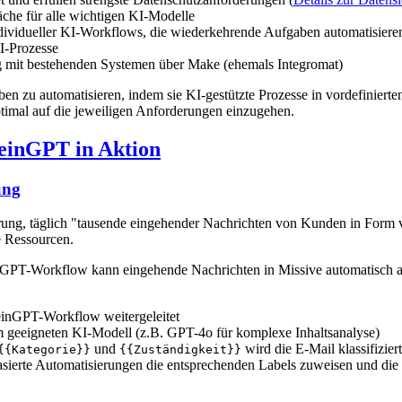
läche für alle wichtigen KI-Modelle
 individueller KI-Workflows, die wiederkehrende Aufgaben automatisiere
I-Prozesse
g mit bestehenden Systemen über Make (ehemals Integromat)
u automatisieren, indem sie KI-gestützte Prozesse in vordefinierten
imal auf die jeweiligen Anforderungen einzugehen.
einGPT in Aktion
ung
ung, täglich "tausende eingehender Nachrichten von Kunden in Form v
le Ressourcen.
inGPT-Workflow kann eingehende Nachrichten in Missive automatisch ana
inGPT-Workflow weitergeleitet
 geeigneten KI-Modell (z.B. GPT-4o für komplexe Inhaltsanalyse)
und
wird die E-Mail klassifiziert
{{Kategorie}}
{{Zuständigkeit}}
ierte Automatisierungen die entsprechenden Labels zuweisen und die E