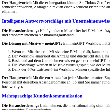
Der Hauptvorteil:
Mit dieser Integration können Sie "Inbox Zero" er
schneller antworten, Anfragen direkt an einer Nachricht klären und 
eliminiert.
Intelligente Antwortvorschläge mit Unternehmenswis
Die Herausforderung:
Häufig müssen Mitarbeiter bei E-Mail-Anfrag
und erhöhtem internem Abstimmungsaufwand.
Die Lösung mit Missive + meinGPT:
Ein meinGPT-Workflow mit Zug
Wenn ein Mitarbeiter in Missive eine E-Mail erhält, kann er 
Der Workflow analysiert die Anfrage und durchsucht den Data 
Basierend auf dem Unternehmenswissen generiert meinGPT meh
Die Vorschläge werden in Missive zurückgespielt, wo der Mita
Dank der
im Workflow können spezifische In
{{Variablen}}
Der Hauptvorteil:
Mit diesem Ansatz hat jeder Mitarbeiter sofort Zu
Personen mit derselben Absenderdomäne an. So sind Sie immer auf dem
hochwertiger.
Mehrsprachige Kundenkommunikation
Die Herausforderung:
Unternehmen, die international tätig sind, m
mehrsprachige Kommunikation.