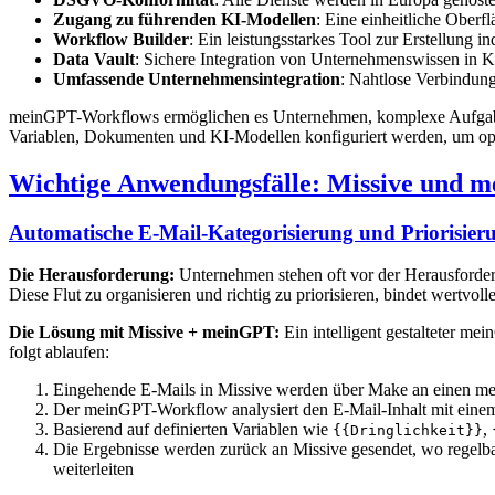
Zugang zu führenden KI-Modellen
: Eine einheitliche Oberf
Workflow Builder
: Ein leistungsstarkes Tool zur Erstellung
Data Vault
: Sichere Integration von Unternehmenswissen in K
Umfassende Unternehmensintegration
: Nahtlose Verbindun
meinGPT-Workflows ermöglichen es Unternehmen, komplexe Aufgaben z
Variablen, Dokumenten und KI-Modellen konfiguriert werden, um opt
Wichtige Anwendungsfälle: Missive und m
Automatische E-Mail-Kategorisierung und Priorisier
Die Herausforderung:
Unternehmen stehen oft vor der Herausforder
Diese Flut zu organisieren und richtig zu priorisieren, bindet wertvol
Die Lösung mit Missive + meinGPT:
Ein intelligent gestalteter me
folgt ablaufen:
Eingehende E-Mails in Missive werden über Make an einen me
Der meinGPT-Workflow analysiert den E-Mail-Inhalt mit einem
Basierend auf definierten Variablen wie
,
{{Dringlichkeit}}
Die Ergebnisse werden zurück an Missive gesendet, wo regelbas
weiterleiten