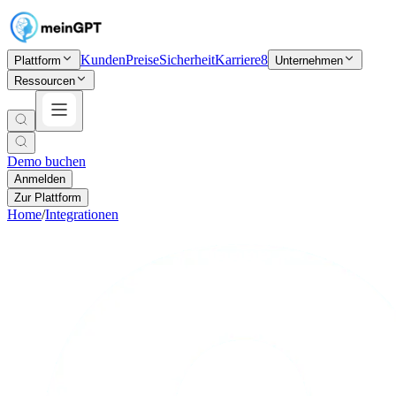
Kunden
Preise
Sicherheit
Karriere
8
Plattform
Unternehmen
Ressourcen
Demo buchen
Anmelden
Zur Plattform
Home
/
Integrationen