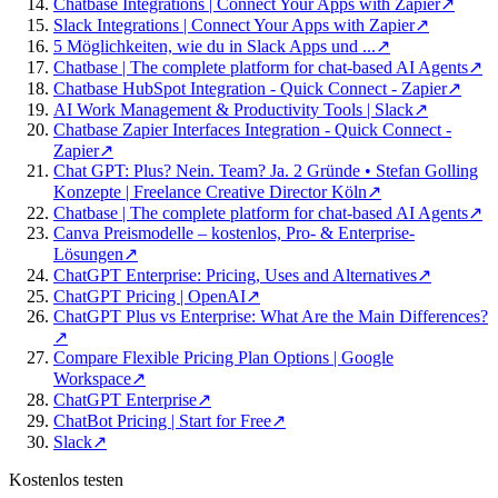
Chatbase Integrations | Connect Your Apps with Zapier
↗
Slack Integrations | Connect Your Apps with Zapier
↗
5 Möglichkeiten, wie du in Slack Apps und ...
↗
Chatbase | The complete platform for chat-based AI Agents
↗
Chatbase HubSpot Integration - Quick Connect - Zapier
↗
AI Work Management & Productivity Tools | Slack
↗
Chatbase Zapier Interfaces Integration - Quick Connect -
Zapier
↗
Chat GPT: Plus? Nein. Team? Ja. 2 Gründe • Stefan Golling
Konzepte | Freelance Creative Director Köln
↗
Chatbase | The complete platform for chat-based AI Agents
↗
Canva Preismodelle – kostenlos, Pro- & Enterprise-
Lösungen
↗
ChatGPT Enterprise: Pricing, Uses and Alternatives
↗
ChatGPT Pricing | OpenAI
↗
ChatGPT Plus vs Enterprise: What Are the Main Differences?
↗
Compare Flexible Pricing Plan Options | Google
Workspace
↗
ChatGPT Enterprise
↗
ChatBot Pricing | Start for Free
↗
Slack
↗
Kostenlos testen