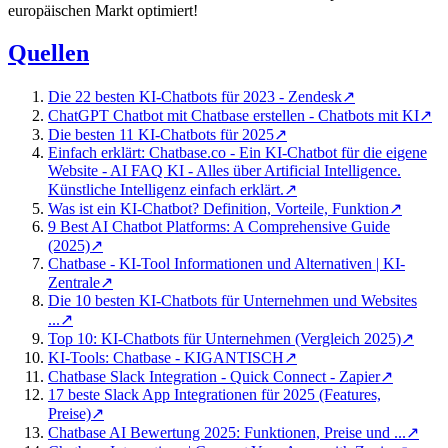
europäischen Markt optimiert!
Quellen
Die 22 besten KI-Chatbots für 2023 - Zendesk
↗
ChatGPT Chatbot mit Chatbase erstellen - Chatbots mit KI
↗
Die besten 11 KI-Chatbots für 2025
↗
Einfach erklärt: Chatbase.co - Ein KI-Chatbot für die eigene
Website - AI FAQ KI - Alles über Artificial Intelligence.
Künstliche Intelligenz einfach erklärt.
↗
Was ist ein KI-Chatbot? Definition, Vorteile, Funktion
↗
9 Best AI Chatbot Platforms: A Comprehensive Guide
(2025)
↗
Chatbase - KI-Tool Informationen und Alternativen | KI-
Zentrale
↗
Die 10 besten KI-Chatbots für Unternehmen und Websites
...
↗
Top 10: KI-Chatbots für Unternehmen (Vergleich 2025)
↗
KI-Tools: Chatbase - KIGANTISCH
↗
Chatbase Slack Integration - Quick Connect - Zapier
↗
17 beste Slack App Integrationen für 2025 (Features,
Preise)
↗
Chatbase AI Bewertung 2025: Funktionen, Preise und ...
↗