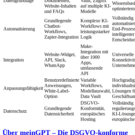
Datengrundlage
Dokumenten,
Vault, Zugriff
Wissensbasi
Website-Inhalten
auf multiple KI-
optimiertem
und FAQs
Modelle
Vollständig
Grundlegende
Komplexe KI-
automatisier
Chatbot-
Workflows mit
Automatisierung
End-Prozess
Workflows,
leistungsstarker
intelligenter
Zapier-Integration
Logik
Entscheidu
Make-
Integration mit
Website-Widget,
Universelle
über 1000
Integration
API, Slack,
Konnektivitä
Apps,
WhatsApp
Unternehm
umfassende
API
Benutzerdefinierte
Variable
Hochgradig
Anweisungen,
Workflows,
individualis
Anpassungsfähigkeit
White-Label-
Modellauswahl,
Lösungen fü
Option
Data Vault
Geschäftsa
DSGVO-
Vollständig
Grundlegende
Konformität,
regulierun
Datenschutz
Datensicherheit
europäisches
KI-Lösunge
Hosting
europäisch
Über meinGPT – Die DSGVO-konforme