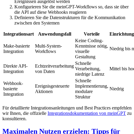
Ereignissen ausgelöst werden
Konfigurieren Sie die meinGPT-Workflows so, dass sie über
die API auf diese Webhooks reagieren
Definieren Sie die Datenstrukturen für die Kommunikation
zwischen den Systemen
Integrationsart
Anwendungsfall
Vorteile
Einrichtun
Keine Coding-
Make-basierte
Multi-System-
Kenntnisse nötig,
Niedrig bis m
Integration
Workflows
visuelle
Gestaltung
Schnelle
Direkte API-
Echtzeitverarbeitung
Verarbeitung,
Mittel bis ho
Integration
von Daten
niedrige Latenz
Schnelle
Webhook-
Ereignisgesteuerte
Implementierung,
basierte
Niedrig
Aktionen
modulare
Integration
Struktur
Für detaillierte Integrationsanleitungen und Best Practices empfehlen
wir Ihnen, die offizielle
Integrationsdokumentation von meinGPT
zu
konsultieren.
Maximalen Nutzen erzielen: Tipps für