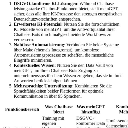
DSGVO-konforme KI-Lösungen
: Während Chatbase
leistungsstarke Chatbot-Funktionen bietet, stellt meinGPT
sicher, dass alle Ihre KI-Prozesse den strengen europäischen
Datenschutzvorschriften entsprechen.
Erweitertes KI-Potenzial
: Nutzen Sie die fortschrittlichen
KI-Modelle von meinGPT, um die Antwortqualität Ihrer
Chatbase-Bots durch maßgeschneiderte Workflows zu
verbessern.
Nahtlose Automatisierung
: Verbinden Sie beide Systeme
über Make (ehemals Integromat), um komplexe
Automatisierungsprozesse zu schaffen, die menschliche
Eingriffe minimieren.
Kontextuelles Wissen
: Nutzen Sie den Data Vault von
meinGPT, um Ihren Chatbase-Bots Zugang zu
unternehmensspezifischem Wissen zu geben, das sie in ihren
Antworten berücksichtigen können.
Mehrsprachige Unterstützung
: Kombinieren Sie die
Sprachfähigkeiten beider Plattformen für optimale
Kommunikation in über 95 Sprachen.
Was Chatbase
Was meinGPT
Kombi
Funktionsbereich
bietet
hinzufügt
Meh
Training mit
DSGVO-
Umfassende
eigenen
konformer Data
datenschut