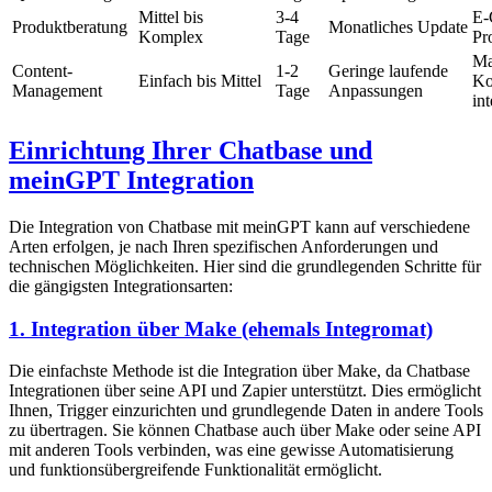
Mittel bis
3-4
E-
Produktberatung
Monatliches Update
Komplex
Tage
Pr
Ma
Content-
1-2
Geringe laufende
Einfach bis Mittel
Ko
Management
Tage
Anpassungen
in
Einrichtung Ihrer Chatbase und
meinGPT Integration
Die Integration von Chatbase mit meinGPT kann auf verschiedene
Arten erfolgen, je nach Ihren spezifischen Anforderungen und
technischen Möglichkeiten. Hier sind die grundlegenden Schritte für
die gängigsten Integrationsarten:
1. Integration über Make (ehemals Integromat)
Die einfachste Methode ist die Integration über Make, da Chatbase
Integrationen über seine API und Zapier unterstützt. Dies ermöglicht
Ihnen, Trigger einzurichten und grundlegende Daten in andere Tools
zu übertragen. Sie können Chatbase auch über Make oder seine API
mit anderen Tools verbinden, was eine gewisse Automatisierung
und funktionsübergreifende Funktionalität ermöglicht.