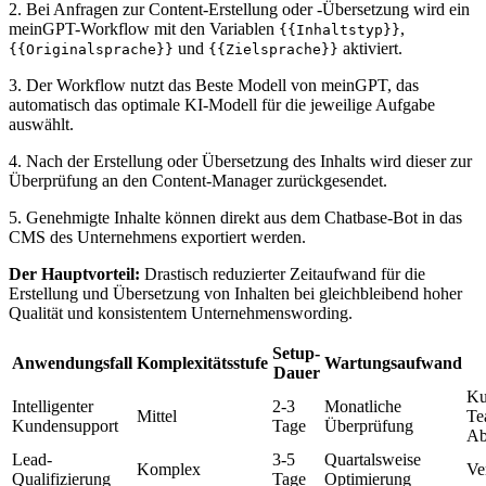
2. Bei Anfragen zur Content-Erstellung oder -Übersetzung wird ein
meinGPT-Workflow mit den Variablen
,
{{Inhaltstyp}}
und
aktiviert.
{{Originalsprache}}
{{Zielsprache}}
3. Der Workflow nutzt das Beste Modell von meinGPT, das
automatisch das optimale KI-Modell für die jeweilige Aufgabe
auswählt.
4. Nach der Erstellung oder Übersetzung des Inhalts wird dieser zur
Überprüfung an den Content-Manager zurückgesendet.
5. Genehmigte Inhalte können direkt aus dem Chatbase-Bot in das
CMS des Unternehmens exportiert werden.
Der Hauptvorteil:
Drastisch reduzierter Zeitaufwand für die
Erstellung und Übersetzung von Inhalten bei gleichbleibend hoher
Qualität und konsistentem Unternehmenswording.
Setup-
Anwendungsfall
Komplexitätsstufe
Wartungsaufwand
Dauer
Ku
Intelligenter
2-3
Monatliche
Mittel
Te
Kundensupport
Tage
Überprüfung
Ab
Lead-
3-5
Quartalsweise
Komplex
Ve
Qualifizierung
Tage
Optimierung