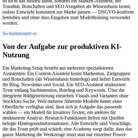
ist nicht das Modell allein, sondern ein Marken-Assistent, der
Tonalität, Botschaften und SEO-Vorgaben als Wissensbasis kennt,
sodass Entwürfe konsistent zur Marke passen — DSGVO-konform
betrieben und ohne dass Eingaben zum Modelltraining verwendet
werden.
So funktioniert es
Von der Aufgabe zur produktiven KI-
Nutzung
Ein Marketing-Setup besteht aus mehreren spezialisierten
Assistenten: Ein Content-Assistent kennt Markenton, Zielgruppen
und Botschaften (als Wissensbasis hinterlegt) und liefert Entwürfe
für Blog, Newsletter und Social. Ein SEO-Assistent strukturiert
Texte entlang Suchintention, Briefing und Keywords. Über die
integrierte Bildgenerierung entstehen Visuals und Varianten ohne
Stockfoto-Suche. Weil mehrere führende Modelle hinter einer
Oberfläche verfügbar sind, lässt sich je Aufgabe das passende
wählen — ein Modell für kreatives Texten, ein anderes für
strukturierte Analyse. Research-Funktionen liefern mit Quellen
belegte Hintergrundinformationen. Alle Entwürfe sind Vorschläge,
die das Team prüft und schärft; eine Academy sorgt dafür, dass das
ganze Marketing die Werkzeuge nutzt statt nur einzelner Power-