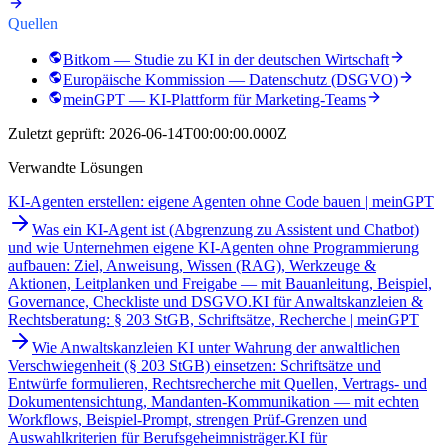
Quellen
Bitkom — Studie zu KI in der deutschen Wirtschaft
Europäische Kommission — Datenschutz (DSGVO)
meinGPT — KI-Plattform für Marketing-Teams
Zuletzt geprüft:
2026-06-14T00:00:00.000Z
Verwandte Lösungen
KI-Agenten erstellen: eigene Agenten ohne Code bauen | meinGPT
Was ein KI-Agent ist (Abgrenzung zu Assistent und Chatbot)
und wie Unternehmen eigene KI-Agenten ohne Programmierung
aufbauen: Ziel, Anweisung, Wissen (RAG), Werkzeuge &
Aktionen, Leitplanken und Freigabe — mit Bauanleitung, Beispiel,
Governance, Checkliste und DSGVO.
KI für Anwaltskanzleien &
Rechtsberatung: § 203 StGB, Schriftsätze, Recherche | meinGPT
Wie Anwaltskanzleien KI unter Wahrung der anwaltlichen
Verschwiegenheit (§ 203 StGB) einsetzen: Schriftsätze und
Entwürfe formulieren, Rechtsrecherche mit Quellen, Vertrags- und
Dokumentensichtung, Mandanten-Kommunikation — mit echten
Workflows, Beispiel-Prompt, strengen Prüf-Grenzen und
Auswahlkriterien für Berufsgeheimnisträger.
KI für