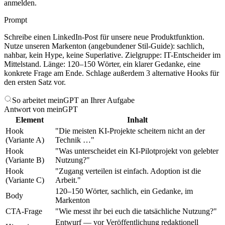
anmelden.
Prompt
Schreibe einen LinkedIn-Post für unsere neue Produktfunktion.
Nutze unseren Markenton (angebundener Stil-Guide): sachlich,
nahbar, kein Hype, keine Superlative. Zielgruppe: IT-Entscheider im
Mittelstand. Länge: 120–150 Wörter, ein klarer Gedanke, eine
konkrete Frage am Ende. Schlage außerdem 3 alternative Hooks für
den ersten Satz vor.
So arbeitet meinGPT an Ihrer Aufgabe
Antwort von meinGPT
Element
Inhalt
Hook
"Die meisten KI-Projekte scheitern nicht an der
(Variante A)
Technik …"
Hook
"Was unterscheidet ein KI-Pilotprojekt von gelebter
(Variante B)
Nutzung?"
Hook
"Zugang verteilen ist einfach. Adoption ist die
(Variante C)
Arbeit."
120–150 Wörter, sachlich, ein Gedanke, im
Body
Markenton
CTA-Frage
"Wie messt ihr bei euch die tatsächliche Nutzung?"
Entwurf — vor Veröffentlichung redaktionell