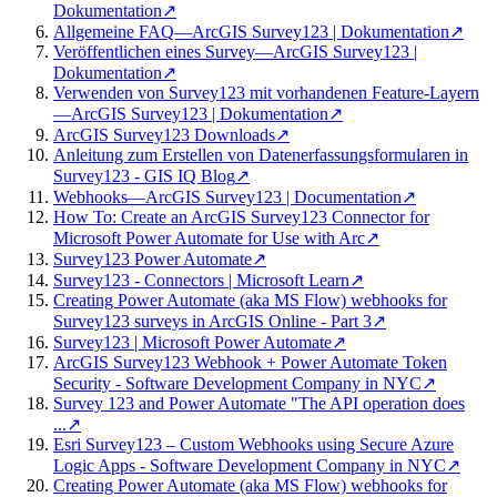
Dokumentation
↗
Allgemeine FAQ—ArcGIS Survey123 | Dokumentation
↗
Veröffentlichen eines Survey—ArcGIS Survey123 |
Dokumentation
↗
Verwenden von Survey123 mit vorhandenen Feature-Layern
—ArcGIS Survey123 | Dokumentation
↗
ArcGIS Survey123 Downloads
↗
Anleitung zum Erstellen von Datenerfassungsformularen in
Survey123 - GIS IQ Blog
↗
Webhooks—ArcGIS Survey123 | Documentation
↗
How To: Create an ArcGIS Survey123 Connector for
Microsoft Power Automate for Use with Arc
↗
Survey123 Power Automate
↗
Survey123 - Connectors | Microsoft Learn
↗
Creating Power Automate (aka MS Flow) webhooks for
Survey123 surveys in ArcGIS Online - Part 3
↗
Survey123 | Microsoft Power Automate
↗
ArcGIS Survey123 Webhook + Power Automate Token
Security - Software Development Company in NYC
↗
Survey 123 and Power Automate "The API operation does
...
↗
Esri Survey123 – Custom Webhooks using Secure Azure
Logic Apps - Software Development Company in NYC
↗
Creating Power Automate (aka MS Flow) webhooks for