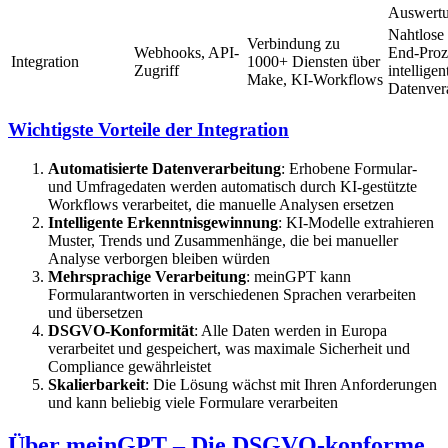
Auswert
Nahtlose
Verbindung zu
Webhooks, API-
End-Proz
Integration
1000+ Diensten über
Zugriff
intelligen
Make, KI-Workflows
Datenver
Wichtigste Vorteile der Integration
Automatisierte Datenverarbeitung
: Erhobene Formular-
und Umfragedaten werden automatisch durch KI-gestützte
Workflows verarbeitet, die manuelle Analysen ersetzen
Intelligente Erkenntnisgewinnung
: KI-Modelle extrahieren
Muster, Trends und Zusammenhänge, die bei manueller
Analyse verborgen bleiben würden
Mehrsprachige Verarbeitung
: meinGPT kann
Formularantworten in verschiedenen Sprachen verarbeiten
und übersetzen
DSGVO-Konformität
: Alle Daten werden in Europa
verarbeitet und gespeichert, was maximale Sicherheit und
Compliance gewährleistet
Skalierbarkeit
: Die Lösung wächst mit Ihren Anforderungen
und kann beliebig viele Formulare verarbeiten
Über meinGPT – Die DSGVO-konforme