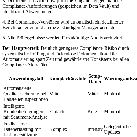
3. Der meinGPT-Workflow prüft die Eingaben gegen aktuelle
Compliance-Anforderungen (gespeichert im Data Vault) und
identifiziert Abweichungen
4. Bei Compliance-Verstößen wird automatisch ein detaillierter
Bericht generiert und an die zuständigen Manager gesendet
5. Alle Prüfergebnisse werden für zukünftige Audits archiviert
Der Hauptvorteil:
Deutlich geringeres Compliance-Risiko durch
systematische Prüfung und lückenlose Dokumentation. Die
Automatisierung spart Zeit und gewährleistet Konsistenz bei allen
Compliance-Aktivitäten.
Setup-
Anwendungsfall
Komplexitätsstufe
Wartungsaufw
Dauer
Automatisierte
Qualitätssicherung bei
Mittel
Mittel
Minimal
Baustelleninspektionen
Intelligente
Kundenbefragungen
Einfach
Kurz
Minimal
mit Sentiment-Analyse
Feldbasierte
Gelegentliche
Datenerfassung mit
Komplex
Intensiv
Updates
KI-Unterstützung