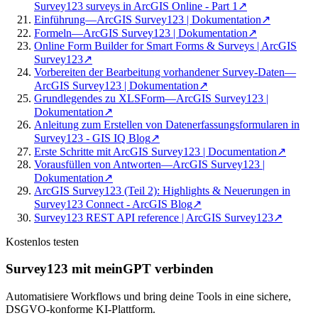
Survey123 surveys in ArcGIS Online - Part 1
↗
Einführung—ArcGIS Survey123 | Dokumentation
↗
Formeln—ArcGIS Survey123 | Dokumentation
↗
Online Form Builder for Smart Forms & Surveys | ArcGIS
Survey123
↗
Vorbereiten der Bearbeitung vorhandener Survey-Daten—
ArcGIS Survey123 | Dokumentation
↗
Grundlegendes zu XLSForm—ArcGIS Survey123 |
Dokumentation
↗
Anleitung zum Erstellen von Datenerfassungsformularen in
Survey123 - GIS IQ Blog
↗
Erste Schritte mit ArcGIS Survey123 | Documentation
↗
Vorausfüllen von Antworten—ArcGIS Survey123 |
Dokumentation
↗
ArcGIS Survey123 (Teil 2): Highlights & Neuerungen in
Survey123 Connect - ArcGIS Blog
↗
Survey123 REST API reference | ArcGIS Survey123
↗
Kostenlos testen
Survey123 mit meinGPT verbinden
Automatisiere Workflows und bring deine Tools in eine sichere,
DSGVO-konforme KI-Plattform.