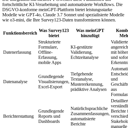
fortschrittliche KI-Verarbeitung und automatisierte Workflows. Die
DSGVO-konforme meinGPT-Plattform bietet leistungsstarke
Modelle wie GPT-4o, Claude 3.7 Sonnet und spezialisierte Modelle
wie o3-mini, die Ihre Survey123-Daten transformieren können.
Was Survey123
Was meinGPT
Kombi
Funktionsbereich
bietet
hinzufügt
Meh
Strukturierte
Validierte
Formulare,
KI-gestützte
angereich
Datenerfassung
Offline-
Validierung,
mit höher
Erfassung,
Echtzeitanalyse
und sofor
mobile Apps
Erkenntn
Automatis
Tiefgehende
Entschei
Grundlegende
Textanalyse,
und
Datenanalyse
Visualisierungen,
Mustererkennung,
Geschäfts
Excel-Export
prädiktive Analysen
aus
Formular
Detaillier
verständl
Natürlichsprachliche
Grundlegende
Berichte 
Zusammenfassungen,
Berichterstattung
Reports und
verschie
automatisierte
Dashboards
Stakehol
Berichte
manuelle