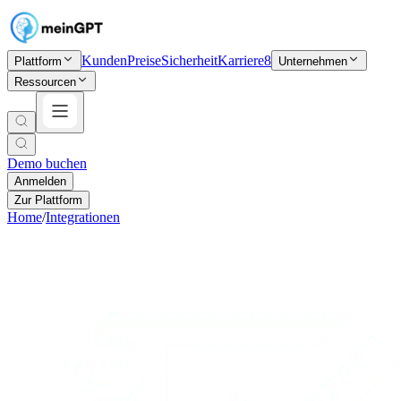
Kunden
Preise
Sicherheit
Karriere
8
Plattform
Unternehmen
Ressourcen
Demo buchen
Anmelden
Zur Plattform
Home
/
Integrationen