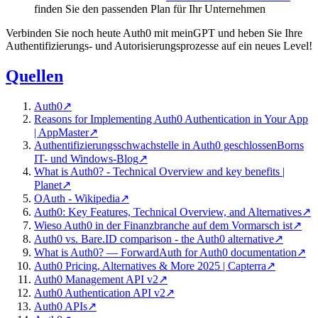
finden Sie den passenden Plan für Ihr Unternehmen
Verbinden Sie noch heute Auth0 mit meinGPT und heben Sie Ihre
Authentifizierungs- und Autorisierungsprozesse auf ein neues Level!
Quellen
Auth0
↗
Reasons for Implementing Auth0 Authentication in Your App
| AppMaster
↗
Authentifizierungsschwachstelle in Auth0 geschlossenBorns
IT- und Windows-Blog
↗
What is Auth0? - Technical Overview and key benefits |
Planet
↗
OAuth - Wikipedia
↗
Auth0: Key Features, Technical Overview, and Alternatives
↗
Wieso Auth0 in der Finanzbranche auf dem Vormarsch ist
↗
Auth0 vs. Bare.ID comparison - the Auth0 alternative
↗
What is Auth0? — ForwardAuth for Auth0 documentation
↗
Auth0 Pricing, Alternatives & More 2025 | Capterra
↗
Auth0 Management API v2
↗
Auth0 Authentication API v2
↗
Auth0 APIs
↗