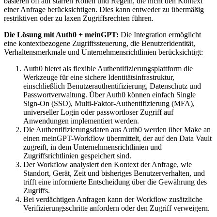
basieren oft auf starren Rollen und Regeln, die nicht den Kontext
einer Anfrage berücksichtigen. Dies kann entweder zu übermäßig
restriktiven oder zu laxen Zugriffsrechten führen.
Die Lösung mit Auth0 + meinGPT:
Die Integration ermöglicht
eine kontextbezogene Zugriffssteuerung, die Benutzeridentität,
Verhaltensmerkmale und Unternehmensrichtlinien berücksichtigt:
Auth0 bietet als flexible Authentifizierungsplattform die
Werkzeuge für eine sichere Identitätsinfrastruktur,
einschließlich Benutzerauthentifizierung, Datenschutz und
Passwortverwaltung. Über Auth0 können einfach Single
Sign-On (SSO), Multi-Faktor-Authentifizierung (MFA),
universeller Login oder passwortloser Zugriff auf
Anwendungen implementiert werden.
Die Authentifizierungsdaten aus Auth0 werden über Make an
einen meinGPT-Workflow übermittelt, der auf den Data Vault
zugreift, in dem Unternehmensrichtlinien und
Zugriffsrichtlinien gespeichert sind.
Der Workflow analysiert den Kontext der Anfrage, wie
Standort, Gerät, Zeit und bisheriges Benutzerverhalten, und
trifft eine informierte Entscheidung über die Gewährung des
Zugriffs.
Bei verdächtigen Anfragen kann der Workflow zusätzliche
Verifizierungsschritte anfordern oder den Zugriff verweigern.