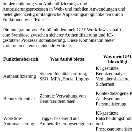
Implementierung von Authentifizierungs- und
Autorisierungsprozessen in Web- und mobilen Anwendungen und
bietet gleichzeitig umfangreiche Anpassungsmöglichkeiten durch
Funktionen wie "Rules".
Die Integration von Auth0 mit den meinGPT Workflows schafft
eine Symbiose zwischen sicherer Authentifizierung und KI-
gestützter Prozessautomatisierung. Diese Kombination bietet
Unternehmen entscheidende Vorteile:
Was meinGP
Funktionsbereich
Was Auth0 bietet
hinzufügt
KI-gestützte
Sichere Identitätsprüfung,
Benutzeranalyse,
Authentifizierung
SSO, MFA, Social Logins
Verhaltensbasierte
Sicherheit
Kontextbezogene K
Zentrale Verwaltung von
Benutzeridentität
Analysen und
Benutzeridentitäten
Personalisierung
KI-gestützte
Workflow-
Trigger basierend auf
Entscheidungsfind
Automatisierung
Authentifizierungsereignissen
und
Prozessautomatisie