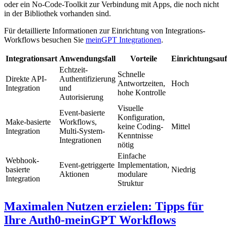
oder ein No-Code-Toolkit zur Verbindung mit Apps, die noch nicht
in der Bibliothek vorhanden sind.
Für detaillierte Informationen zur Einrichtung von Integrations-
Workflows besuchen Sie
meinGPT Integrationen
.
Integrationsart
Anwendungsfall
Vorteile
Einrichtungsau
Echtzeit-
Schnelle
Direkte API-
Authentifizierung
Antwortzeiten,
Hoch
Integration
und
hohe Kontrolle
Autorisierung
Visuelle
Event-basierte
Konfiguration,
Make-basierte
Workflows,
keine Coding-
Mittel
Integration
Multi-System-
Kenntnisse
Integrationen
nötig
Einfache
Webhook-
Event-getriggerte
Implementation,
basierte
Niedrig
Aktionen
modulare
Integration
Struktur
Maximalen Nutzen erzielen: Tipps für
Ihre Auth0-meinGPT Workflows