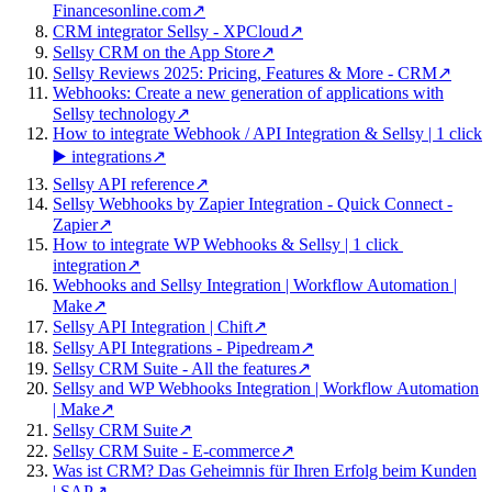
Financesonline.com
↗
CRM integrator Sellsy - XPCloud
↗
Sellsy CRM on the App Store
↗
Sellsy Reviews 2025: Pricing, Features & More - CRM
↗
Webhooks: Create a new generation of applications with
Sellsy technology
↗
How to integrate Webhook / API Integration & Sellsy | 1 click
▶️ integrations
↗
Sellsy API reference
↗
Sellsy Webhooks by Zapier Integration - Quick Connect -
Zapier
↗
How to integrate WP Webhooks & Sellsy | 1 click ️
integration
↗
Webhooks and Sellsy Integration | Workflow Automation |
Make
↗
Sellsy API Integration | Chift
↗
Sellsy API Integrations - Pipedream
↗
Sellsy CRM Suite - All the features
↗
Sellsy and WP Webhooks Integration | Workflow Automation
| Make
↗
Sellsy CRM Suite
↗
Sellsy CRM Suite - E-commerce
↗
Was ist CRM? Das Geheimnis für Ihren Erfolg beim Kunden
| SAP
↗