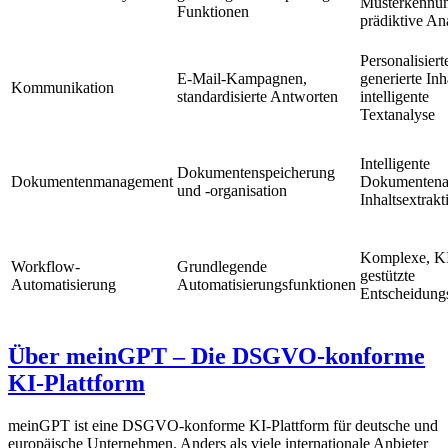
Musterkennu
Funktionen
prädiktive An
Personalisiert
E-Mail-Kampagnen,
generierte Inh
Kommunikation
standardisierte Antworten
intelligente
Textanalyse
Intelligente
Dokumentenspeicherung
Dokumentenmanagement
Dokumentena
und -organisation
Inhaltsextrakt
Komplexe, K
Workflow-
Grundlegende
gestützte
Automatisierung
Automatisierungsfunktionen
Entscheidung
Über meinGPT – Die DSGVO-konforme
KI-Plattform
meinGPT ist eine DSGVO-konforme KI-Plattform für deutsche und
europäische Unternehmen. Anders als viele internationale Anbieter