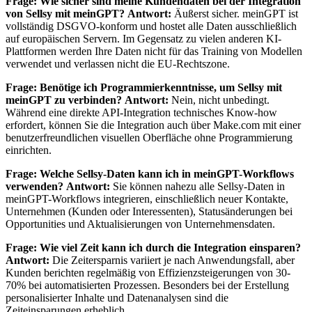
Frage: Wie sicher sind meine Kundendaten bei der Integration
von Sellsy mit meinGPT?
Antwort:
Äußerst sicher. meinGPT ist
vollständig DSGVO-konform und hostet alle Daten ausschließlich
auf europäischen Servern. Im Gegensatz zu vielen anderen KI-
Plattformen werden Ihre Daten nicht für das Training von Modellen
verwendet und verlassen nicht die EU-Rechtszone.
Frage: Benötige ich Programmierkenntnisse, um Sellsy mit
meinGPT zu verbinden?
Antwort:
Nein, nicht unbedingt.
Während eine direkte API-Integration technisches Know-how
erfordert, können Sie die Integration auch über Make.com mit einer
benutzerfreundlichen visuellen Oberfläche ohne Programmierung
einrichten.
Frage: Welche Sellsy-Daten kann ich in meinGPT-Workflows
verwenden?
Antwort:
Sie können nahezu alle Sellsy-Daten in
meinGPT-Workflows integrieren, einschließlich neuer Kontakte,
Unternehmen (Kunden oder Interessenten), Statusänderungen bei
Opportunities und Aktualisierungen von Unternehmensdaten.
Frage: Wie viel Zeit kann ich durch die Integration einsparen?
Antwort:
Die Zeitersparnis variiert je nach Anwendungsfall, aber
Kunden berichten regelmäßig von Effizienzsteigerungen von 30-
70% bei automatisierten Prozessen. Besonders bei der Erstellung
personalisierter Inhalte und Datenanalysen sind die
Zeiteinsparungen erheblich.