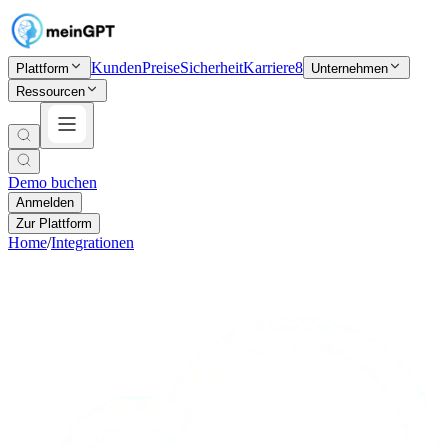
Kunden
Preise
Sicherheit
Karriere
8
Plattform
Unternehmen
Ressourcen
Demo buchen
Anmelden
Zur Plattform
Home
/
Integrationen