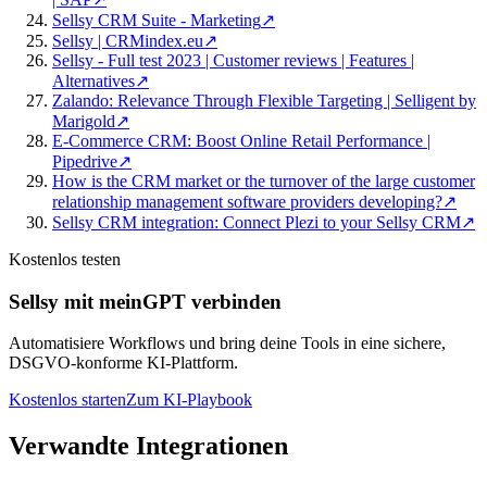
Sellsy CRM Suite - Marketing
↗
Sellsy | CRMindex.eu
↗
Sellsy - Full test 2023 | Customer reviews | Features |
Alternatives
↗
Zalando: Relevance Through Flexible Targeting | Selligent by
Marigold
↗
E-Commerce CRM: Boost Online Retail Performance |
Pipedrive
↗
How is the CRM market or the turnover of the large customer
relationship management software providers developing?
↗
Sellsy CRM integration: Connect Plezi to your Sellsy CRM
↗
Kostenlos testen
Sellsy mit meinGPT verbinden
Automatisiere Workflows und bring deine Tools in eine sichere,
DSGVO-konforme KI-Plattform.
Kostenlos starten
Zum KI-Playbook
Verwandte Integrationen