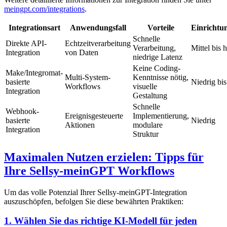
meingpt.com/integrations
.
Integrationsart
Anwendungsfall
Vorteile
Einrichtu
Schnelle
Direkte API-
Echtzeitverarbeitung
Verarbeitung,
Mittel bis 
Integration
von Daten
niedrige Latenz
Keine Coding-
Make/Integromat-
Multi-System-
Kenntnisse nötig,
basierte
Niedrig bis
Workflows
visuelle
Integration
Gestaltung
Schnelle
Webhook-
Ereignisgesteuerte
Implementierung,
basierte
Niedrig
Aktionen
modulare
Integration
Struktur
Maximalen Nutzen erzielen: Tipps für
Ihre Sellsy-meinGPT Workflows
Um das volle Potenzial Ihrer Sellsy-meinGPT-Integration
auszuschöpfen, befolgen Sie diese bewährten Praktiken:
1. Wählen Sie das richtige KI-Modell für jeden