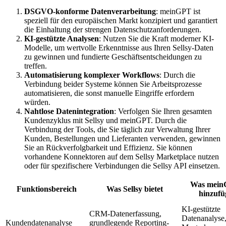
DSGVO-konforme Datenverarbeitung
: meinGPT ist
speziell für den europäischen Markt konzipiert und garantiert
die Einhaltung der strengen Datenschutzanforderungen.
KI-gestützte Analysen
: Nutzen Sie die Kraft moderner KI-
Modelle, um wertvolle Erkenntnisse aus Ihren Sellsy-Daten
zu gewinnen und fundierte Geschäftsentscheidungen zu
treffen.
Automatisierung komplexer Workflows
: Durch die
Verbindung beider Systeme können Sie Arbeitsprozesse
automatisieren, die sonst manuelle Eingriffe erfordern
würden.
Nahtlose Datenintegration
: Verfolgen Sie Ihren gesamten
Kundenzyklus mit Sellsy und meinGPT. Durch die
Verbindung der Tools, die Sie täglich zur Verwaltung Ihrer
Kunden, Bestellungen und Lieferanten verwenden, gewinnen
Sie an Rückverfolgbarkeit und Effizienz. Sie können
vorhandene Konnektoren auf dem Sellsy Marketplace nutzen
oder für spezifischere Verbindungen die Sellsy API einsetzen.
Was mei
Funktionsbereich
Was Sellsy bietet
hinzufü
KI-gestützte
CRM-Datenerfassung,
Datenanalyse
Kundendatenanalyse
grundlegende Reporting-