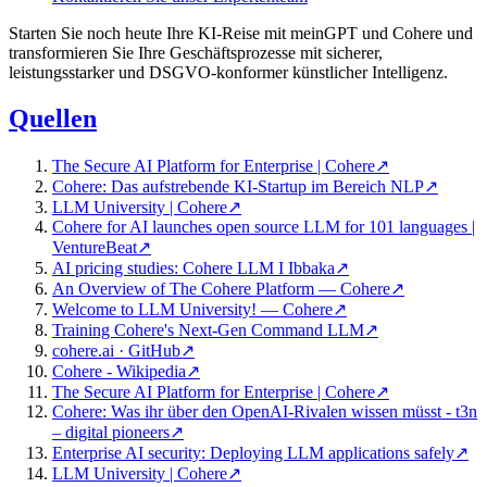
Starten Sie noch heute Ihre KI-Reise mit meinGPT und Cohere und
transformieren Sie Ihre Geschäftsprozesse mit sicherer,
leistungsstarker und DSGVO-konformer künstlicher Intelligenz.
Quellen
The Secure AI Platform for Enterprise | Cohere
↗
Cohere: Das aufstrebende KI-Startup im Bereich NLP
↗
LLM University | Cohere
↗
Cohere for AI launches open source LLM for 101 languages |
VentureBeat
↗
AI pricing studies: Cohere LLM I Ibbaka
↗
An Overview of The Cohere Platform — Cohere
↗
Welcome to LLM University! — Cohere
↗
Training Cohere's Next-Gen Command LLM
↗
cohere.ai · GitHub
↗
Cohere - Wikipedia
↗
The Secure AI Platform for Enterprise | Cohere
↗
Cohere: Was ihr über den OpenAI-Rivalen wissen müsst - t3n
– digital pioneers
↗
Enterprise AI security: Deploying LLM applications safely
↗
LLM University | Cohere
↗