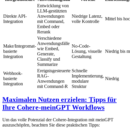
Entwicklung von
LLM-gestützten
Direkte API-
Anwendungen
Niedrige Latenz,
Mittel bis ho
Integration
mit Command,
volle Kontrolle
Embed oder
Rerank
Verschiedene
Anwendungsfälle
Make/Integromat-
No-Code-
wie Embed,
basierte
Lösung, visuelle
Niedrig bis mi
Generate,
Integration
Gestaltung
Classify und
Summarize
Ereignisgesteuerte
Schnelle
Webhook-
RAG-
Implementierung,
basierte
Niedrig
Anwendungen
modulare
Integration
mit Command-R
Struktur
Maximalen Nutzen erzielen: Tipps für
Ihre Cohere-meinGPT Workflows
Um das volle Potenzial der Cohere-Integration mit meinGPT
auszuschöpfen, beachten Sie diese praktischen Tipps: