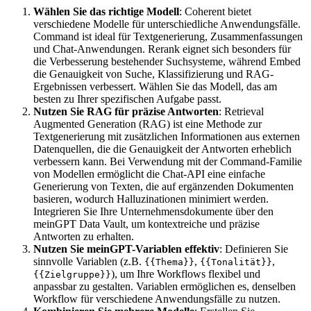
Wählen Sie das richtige Modell
: Coherent bietet
verschiedene Modelle für unterschiedliche Anwendungsfälle.
Command ist ideal für Textgenerierung, Zusammenfassungen
und Chat-Anwendungen. Rerank eignet sich besonders für
die Verbesserung bestehender Suchsysteme, während Embed
die Genauigkeit von Suche, Klassifizierung und RAG-
Ergebnissen verbessert. Wählen Sie das Modell, das am
besten zu Ihrer spezifischen Aufgabe passt.
Nutzen Sie RAG für präzise Antworten
: Retrieval
Augmented Generation (RAG) ist eine Methode zur
Textgenerierung mit zusätzlichen Informationen aus externen
Datenquellen, die die Genauigkeit der Antworten erheblich
verbessern kann. Bei Verwendung mit der Command-Familie
von Modellen ermöglicht die Chat-API eine einfache
Generierung von Texten, die auf ergänzenden Dokumenten
basieren, wodurch Halluzinationen minimiert werden.
Integrieren Sie Ihre Unternehmensdokumente über den
meinGPT Data Vault, um kontextreiche und präzise
Antworten zu erhalten.
Nutzen Sie meinGPT-Variablen effektiv
: Definieren Sie
sinnvolle Variablen (z.B.
,
,
{{Thema}}
{{Tonalität}}
), um Ihre Workflows flexibel und
{{Zielgruppe}}
anpassbar zu gestalten. Variablen ermöglichen es, denselben
Workflow für verschiedene Anwendungsfälle zu nutzen.