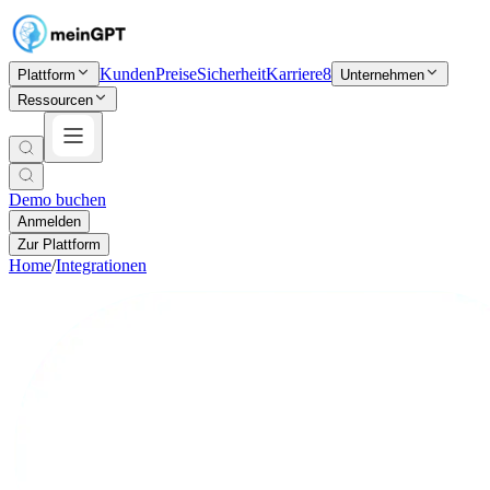
Kunden
Preise
Sicherheit
Karriere
8
Plattform
Unternehmen
Ressourcen
Demo buchen
Anmelden
Zur Plattform
Home
/
Integrationen