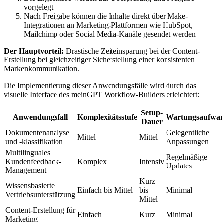
vorgelegt
Nach Freigabe können die Inhalte direkt über Make-
Integrationen an Marketing-Plattformen wie HubSpot,
Mailchimp oder Social Media-Kanäle gesendet werden
Der Hauptvorteil:
Drastische Zeiteinsparung bei der Content-
Erstellung bei gleichzeitiger Sicherstellung einer konsistenten
Markenkommunikation.
Die Implementierung dieser Anwendungsfälle wird durch das
visuelle Interface des meinGPT Workflow-Builders erleichtert:
Setup-
Anwendungsfall
Komplexitätsstufe
Wartungsaufwa
Dauer
Dokumentenanalyse
Gelegentliche
Mittel
Mittel
und -klassifikation
Anpassungen
Multilinguales
Regelmäßige
Kundenfeedback-
Komplex
Intensiv
Updates
Management
Kurz
Wissensbasierte
Einfach bis Mittel
bis
Minimal
Vertriebsunterstützung
Mittel
Content-Erstellung für
Einfach
Kurz
Minimal
Marketing