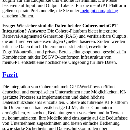
Zugriff auf alle Endpunkte und erhöhte Ratenlimits. Die Preise
basieren auf Input- und Output-Tokens. Für die meinGPT-Plattform
gelten separate Preismodelle, die Sie unter
meingpt.com/pricing
einsehen können.
Frage: Wie sicher sind die Daten bei der Cohere-meinGPT
Integration?
Antwort:
Die Cohere-Plattform bietet integrierte
Retrieval-Augmented Generation (RAG) und verifizierbare Outputs,
die auf Ihren vertrauenswürdigen Quellen basieren. Zudem werden
kritische Daten durch Unternehmenssicherheit, erweiterte
Zugriffskontrollen und private Bereitstellungsoptionen geschützt. In
Kombination mit der DSGVO-konformen Infrastruktur von
meinGPT entsteht eine hochsichere Umgebung für Ihre Daten.
Fazit
Die Integration von Cohere mit meinGPT-Workflows eröffnet
deutschen und europäischen Unternehmen neue Möglichkeiten, KI-
gestützte Prozesse zu implementieren und dabei höchste
Datenschutzstandards einzuhalten. Cohere als führende KI-Plattform
für Unternehmen baut erstklassige LLMs, die es Computern
ermöglichen, zu suchen, Bedeutungen zu verstehen und in Texten
zu kommunizieren. Ihre Modelle sind einzigartig auf die Bedürfnisse
von Unternehmen zugeschnitten und bieten einfache Bedienung
sowie starke Sicherheits- und Datenschutzkontrollen über