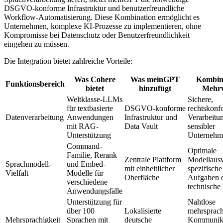
DSGVO-konforme Infrastruktur und benutzerfreundliche
Workflow-Automatisierung. Diese Kombination ermöglicht es
Unternehmen, komplexe KI-Prozesse zu implementieren, ohne
Kompromisse bei Datenschutz oder Benutzerfreundlichkeit
eingehen zu müssen.
Die Integration bietet zahlreiche Vorteile:
Was Cohere
Was meinGPT
Kombini
Funktionsbereich
bietet
hinzufügt
Mehr
Weltklasse-LLMs
Sichere,
für textbasierte
DSGVO-konforme
rechtskonf
Datenverarbeitung
Anwendungen
Infrastruktur und
Verarbeitu
mit RAG-
Data Vault
sensibler
Unterstützung
Unternehm
Command-
Optimale
Familie, Rerank
Zentrale Plattform
Modellausw
Sprachmodell-
und Embed-
mit einheitlicher
spezifische
Vielfalt
Modelle für
Oberfläche
Aufgaben 
verschiedene
technische
Anwendungsfälle
Unterstützung für
Nahtlose
über 100
Lokalisierte
mehrsprach
Mehrsprachigkeit
Sprachen mit
deutsche
Kommunika