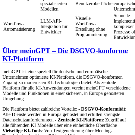
spezialisierten
Benutzeroberfläche
europäisch
Modellen
Unternehm
Schnelle
Visuelle
LLM-API-
Implement
Workflow-
Workflow-
Integration für
komplexer
Automatisierung
Erstellung ohne
Entwickler
Prozesse o
Programmierung
Entwicklu
Über meinGPT – Die DSGVO-konforme
KI-Plattform
meinGPT ist eine speziell für deutsche und europäische
Unternehmen optimierte KI-Plattform, die DSGVO-konformen
Zugang zu modernsten KI-Technologien bietet. Als zentrale
Plattform für alle KI-Anwendungen vereint meinGPT verschiedene
Modelle und Funktionen in einer sicheren, in Europa gehosteten
Umgebung.
Die Plattform bietet zahlreiche Vorteile: -
DSGVO-Konformität
:
Alle Dienste werden in Europa gehostet und erfüllen strengste
Datenschutzanforderungen -
Zentrale KI-Plattform
: Zugriff auf
alle führenden KI-Modelle über eine einheitliche Oberfläche -
Vielseitige KI-Tools
: Von Textgenerierung über Meeting-