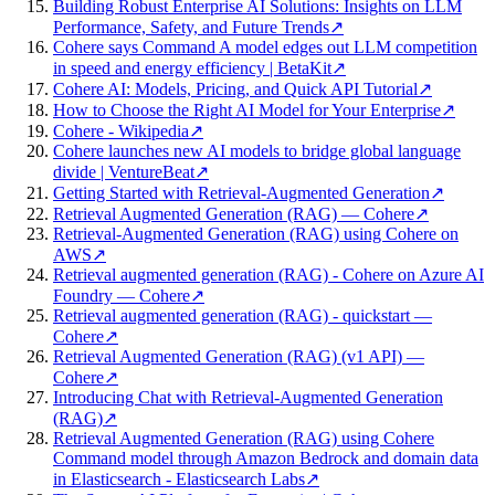
Building Robust Enterprise AI Solutions: Insights on LLM
Performance, Safety, and Future Trends
↗
Cohere says Command A model edges out LLM competition
in speed and energy efficiency | BetaKit
↗
Cohere AI: Models, Pricing, and Quick API Tutorial
↗
How to Choose the Right AI Model for Your Enterprise
↗
Cohere - Wikipedia
↗
Cohere launches new AI models to bridge global language
divide | VentureBeat
↗
Getting Started with Retrieval-Augmented Generation
↗
Retrieval Augmented Generation (RAG) — Cohere
↗
Retrieval-Augmented Generation (RAG) using Cohere on
AWS
↗
Retrieval augmented generation (RAG) - Cohere on Azure AI
Foundry — Cohere
↗
Retrieval augmented generation (RAG) - quickstart —
Cohere
↗
Retrieval Augmented Generation (RAG) (v1 API) —
Cohere
↗
Introducing Chat with Retrieval-Augmented Generation
(RAG)
↗
Retrieval Augmented Generation (RAG) using Cohere
Command model through Amazon Bedrock and domain data
in Elasticsearch - Elasticsearch Labs
↗