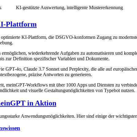
s
KI-gestützte Auswertung, intelligente Mustererkennung
-Plattform
en optimierte KI-Plattform, die DSGVO-konformen Zugang zu modernsten
gebung.
 ermöglichen, wiederkehrende Aufgaben zu automatisieren und komplexe
s zur Definition spezifischer Variablen und Dokumente.
 GPT-4o, Claude 3.7 Sonnet und Perplexity, die alle auf europäischen
textbezogene, präzise Antworten zu generieren.
keit, meinGPT-Workflows mit über 1000 Apps und Diensten zu verbinde
undlichkeit und visuelle Gestaltungsmöglichkeiten von Typebot nutzen.
meinGPT in Aktion
gsstarke Anwendungsmöglichkeiten. Hier sind einige der wichtigsten Sz
nswissen