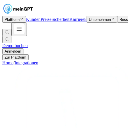
Kunden
Preise
Sicherheit
Karriere
8
Plattform
Unternehmen
Ress
Demo buchen
Anmelden
Zur Plattform
Home
/
Integrationen