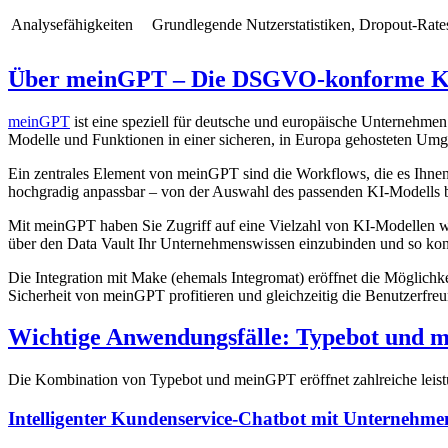
Analysefähigkeiten
Grundlegende Nutzerstatistiken, Dropout-Rate
Über meinGPT – Die DSGVO-konforme KI
meinGPT
ist eine speziell für deutsche und europäische Unternehm
Modelle und Funktionen in einer sicheren, in Europa gehosteten Um
Ein zentrales Element von meinGPT sind die Workflows, die es Ihnen
hochgradig anpassbar – von der Auswahl des passenden KI-Modells bi
Mit meinGPT haben Sie Zugriff auf eine Vielzahl von KI-Modellen wie
über den Data Vault Ihr Unternehmenswissen einzubinden und so kon
Die Integration mit Make (ehemals Integromat) eröffnet die Möglich
Sicherheit von meinGPT profitieren und gleichzeitig die Benutzerfre
Wichtige Anwendungsfälle: Typebot und 
Die Kombination von Typebot und meinGPT eröffnet zahlreiche leistun
Intelligenter Kundenservice-Chatbot mit Unternehme