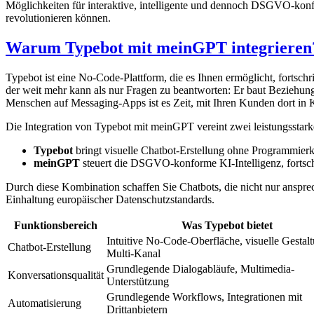
Möglichkeiten für interaktive, intelligente und dennoch DSGVO-konf
revolutionieren können.
Warum Typebot mit meinGPT integrieren
Typebot ist eine No-Code-Plattform, die es Ihnen ermöglicht, fortschr
der weit mehr kann als nur Fragen zu beantworten: Er baut Beziehunge
Menschen auf Messaging-Apps ist es Zeit, mit Ihren Kunden dort in Ko
Die Integration von Typebot mit meinGPT vereint zwei leistungsstark
Typebot
bringt visuelle Chatbot-Erstellung ohne Programmierk
meinGPT
steuert die DSGVO-konforme KI-Intelligenz, fortsch
Durch diese Kombination schaffen Sie Chatbots, die nicht nur ansprec
Einhaltung europäischer Datenschutzstandards.
Funktionsbereich
Was Typebot bietet
Intuitive No-Code-Oberfläche, visuelle Gestal
Chatbot-Erstellung
Multi-Kanal
Grundlegende Dialogabläufe, Multimedia-
Konversationsqualität
Unterstützung
Grundlegende Workflows, Integrationen mit
Automatisierung
Drittanbietern