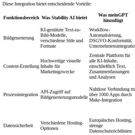
Diese Integration bietet entscheidende Vorteile:
Was meinGPT
Funktionsbereich
Was Stability AI bietet
hinzufügt
KI-gestützte Text-zu-
Workflow-
Bild-Modelle,
Automatisierung,
Bildgenerierung
verschiedene Stile und
DSGVO-Konformität,
Formate
Unternehmensintegrati
Zentrale Plattform für
Hochwertige visuelle
alle KI-Inhalte,
Content-Erstellung
Inhalte für
einschließlich Text,
Marketingzwecke
Zusammenfassungen
und Analysen
Nahtlose Verbindung mi
API-Zugriff auf
Prozessintegration
über 1000 Apps durch
Bildgenerierungsmodelle
Make-Integration
Europäisches Hosting,
Verschiedene Hosting-
Datensicherheit
strenge
Optionen
Datenschutzrichtlinien