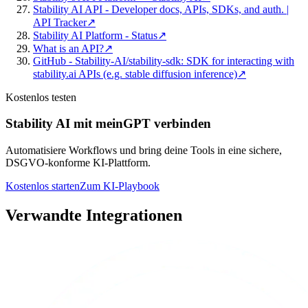
Stability AI API - Developer docs, APIs, SDKs, and auth. |
API Tracker
↗
Stability AI Platform - Status
↗
What is an API?
↗
GitHub - Stability-AI/stability-sdk: SDK for interacting with
stability.ai APIs (e.g. stable diffusion inference)
↗
Kostenlos testen
Stability AI mit meinGPT verbinden
Automatisiere Workflows und bring deine Tools in eine sichere,
DSGVO-konforme KI-Plattform.
Kostenlos starten
Zum KI-Playbook
Verwandte Integrationen