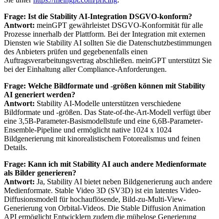
Frage: Ist die Stability AI-Integration DSGVO-konform?
Antwort:
meinGPT gewährleistet DSGVO-Konformität für alle
Prozesse innerhalb der Plattform. Bei der Integration mit externen
Diensten wie Stability AI sollten Sie die Datenschutzbestimmungen
des Anbieters prüfen und gegebenenfalls einen
Auftragsverarbeitungsvertrag abschließen. meinGPT unterstützt Sie
bei der Einhaltung aller Compliance-Anforderungen.
Frage: Welche Bildformate und -größen können mit Stability
AI generiert werden?
Antwort:
Stability AI-Modelle unterstützen verschiedene
Bildformate und -größen. Das State-of-the-Art-Modell verfügt über
eine 3,5B-Parameter-Basismodellstufe und eine 6,6B-Parameter-
Ensemble-Pipeline und ermöglicht native 1024 x 1024
Bildgenerierung mit kinorealistischem Fotorealismus und feinen
Details.
Frage: Kann ich mit Stability AI auch andere Medienformate
als Bilder generieren?
Antwort:
Ja, Stability AI bietet neben Bildgenerierung auch andere
Medienformate. Stable Video 3D (SV3D) ist ein latentes Video-
Diffusionsmodell für hochauflösende, Bild-zu-Multi-View-
Generierung von Orbital-Videos. Die Stable Diffusion Animation
API ermöglicht Entwicklern zudem die mühelose Generierung