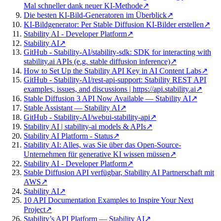
Mal schneller dank neuer KI-Methode
↗
Die besten KI-Bild-Generatoren im Überblick
↗
KI-Bildgenerator: Per Stable Diffusion KI-Bilder erstellen
↗
Stability AI - Developer Platform
↗
Stability AI
↗
GitHub - Stability-AI/stability-sdk: SDK for interacting with
stability.ai APIs (e.g. stable diffusion inference)
↗
How to Set Up the Stability API Key in AI Content Labs
↗
GitHub - Stability-AI/rest-api-support: Stability REST API
examples, issues, and discussions | https://api.stability.ai
↗
Stable Diffusion 3 API Now Available — Stability AI
↗
Stable Assistant — Stability AI
↗
GitHub - Stability-AI/webui-stability-api
↗
Stability AI | stability-ai models & APIs
↗
Stability AI Platform - Status
↗
Stability AI: Alles, was Sie über das Open-Source-
Unternehmen für generative KI wissen müssen
↗
Stability AI - Developer Platform
↗
Stable Diffusion API verfügbar, Stability AI Partnerschaft mit
AWS
↗
Stability AI
↗
10 API Documentation Examples to Inspire Your Next
Project
↗
Stability’s API Platform — Stability AI
↗