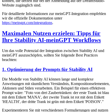
können, die derzeit nur bei der Anmeldung auf der DreamStudio-
Website zugänglich sind.
Für detaillierte Informationen zur meinGPT-Integration empfehlen
wir die offizielle Dokumentation unter
https://meingpt.com/integrations
.
Maximalen Nutzen erzielen: Tipps für
Ihre Stability AI-meinGPT Workflows
Um das volle Potenzial der Integration zwischen Stability AI und
meinGPT auszuschöpfen, sollten Sie folgende Best Practices
beachten:
1. Optimierung der Prompts für Stability AI
Die Modelle von Stability AI können lange und komplexe
Anweisungen mit räumlichem Verständnis, Kompositionselementen,
Aktionen und Stilen verarbeiten. Ein Beispiel für einen effektiven
Prompt wäre: "Foto von drei Zaubertränken: der erste Trank ist blau
mit dem Etikett 'MANA', der zweite Trank ist rot mit dem Etikett
'HEALTH', der dritte Trank ist grün mit dem Etikett 'POISON'."
Experimentieren Sie mit verschiedenen Formulierungen und nutzen