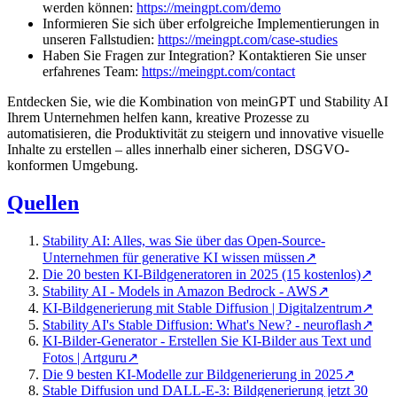
werden können:
https://meingpt.com/demo
Informieren Sie sich über erfolgreiche Implementierungen in
unseren Fallstudien:
https://meingpt.com/case-studies
Haben Sie Fragen zur Integration? Kontaktieren Sie unser
erfahrenes Team:
https://meingpt.com/contact
Entdecken Sie, wie die Kombination von meinGPT und Stability AI
Ihrem Unternehmen helfen kann, kreative Prozesse zu
automatisieren, die Produktivität zu steigern und innovative visuelle
Inhalte zu erstellen – alles innerhalb einer sicheren, DSGVO-
konformen Umgebung.
Quellen
Stability AI: Alles, was Sie über das Open-Source-
Unternehmen für generative KI wissen müssen
↗
Die 20 besten KI-Bildgeneratoren in 2025 (15 kostenlos)
↗
Stability AI - Models in Amazon Bedrock - AWS
↗
KI-Bildgenerierung mit Stable Diffusion | Digitalzentrum
↗
Stability AI's Stable Diffusion: What's New? - neuroflash
↗
KI-Bilder-Generator - Erstellen Sie KI-Bilder aus Text und
Fotos | Artguru
↗
Die 9 besten KI-Modelle zur Bildgenerierung in 2025
↗
Stable Diffusion und DALL-E-3: Bildgenerierung jetzt 30