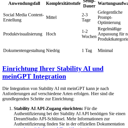
Setup-
Anwendungsfall
Komplexitätsstufe
Wartungsaufw
Dauer
Gelegentliche
Social Media Content-
2-3
Mittel
Prompt-
Erstellung
Tage
Optimierung
Regelmäßige
1-2
Produktvisualisierung
Hoch
Anpassung für n
Wochen
Produktkategori
Dokumentengestaltung
Niedrig
1 Tag
Minimal
Einrichtung Ihrer Stability AI und
meinGPT Integration
Die Integration von Stability AI mit meinGPT kann je nach
Anforderungen auf verschiedene Arten erfolgen. Hier sind die
grundlegenden Schritte zur Einrichtung:
Stability AI API-Zugang einrichten:
Für die
Authentifizierung bei der Stability AI API benötigen Sie einen
DreamStudio API-Schlüssel. Mehr Informationen zur
Authentifizierung finden Sie in der offiziellen Dokumentation