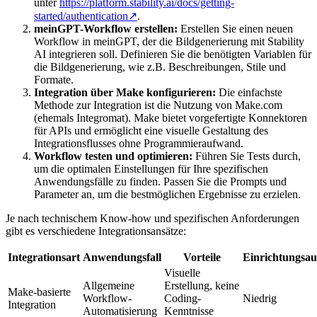
unter
https://platform.stability.ai/docs/getting-
started/authentication
↗
.
meinGPT-Workflow erstellen:
Erstellen Sie einen neuen
Workflow in meinGPT, der die Bildgenerierung mit Stability
AI integrieren soll. Definieren Sie die benötigten Variablen für
die Bildgenerierung, wie z.B. Beschreibungen, Stile und
Formate.
Integration über Make konfigurieren:
Die einfachste
Methode zur Integration ist die Nutzung von Make.com
(ehemals Integromat). Make bietet vorgefertigte Konnektoren
für APIs und ermöglicht eine visuelle Gestaltung des
Integrationsflusses ohne Programmieraufwand.
Workflow testen und optimieren:
Führen Sie Tests durch,
um die optimalen Einstellungen für Ihre spezifischen
Anwendungsfälle zu finden. Passen Sie die Prompts und
Parameter an, um die bestmöglichen Ergebnisse zu erzielen.
Je nach technischem Know-how und spezifischen Anforderungen
gibt es verschiedene Integrationsansätze:
Integrationsart
Anwendungsfall
Vorteile
Einrichtungsa
Visuelle
Allgemeine
Erstellung, keine
Make-basierte
Workflow-
Coding-
Niedrig
Integration
Automatisierung
Kenntnisse