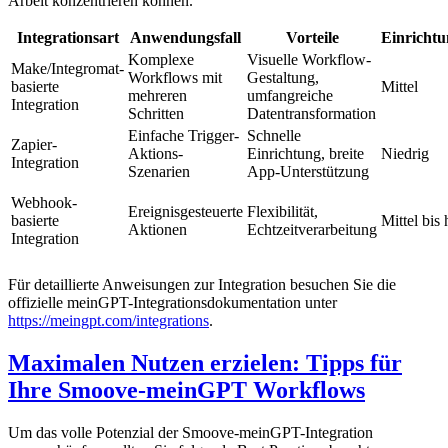
Arbeit konzentrieren können.
Integrationsart
Anwendungsfall
Vorteile
Einricht
Komplexe
Visuelle Workflow-
Make/Integromat-
Workflows mit
Gestaltung,
basierte
Mittel
mehreren
umfangreiche
Integration
Schritten
Datentransformation
Einfache Trigger-
Schnelle
Zapier-
Aktions-
Einrichtung, breite
Niedrig
Integration
Szenarien
App-Unterstützung
Webhook-
Ereignisgesteuerte
Flexibilität,
basierte
Mittel bis
Aktionen
Echtzeitverarbeitung
Integration
Für detaillierte Anweisungen zur Integration besuchen Sie die
offizielle meinGPT-Integrationsdokumentation unter
https://meingpt.com/integrations
.
Maximalen Nutzen erzielen: Tipps für
Ihre Smoove-meinGPT Workflows
Um das volle Potenzial der Smoove-meinGPT-Integration