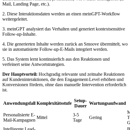
Mail, Landing Page, etc.).
2. Diese Interaktionsdaten werden an einen meinGPT-Workflow
weitergeleitet.
3. meinGPT analysiert das Verhalten und generiert kontextsensitive
Follow-up-Inhalte.
4. Die generierten Inhalte werden zurück an Smoove übermittelt, wo
sie in automatisierte Follow-up-E-Mails integriert werden.
5. Das System lernt kontinuierlich aus den Reaktionen und
verfeinert seine Antwortstrategien.
Der Hauptvorteil:
Hochgradig relevante und zeitnahe Reaktionen
auf Kundeninteraktionen, die den Engagement-Level erhöhen und
Konversionen fördern, ohne dass manuelle Intervention erforderlich
ist.
Setup-
Anwendungsfall
Komplexitätsstufe
Wartungsaufwand
Dauer
M
Personalisierte E-
3-5
Mittel
Gering
T
Mail-Kampagnen
Tage
G
Intelligente Lead-
B