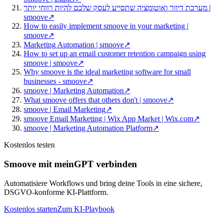
מערכת דיוור ואוטומציה שתסייע לעסק שלכם להיות רווחי יותר |
smoove
↗
How to easily implement smoove in your marketing |
smoove
↗
Marketing Automation | smoove
↗
How to set up an email customer retention campaign using
smoove | smoove
↗
Why smoove is the ideal marketing software for small
businesses - smoove
↗
smoove | Marketing Automation
↗
What smoove offers that others don't | smoove
↗
smoove | Email Marketing
↗
smoove Email Marketing | Wix App Market | Wix.com
↗
smoove | Marketing Automation Platform
↗
Kostenlos testen
Smoove mit meinGPT verbinden
Automatisiere Workflows und bring deine Tools in eine sichere,
DSGVO-konforme KI-Plattform.
Kostenlos starten
Zum KI-Playbook