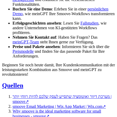
Funktionalitäten.
Buchen Sie eine Demo
: Erleben Sie in einer
persönlichen
Demo
, wie meinGPT Ihre Smoove-Workflows transformieren
kann.
Erfolgsgeschichten ansehen
: Lesen Sie
Fallstudien
, wie
andere Unternehmen von KI-gestützten Workflows
profitieren.
Nehmen Sie Kontakt auf
: Haben Sie Fragen? Das
meinGPT-Team
steht Ihnen gerne zur Verfügung.
Preise und Pakete ansehen
: Informieren Sie sich über die
Preismodelle
und finden Sie das passende Paket für Ihre
Anforderungen.
Beginnen Sie noch heute damit, Ihre Kundenkommunikation mit der
leistungsstarken Kombination aus Smoove und meinGPT zu
revolutionieren!
Quellen
מערכת דיוור ואוטומציה שתסייע לעסק שלכם להיות רווחי יותר |
smoove
↗
smoove Email Marketing | Wix App Market | Wix.com
↗
Why smoove is the ideal marketing software for small
businesses - smoove
↗