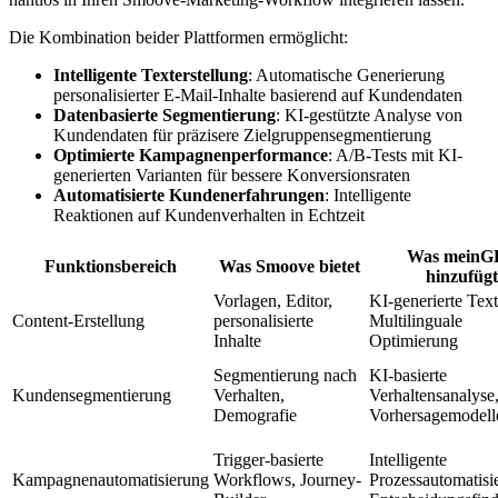
Die Kombination beider Plattformen ermöglicht:
Intelligente Texterstellung
: Automatische Generierung
personalisierter E-Mail-Inhalte basierend auf Kundendaten
Datenbasierte Segmentierung
: KI-gestützte Analyse von
Kundendaten für präzisere Zielgruppensegmentierung
Optimierte Kampagnenperformance
: A/B-Tests mit KI-
generierten Varianten für bessere Konversionsraten
Automatisierte Kundenerfahrungen
: Intelligente
Reaktionen auf Kundenverhalten in Echtzeit
Was meinG
Funktionsbereich
Was Smoove bietet
hinzufügt
Vorlagen, Editor,
KI-generierte Text
Content-Erstellung
personalisierte
Multilinguale
Inhalte
Optimierung
Segmentierung nach
KI-basierte
Kundensegmentierung
Verhalten,
Verhaltensanalyse
Demografie
Vorhersagemodell
Trigger-basierte
Intelligente
Kampagnenautomatisierung
Workflows, Journey-
Prozessautomatisi