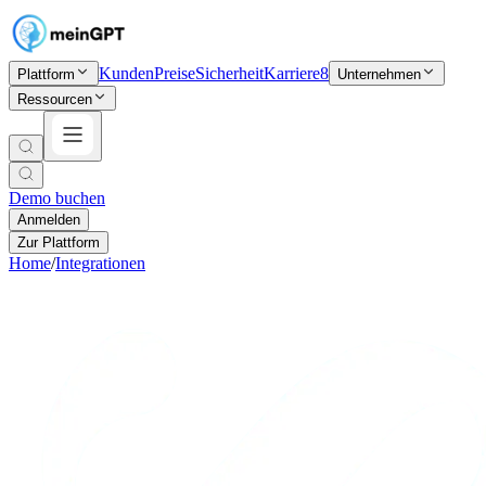
Kunden
Preise
Sicherheit
Karriere
8
Plattform
Unternehmen
Ressourcen
Demo buchen
Anmelden
Zur Plattform
Home
/
Integrationen