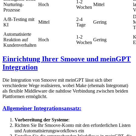
1-2
Nurturing-
Hoch
Mittel
l
Wochen
Prozesse
V
D
A/B-Testing mit
2-4
Mittel
Gering
M
KI
Tage
T
Automatisierte
1-2
K
Reaktion auf
Hoch
Gering
Wochen
E
Kundenverhalten
Einrichtung Ihrer Smoove und meinGPT
Integration
Die Integration von Smoove mit meinGPT lässt sich über
verschiedene Wege realisieren, wobei Make (ehemals Integromat)
als flexible Middleware die nahtlose Verbindung zwischen beiden
Plattformen ermöglicht.
Allgemeiner Integrationsansatz:
Vorbereitung der Systeme
:
Richten Sie Ihr Smoove-Konto mit den erforderlichen Listen
und Automatisierungsworkflows ein