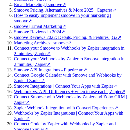
Email Marketing | smoove
↗
Smoove Pricing, Alternatives & More 2025 | Capterra
↗
How to easily implement smoove in your marketing |
smoove
↗
smoove | Email Marketing
↗
Smoove Reviews in 2024
↗
smoove Reviews 2022: Details, Pricing, & Features | G2
↗
Marketing Archives | smoove
↗
Connect your Smoove to Webhooks by Zapier integration in
2 minutes | Zapier
↗
Connect your Webhooks by Zapier to Smoove integration in
2 minutes | Zapier
↗
Smoove API Integrations - Pipedream
↗
Connect Google Calendar with Smoove and Webhooks by
Zapier | Zapier
↗
Smoove Integrations | Connect Your Apps with Zapier
↗
Webhook vs. API: Differences + when to use each | Zapier
↗
Connect Smoove with Webhooks by Zapier and Zoho CRM |
Zapier
↗
Zapier Webhook Integration with Convert Experiences
↗
Webhooks by Zapier Integrations | Connect Your Apps with
Zapier
↗
Connect Code by Zapier with Webhooks by Zapier and
Smoove | Zapier
↗