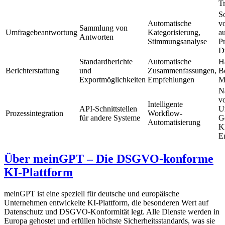
T
S
Automatische
v
Sammlung von
Umfragebeantwortung
Kategorisierung,
a
Antworten
Stimmungsanalyse
Pr
Dr
Standardberichte
Automatische
H
Berichterstattung
und
Zusammenfassungen,
B
Exportmöglichkeiten
Empfehlungen
M
N
v
Intelligente
API-Schnittstellen
U
Prozessintegration
Workflow-
für andere Systeme
G
Automatisierung
KI
E
Über meinGPT – Die DSGVO-konforme
KI-Plattform
meinGPT ist eine speziell für deutsche und europäische
Unternehmen entwickelte KI-Plattform, die besonderen Wert auf
Datenschutz und DSGVO-Konformität legt. Alle Dienste werden in
Europa gehostet und erfüllen höchste Sicherheitsstandards, was sie