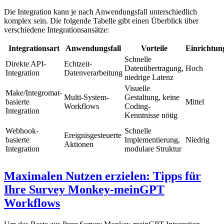
Die Integration kann je nach Anwendungsfall unterschiedlich
komplex sein. Die folgende Tabelle gibt einen Überblick über
verschiedene Integrationsansätze:
Integrationsart
Anwendungsfall
Vorteile
Einrichtu
Schnelle
Direkte API-
Echtzeit-
Datenübertragung,
Hoch
Integration
Datenverarbeitung
niedrige Latenz
Visuelle
Make/Integromat-
Multi-System-
Gestaltung, keine
basierte
Mittel
Workflows
Coding-
Integration
Kenntnisse nötig
Webhook-
Schnelle
Ereignisgesteuerte
basierte
Implementierung,
Niedrig
Aktionen
Integration
modulare Struktur
Maximalen Nutzen erzielen: Tipps für
Ihre Survey Monkey-meinGPT
Workflows