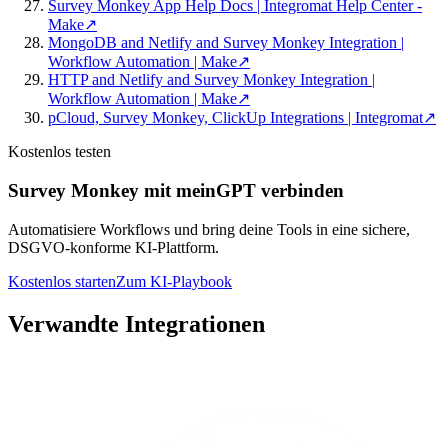
Survey Monkey App Help Docs | Integromat Help Center -
Make
↗
MongoDB and Netlify and Survey Monkey Integration |
Workflow Automation | Make
↗
HTTP and Netlify and Survey Monkey Integration |
Workflow Automation | Make
↗
pCloud, Survey Monkey, ClickUp Integrations | Integromat
↗
Kostenlos testen
Survey Monkey mit meinGPT verbinden
Automatisiere Workflows und bring deine Tools in eine sichere,
DSGVO-konforme KI-Plattform.
Kostenlos starten
Zum KI-Playbook
Verwandte Integrationen