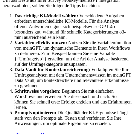
Um das Beste aus Ihrer Survey Monkey-meinGPT Integration
herauszuholen, sollten Sie folgende Tipps beachten:
Das richtige KI-Modell wählen:
Verschiedene Aufgaben
erfordern unterschiedliche KI-Modelle. Für die Analyse
offener Antworten eignet sich beispielsweise GPT-4o
besonders gut, während für schnelle Kategorisierungen o3-
mini ausreichend sein kann.
Variablen effektiv nutzen:
Nutzen Sie die Variablenfunktion
von meinGPT, um dynamische Elemente in Ihren Workflows
zu definieren. Zum Beispiel können Sie eine Variable
{{Umfragetyp}} erstellen, um die Art der Analyse basierend
auf der Umfragekategorie anzupassen.
Data Vault für Kontextanreicherung:
Verknüpfen Sie Ihre
Umfrageanalysen mit dem Unternehmenswissen im meinGPT
Data Vault, um kontextreichere und relevantere Erkenntnisse
zu gewinnen.
Schrittweise vorgehen:
Beginnen Sie mit einfachen
Workflows und erweitern Sie diese nach und nach. So
können Sie schnell erste Erfolge erzielen und aus Erfahrungen
lernen.
Prompts optimieren:
Die Qualität der KI-Ergebnisse hängt
stark von den Prompts ab. Testen und verfeinern Sie Ihre
Anweisungen, um optimale Ergebnisse zu erzielen.