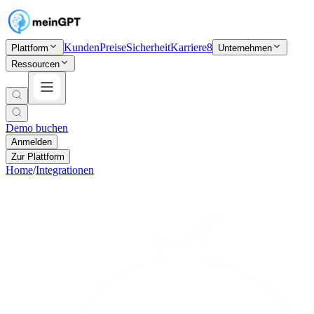
Kunden
Preise
Sicherheit
Karriere
8
Plattform
Unternehmen
Ressourcen
Demo buchen
Anmelden
Zur Plattform
Home
/
Integrationen