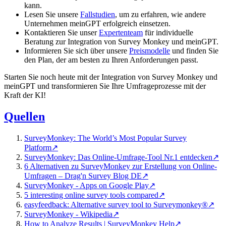
kann.
Lesen Sie unsere
Fallstudien
, um zu erfahren, wie andere
Unternehmen meinGPT erfolgreich einsetzen.
Kontaktieren Sie unser
Expertenteam
für individuelle
Beratung zur Integration von Survey Monkey und meinGPT.
Informieren Sie sich über unsere
Preismodelle
und finden Sie
den Plan, der am besten zu Ihren Anforderungen passt.
Starten Sie noch heute mit der Integration von Survey Monkey und
meinGPT und transformieren Sie Ihre Umfrageprozesse mit der
Kraft der KI!
Quellen
SurveyMonkey: The World’s Most Popular Survey
Platform
↗
SurveyMonkey: Das Online-Umfrage-Tool Nr.1 entdecken
↗
6 Alternativen zu SurveyMonkey zur Erstellung von Online-
Umfragen – Drag'n Survey Blog DE
↗
SurveyMonkey - Apps on Google Play
↗
5 interesting online survey tools compared
↗
easyfeedback: Alternative survey tool to Surveymonkey®
↗
SurveyMonkey - Wikipedia
↗
How to Analyze Results | SurveyMonkey Help
↗