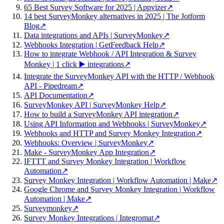
65 Best Survey Software for 2025 | Appvizer
↗
14 best SurveyMonkey alternatives in 2025 | The Jotform
Blog
↗
Data integrations and APIs | SurveyMonkey
↗
Webhooks Integration | GetFeedback Help
↗
How to integrate Webhook / API Integration & Survey
Monkey | 1 click ▶️ integrations
↗
Integrate the SurveyMonkey API with the HTTP / Webhook
API - Pipedream
↗
API Documentation
↗
SurveyMonkey API | SurveyMonkey Help
↗
How to build a SurveyMonkey API integration
↗
Using API Information and Webhooks | SurveyMonkey
↗
Webhooks and HTTP and Survey Monkey Integration
↗
Webhooks: Overview | SurveyMonkey
↗
Make - SurveyMonkey App Integration
↗
IFTTT and Survey Monkey Integration | Workflow
Automation
↗
Survey Monkey Integration | Workflow Automation | Make
↗
Google Chrome and Survey Monkey Integration | Workflow
Automation | Make
↗
Surveymonkey
↗
Survey Monkey Integrations | Integromat
↗