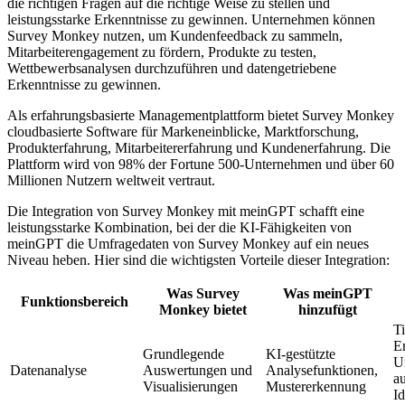
die richtigen Fragen auf die richtige Weise zu stellen und
leistungsstarke Erkenntnisse zu gewinnen. Unternehmen können
Survey Monkey nutzen, um Kundenfeedback zu sammeln,
Mitarbeiterengagement zu fördern, Produkte zu testen,
Wettbewerbsanalysen durchzuführen und datengetriebene
Erkenntnisse zu gewinnen.
Als erfahrungsbasierte Managementplattform bietet Survey Monkey
cloudbasierte Software für Markeneinblicke, Marktforschung,
Produkterfahrung, Mitarbeitererfahrung und Kundenerfahrung. Die
Plattform wird von 98% der Fortune 500-Unternehmen und über 60
Millionen Nutzern weltweit vertraut.
Die Integration von Survey Monkey mit meinGPT schafft eine
leistungsstarke Kombination, bei der die KI-Fähigkeiten von
meinGPT die Umfragedaten von Survey Monkey auf ein neues
Niveau heben. Hier sind die wichtigsten Vorteile dieser Integration:
Was Survey
Was meinGPT
Funktionsbereich
Monkey bietet
hinzufügt
T
E
Grundlegende
KI-gestützte
U
Datenanalyse
Auswertungen und
Analysefunktionen,
a
Visualisierungen
Mustererkennung
Id