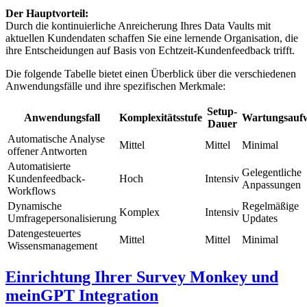
Der Hauptvorteil:
Durch die kontinuierliche Anreicherung Ihres Data Vaults mit
aktuellen Kundendaten schaffen Sie eine lernende Organisation, die
ihre Entscheidungen auf Basis von Echtzeit-Kundenfeedback trifft.
Die folgende Tabelle bietet einen Überblick über die verschiedenen
Anwendungsfälle und ihre spezifischen Merkmale:
Setup-
Anwendungsfall
Komplexitätsstufe
Wartungsauf
Dauer
Automatische Analyse
Mittel
Mittel
Minimal
offener Antworten
Automatisierte
Gelegentliche
Kundenfeedback-
Hoch
Intensiv
Anpassungen
Workflows
Dynamische
Regelmäßige
Komplex
Intensiv
Umfragepersonalisierung
Updates
Datengesteuertes
Mittel
Mittel
Minimal
Wissensmanagement
Einrichtung Ihrer Survey Monkey und
meinGPT Integration