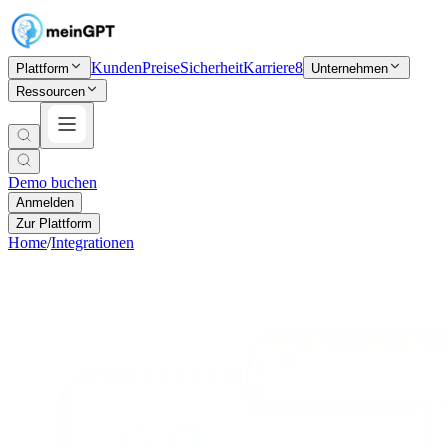
Kunden
Preise
Sicherheit
Karriere
8
Plattform
Unternehmen
Ressourcen
Demo buchen
Anmelden
Zur Plattform
Home
/
Integrationen