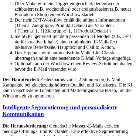
Über Make wird ein Trigger eingerichtet, der entweder
zeitbasiert (z.B. wöchentlich) oder ereignisbasiert (z.B. neues
Produkt im Shop) einen Workflow startet.
Der meinGPT-Workflow erhält die nötigen Informationen
(Thema, Zielgruppe, Produkt-Details) als Variablen:
{{Thema}}, {{Zielgruppe}}, {{ProduktDetails}}.
meinGPT generiert mit dem passenden KI-Modell (z.B. GPT-
4o für kreative Inhalte) einen optimierten E-Mail-Text
inklusive Betreffzeile, Haupttext und Call-to-Action.
Das Ergebnis wird automatisch in MailerLite Classic
übertragen und in eine bestehende E-Mail-Vorlage eingefügt.
Optional kann der Workflow einen Review-Schritt beinhalten,
bevor die E-Mail versendet wird.
Der Hauptvorteil:
Zeitersparnis von 1-2 Stunden pro E-Mail-
Kampagne bei gleichzeitig höherer Qualität und Konsistenz. Die KI
kann verschiedene Tonalitäten und Marketingansätze testen, um die
Wirksamkeit zu optimieren.
Intelligente Segmentierung und personalisierte
Kommunikation
Die Herausforderung:
Generische Massen-E-Mails erzielen
niedrige Öffnungs- und Klickraten. Eine effektive Segmentierung