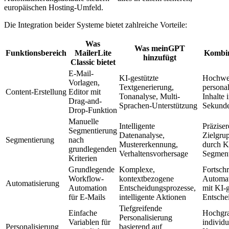
europäischen Hosting-Umfeld.
Die Integration beider Systeme bietet zahlreiche Vorteile:
Was
Was meinGPT
Funktionsbereich
MailerLite
Kombin
hinzufügt
Classic bietet
E-Mail-
KI-gestützte
Hochwer
Vorlagen,
Textgenerierung,
personal
Content-Erstellung
Editor mit
Tonanalyse, Multi-
Inhalte 
Drag-and-
Sprachen-Unterstützung
Sekunde
Drop-Funktion
Manuelle
Intelligente
Präziser
Segmentierung
Datenanalyse,
Zielgru
Segmentierung
nach
Mustererkennung,
durch KI
grundlegenden
Verhaltensvorhersage
Segment
Kriterien
Grundlegende
Komplexe,
Fortschr
Workflow-
kontextbezogene
Automat
Automatisierung
Automation
Entscheidungsprozesse,
mit KI-g
für E-Mails
intelligente Aktionen
Entsche
Tiefgreifende
Einfache
Hochgr
Personalisierung
Variablen für
individu
Personalisierung
basierend auf