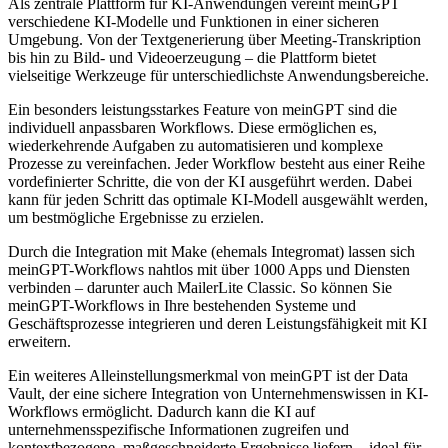
Als zentrale Plattform für KI-Anwendungen vereint meinGPT
verschiedene KI-Modelle und Funktionen in einer sicheren
Umgebung. Von der Textgenerierung über Meeting-Transkription
bis hin zu Bild- und Videoerzeugung – die Plattform bietet
vielseitige Werkzeuge für unterschiedlichste Anwendungsbereiche.
Ein besonders leistungsstarkes Feature von meinGPT sind die
individuell anpassbaren Workflows. Diese ermöglichen es,
wiederkehrende Aufgaben zu automatisieren und komplexe
Prozesse zu vereinfachen. Jeder Workflow besteht aus einer Reihe
vordefinierter Schritte, die von der KI ausgeführt werden. Dabei
kann für jeden Schritt das optimale KI-Modell ausgewählt werden,
um bestmögliche Ergebnisse zu erzielen.
Durch die Integration mit Make (ehemals Integromat) lassen sich
meinGPT-Workflows nahtlos mit über 1000 Apps und Diensten
verbinden – darunter auch MailerLite Classic. So können Sie
meinGPT-Workflows in Ihre bestehenden Systeme und
Geschäftsprozesse integrieren und deren Leistungsfähigkeit mit KI
erweitern.
Ein weiteres Alleinstellungsmerkmal von meinGPT ist der Data
Vault, der eine sichere Integration von Unternehmenswissen in KI-
Workflows ermöglicht. Dadurch kann die KI auf
unternehmensspezifische Informationen zugreifen und
kontextbezogene, maßgeschneiderte Ergebnisse liefern – ideal für