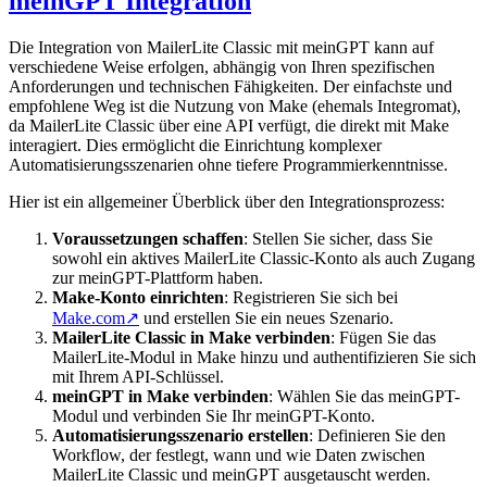
meinGPT Integration
Die Integration von MailerLite Classic mit meinGPT kann auf
verschiedene Weise erfolgen, abhängig von Ihren spezifischen
Anforderungen und technischen Fähigkeiten. Der einfachste und
empfohlene Weg ist die Nutzung von Make (ehemals Integromat),
da MailerLite Classic über eine API verfügt, die direkt mit Make
interagiert. Dies ermöglicht die Einrichtung komplexer
Automatisierungsszenarien ohne tiefere Programmierkenntnisse.
Hier ist ein allgemeiner Überblick über den Integrationsprozess:
Voraussetzungen schaffen
: Stellen Sie sicher, dass Sie
sowohl ein aktives MailerLite Classic-Konto als auch Zugang
zur meinGPT-Plattform haben.
Make-Konto einrichten
: Registrieren Sie sich bei
Make.com
↗
und erstellen Sie ein neues Szenario.
MailerLite Classic in Make verbinden
: Fügen Sie das
MailerLite-Modul in Make hinzu und authentifizieren Sie sich
mit Ihrem API-Schlüssel.
meinGPT in Make verbinden
: Wählen Sie das meinGPT-
Modul und verbinden Sie Ihr meinGPT-Konto.
Automatisierungsszenario erstellen
: Definieren Sie den
Workflow, der festlegt, wann und wie Daten zwischen
MailerLite Classic und meinGPT ausgetauscht werden.