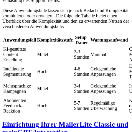
Entlastung des Support-Teams.
Diese Anwendungsfälle lassen sich je nach Bedarf und Komplexität
kombinieren oder erweitern. Die folgende Tabelle bietet einen
Überblick über die Komplexität und den zu erwartenden Nutzen der
verschiedenen Anwendungsfälle:
Setup-
Anwendungsfall
Komplexitätsstufe
Wartungsaufwand
Dauer
KI-gestützte
C
2-3
Content-
Mittel
Minimal
M
Stunden
Erstellung
A
D
Intelligente
4-6
Gelegentliche
Hoch
M
Segmentierung
Stunden
Anpassungen
T
Mehrsprachige
3-4
Gelegentliche
I
Mittel
Kampagnen
Stunden
Anpassungen
U
Abonnenten-
K
5-7
Regelmäßige
Feedback-
Hoch
o
Stunden
Überwachung
Reaktion
U
Einrichtung Ihrer MailerLite Classic und