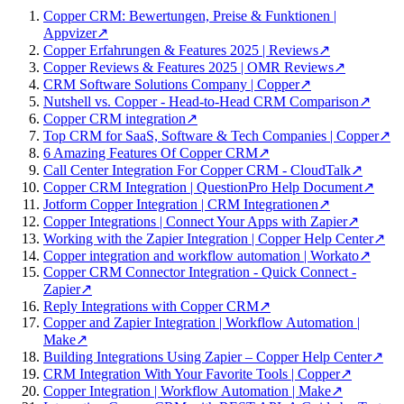
Copper CRM: Bewertungen, Preise & Funktionen |
Appvizer
↗
Copper Erfahrungen & Features 2025 | Reviews
↗
Copper Reviews & Features 2025 | OMR Reviews
↗
CRM Software Solutions Company | Copper
↗
Nutshell vs. Copper - Head-to-Head CRM Comparison
↗
Copper CRM integration
↗
Top CRM for SaaS, Software & Tech Companies | Copper
↗
6 Amazing Features Of Copper CRM
↗
Call Center Integration For Copper CRM - CloudTalk
↗
Copper CRM Integration | QuestionPro Help Document
↗
Jotform Copper Integration | CRM Integrationen
↗
Copper Integrations | Connect Your Apps with Zapier
↗
Working with the Zapier Integration | Copper Help Center
↗
Copper integration and workflow automation | Workato
↗
Copper CRM Connector Integration - Quick Connect -
Zapier
↗
Reply Integrations with Copper CRM
↗
Copper and Zapier Integration | Workflow Automation |
Make
↗
Building Integrations Using Zapier – Copper Help Center
↗
CRM Integration With Your Favorite Tools | Copper
↗
Copper Integration | Workflow Automation | Make
↗