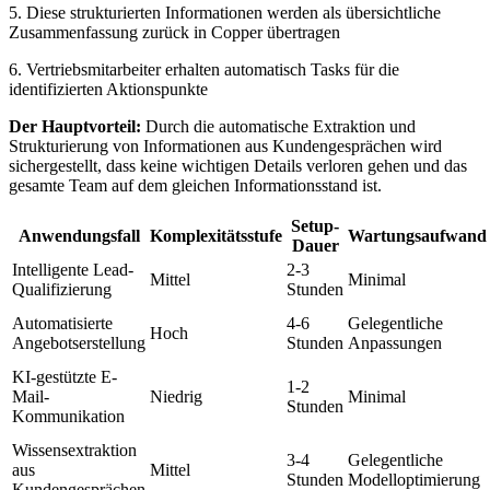
5. Diese strukturierten Informationen werden als übersichtliche
Zusammenfassung zurück in Copper übertragen
6. Vertriebsmitarbeiter erhalten automatisch Tasks für die
identifizierten Aktionspunkte
Der Hauptvorteil:
Durch die automatische Extraktion und
Strukturierung von Informationen aus Kundengesprächen wird
sichergestellt, dass keine wichtigen Details verloren gehen und das
gesamte Team auf dem gleichen Informationsstand ist.
Setup-
Anwendungsfall
Komplexitätsstufe
Wartungsaufwand
Dauer
Intelligente Lead-
2-3
Mittel
Minimal
Qualifizierung
Stunden
Automatisierte
4-6
Gelegentliche
Hoch
Angebotserstellung
Stunden
Anpassungen
KI-gestützte E-
1-2
Mail-
Niedrig
Minimal
Stunden
Kommunikation
Wissensextraktion
3-4
Gelegentliche
aus
Mittel
Stunden
Modelloptimierung
Kundengesprächen