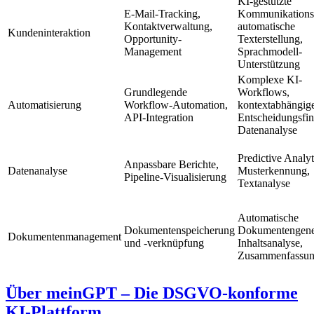
KI-gestützte
E-Mail-Tracking,
Kommunikations
Kontaktverwaltung,
automatische
Kundeninteraktion
Opportunity-
Texterstellung,
Management
Sprachmodell-
Unterstützung
Komplexe KI-
Grundlegende
Workflows,
Automatisierung
Workflow-Automation,
kontextabhängig
API-Integration
Entscheidungsfi
Datenanalyse
Predictive Analyt
Anpassbare Berichte,
Datenanalyse
Musterkennung,
Pipeline-Visualisierung
Textanalyse
Automatische
Dokumentenspeicherung
Dokumentengene
Dokumentenmanagement
und -verknüpfung
Inhaltsanalyse,
Zusammenfassu
Über meinGPT – Die DSGVO-konforme
KI-Plattform