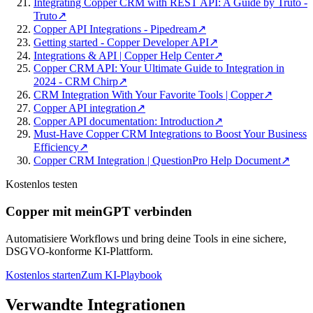
Integrating Copper CRM with REST API: A Guide by Truto -
Truto
↗
Copper API Integrations - Pipedream
↗
Getting started - Copper Developer API
↗
Integrations & API | Copper Help Center
↗
Copper CRM API: Your Ultimate Guide to Integration in
2024 - CRM Chirp
↗
CRM Integration With Your Favorite Tools | Copper
↗
Copper API integration
↗
Copper API documentation: Introduction
↗
Must-Have Copper CRM Integrations to Boost Your Business
Efficiency
↗
Copper CRM Integration | QuestionPro Help Document
↗
Kostenlos testen
Copper mit meinGPT verbinden
Automatisiere Workflows und bring deine Tools in eine sichere,
DSGVO-konforme KI-Plattform.
Kostenlos starten
Zum KI-Playbook
Verwandte Integrationen