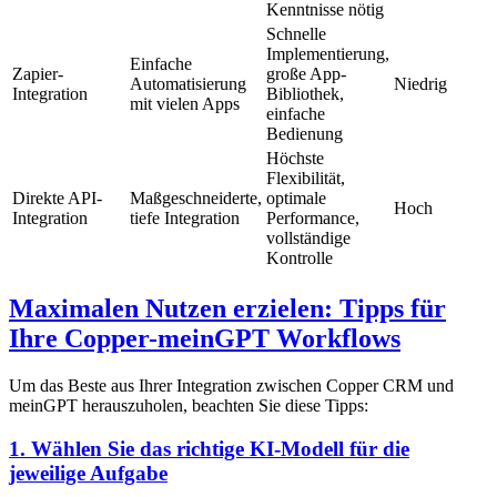
Kenntnisse nötig
Schnelle
Implementierung,
Einfache
Zapier-
große App-
Automatisierung
Niedrig
Integration
Bibliothek,
mit vielen Apps
einfache
Bedienung
Höchste
Flexibilität,
Direkte API-
Maßgeschneiderte,
optimale
Hoch
Integration
tiefe Integration
Performance,
vollständige
Kontrolle
Maximalen Nutzen erzielen: Tipps für
Ihre Copper-meinGPT Workflows
Um das Beste aus Ihrer Integration zwischen Copper CRM und
meinGPT herauszuholen, beachten Sie diese Tipps:
1. Wählen Sie das richtige KI-Modell für die
jeweilige Aufgabe