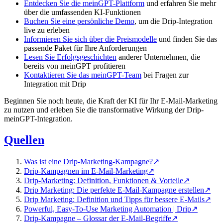
Entdecken Sie die meinGPT-Plattform
und erfahren Sie mehr
über die umfassenden KI-Funktionen
Buchen Sie eine persönliche Demo
, um die Drip-Integration
live zu erleben
Informieren Sie sich über die Preismodelle
und finden Sie das
passende Paket für Ihre Anforderungen
Lesen Sie Erfolgsgeschichten
anderer Unternehmen, die
bereits von meinGPT profitieren
Kontaktieren Sie das meinGPT-Team
bei Fragen zur
Integration mit Drip
Beginnen Sie noch heute, die Kraft der KI für Ihr E-Mail-Marketing
zu nutzen und erleben Sie die transformative Wirkung der Drip-
meinGPT-Integration.
Quellen
Was ist eine Drip-Marketing-Kampagne?
↗
Drip-Kampagnen im E-Mail-Marketing
↗
Drip-Marketing: Definition, Funktionen & Vorteile
↗
Drip Marketing: Die perfekte E-Mail-Kampagne erstellen
↗
Drip Marketing: Definition und Tipps für bessere E-Mails
↗
Powerful, Easy-To-Use Marketing Automation | Drip
↗
Drip-Kampagne – Glossar der E-Mail-Begriffe
↗