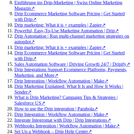
Einführung ins Drip-Marketing | Swiss Online Marketing
Magazin
↗
Drip Ecommerce Marketing Software Pricing | Get Started
with Drip
↗
Drip marketing: What it is + examples | Zapier
↗
Powerful, Easy-To-Use Marketing Automation | Drip
↗
Drip Automation | Run multi-channel marketing strategies on
autopilot
↗
Drip marketing: What it is + examples | Zapier
↗
Drip Ecommerce Marketing Software Pricing | Get Started
with Drip
↗
Sales Automation Software | Driving Growth 24/7 | Dripify
↗
Drip Integrations Support Ecommerce Platforms, Payments,
Marketing, and More
↗
Drip Integration | Workflow Automation | Make
↗
Drip Marketing Explained: What It Is and How It Works |
Sender
↗
What is Drip Marketing? Campaign Tips & Strategies |
Salesforce US
↗
How to use the Drip integration | Parabola
↗
Drip Integration | Workflow Automation | Make
↗
Integrate Integromat with Drip | Drip Integrations
↗
Webhooks Integration | Workflow Automation | Make
↗
Set Up a Webhook – Drip Help Center
↗