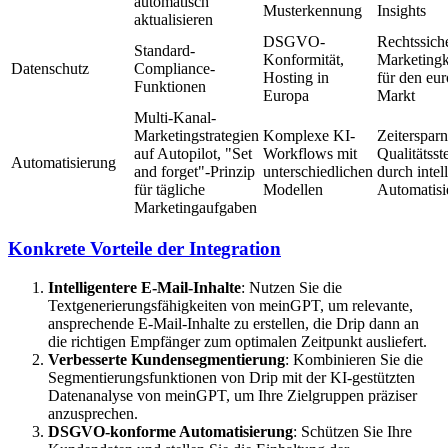
automatisch
Musterkennung
Insights
aktualisieren
DSGVO-
Rechtssich
Standard-
Konformität,
Marketing
Datenschutz
Compliance-
Hosting in
für den eu
Funktionen
Europa
Markt
Multi-Kanal-
Marketingstrategien
Komplexe KI-
Zeitersparn
auf Autopilot, "Set
Workflows mit
Qualitätsst
Automatisierung
and forget"-Prinzip
unterschiedlichen
durch intel
für tägliche
Modellen
Automatisi
Marketingaufgaben
Konkrete Vorteile der Integration
Intelligentere E-Mail-Inhalte
: Nutzen Sie die
Textgenerierungsfähigkeiten von meinGPT, um relevante,
ansprechende E-Mail-Inhalte zu erstellen, die Drip dann an
die richtigen Empfänger zum optimalen Zeitpunkt ausliefert.
Verbesserte Kundensegmentierung
: Kombinieren Sie die
Segmentierungsfunktionen von Drip mit der KI-gestützten
Datenanalyse von meinGPT, um Ihre Zielgruppen präziser
anzusprechen.
DSGVO-konforme Automatisierung
: Schützen Sie Ihre