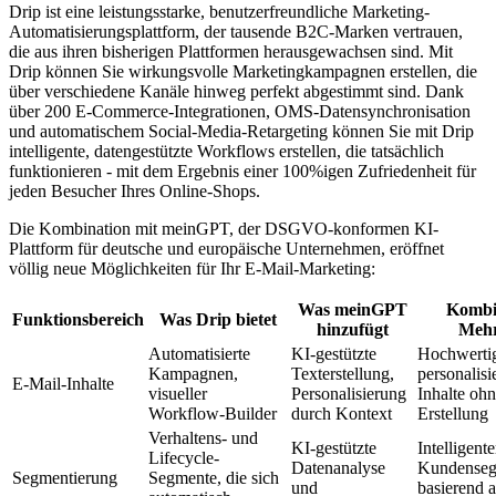
Drip ist eine leistungsstarke, benutzerfreundliche Marketing-
Automatisierungsplattform, der tausende B2C-Marken vertrauen,
die aus ihren bisherigen Plattformen herausgewachsen sind. Mit
Drip können Sie wirkungsvolle Marketingkampagnen erstellen, die
über verschiedene Kanäle hinweg perfekt abgestimmt sind. Dank
über 200 E-Commerce-Integrationen, OMS-Datensynchronisation
und automatischem Social-Media-Retargeting können Sie mit Drip
intelligente, datengestützte Workflows erstellen, die tatsächlich
funktionieren - mit dem Ergebnis einer 100%igen Zufriedenheit für
jeden Besucher Ihres Online-Shops.
Die Kombination mit meinGPT, der DSGVO-konformen KI-
Plattform für deutsche und europäische Unternehmen, eröffnet
völlig neue Möglichkeiten für Ihr E-Mail-Marketing:
Was meinGPT
Kombi
Funktionsbereich
Was Drip bietet
hinzufügt
Meh
Automatisierte
KI-gestützte
Hochwerti
Kampagnen,
Texterstellung,
personalisi
E-Mail-Inhalte
visueller
Personalisierung
Inhalte oh
Workflow-Builder
durch Kontext
Erstellung
Verhaltens- und
KI-gestützte
Intelligente
Lifecycle-
Datenanalyse
Kundenseg
Segmentierung
Segmente, die sich
und
basierend a