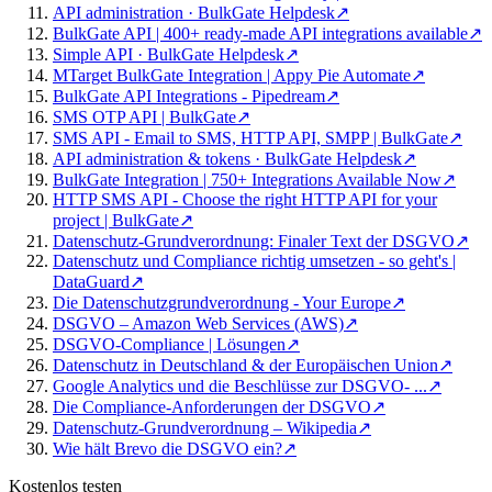
API administration · BulkGate Helpdesk
↗
BulkGate API | 400+ ready-made API integrations available
↗
Simple API · BulkGate Helpdesk
↗
MTarget BulkGate Integration | Appy Pie Automate
↗
BulkGate API Integrations - Pipedream
↗
SMS OTP API | BulkGate
↗
SMS API - Email to SMS, HTTP API, SMPP | BulkGate
↗
API administration & tokens · BulkGate Helpdesk
↗
BulkGate Integration | 750+ Integrations Available Now
↗
HTTP SMS API - Choose the right HTTP API for your
project | BulkGate
↗
Datenschutz-Grundverordnung: Finaler Text der DSGVO
↗
Datenschutz und Compliance richtig umsetzen - so geht's |
DataGuard
↗
Die Datenschutzgrundverordnung - Your Europe
↗
DSGVO – Amazon Web Services (AWS)
↗
DSGVO-Compliance | Lösungen
↗
Datenschutz in Deutschland & der Europäischen Union
↗
Google Analytics und die Beschlüsse zur DSGVO- ...
↗
Die Compliance-Anforderungen der DSGVO
↗
Datenschutz-Grundverordnung – Wikipedia
↗
Wie hält Brevo die DSGVO ein?
↗
Kostenlos testen