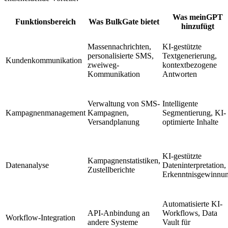
Was meinGPT
Funktionsbereich
Was BulkGate bietet
hinzufügt
Massennachrichten,
KI-gestützte
personalisierte SMS,
Textgenerierung,
Kundenkommunikation
zweiweg-
kontextbezogene
Kommunikation
Antworten
Verwaltung von SMS-
Intelligente
Kampagnenmanagement
Kampagnen,
Segmentierung, KI-
Versandplanung
optimierte Inhalte
KI-gestützte
Kampagnenstatistiken,
Datenanalyse
Dateninterpretation,
Zustellberichte
Erkenntnisgewinnu
Automatisierte KI-
API-Anbindung an
Workflows, Data
Workflow-Integration
andere Systeme
Vault für