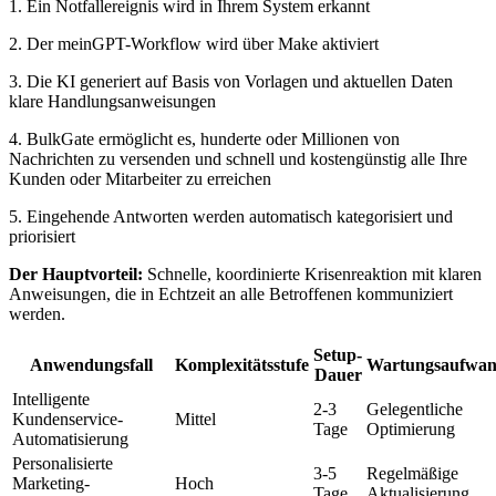
1. Ein Notfallereignis wird in Ihrem System erkannt
2. Der meinGPT-Workflow wird über Make aktiviert
3. Die KI generiert auf Basis von Vorlagen und aktuellen Daten
klare Handlungsanweisungen
4. BulkGate ermöglicht es, hunderte oder Millionen von
Nachrichten zu versenden und schnell und kostengünstig alle Ihre
Kunden oder Mitarbeiter zu erreichen
5. Eingehende Antworten werden automatisch kategorisiert und
priorisiert
Der Hauptvorteil:
Schnelle, koordinierte Krisenreaktion mit klaren
Anweisungen, die in Echtzeit an alle Betroffenen kommuniziert
werden.
Setup-
Anwendungsfall
Komplexitätsstufe
Wartungsaufwa
Dauer
Intelligente
2-3
Gelegentliche
Kundenservice-
Mittel
Tage
Optimierung
Automatisierung
Personalisierte
3-5
Regelmäßige
Marketing-
Hoch
Tage
Aktualisierung