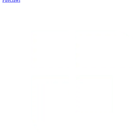
Firecrawl