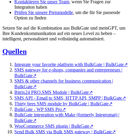
Kontaktieren Sie unser Team
, wenn Sie Fragen zur
Integration haben
Prüfen Sie unsere Preismodelle
, um die für Sie passende
Option zu finden
Setzen Sie auf die Kombination aus BulkGate und meinGPT, um
Ihre Kundenkommunikation auf ein neues Level zu heben –
intelligent, personalisiert und vollständig automatisiert.
Quellen
Integrate your favorite platform with BulkGate | BulkGate
↗
SMS gateway for e-shops, companies and entrepreneurs |
BulkGate
↗
SMS & other channels for business communication |
BulkGate
↗
Bitrix24 PRO.SMS Module | BulkGate
↗
SMS API - Email to SMS, HTTP API, SMPP | BulkGate
↗
Thirty bees SMS module by BulkGate | BulkGate
↗
BulkGate - WP SMS Pro
↗
BulkGate integration with Make (formerly Integromat) |
BulkGate
↗
WooCommerce SMS plugin | BulkGate
↗
Send Bulk SMS via Bulk SMS gateway | BulkGate
↗