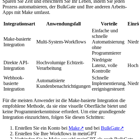
Sparen Sie Zeit und erleichtern Sie Ihr Leben, indem Sie jeden
Prozess automatisieren, der BulkGate und Ihre anderen Arbeits-
Apps mit Make umfasst.
Integrationsart
Anwendungsfall
Vorteile
Einr
Einfache und
schnelle
Make-basierte
Multi-System-Workflows
Automatisierung
Niedri
Integration
ohne
Programmierer
Niedrigste
Direkte API-
Hochvolumige Echtzeit-
Latenz, volle
Hoch
Integration
Verarbeitung
Kontrolle
Webhook-
Schnelle
Automatisierte
basierte
Implementierung,
Niedr
Kundenbenachrichtigungen
Integration
ereignisgesteuert
Für die meisten Anwender ist die Make-basierte Integration die
empfohlene Methode, da sie eine visuelle Oberfläche bietet und
keine Programmierkenntnisse erfordert. Um eine grundlegende
Integration einzurichten, folgen Sie diesen Schritten:
Erstellen Sie ein Konto bei
Make
↗
und bei
BulkGate
↗
Erstellen Sie Ihre Workflows in meinGPT