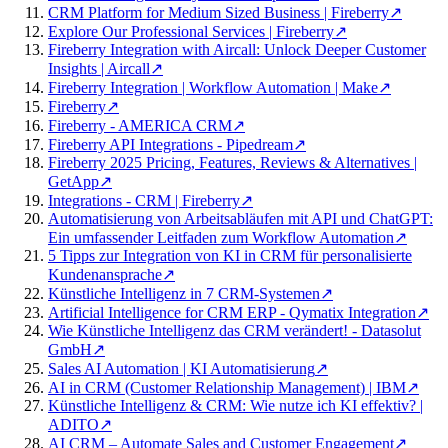
CRM Platform for Medium Sized Business | Fireberry
↗
Explore Our Professional Services | Fireberry
↗
Fireberry Integration with Aircall: Unlock Deeper Customer
Insights | Aircall
↗
Fireberry Integration | Workflow Automation | Make
↗
Fireberry
↗
Fireberry - AMERICA CRM
↗
Fireberry API Integrations - Pipedream
↗
Fireberry 2025 Pricing, Features, Reviews & Alternatives |
GetApp
↗
Integrations - CRM | Fireberry
↗
Automatisierung von Arbeitsabläufen mit API und ChatGPT:
Ein umfassender Leitfaden zum Workflow Automation
↗
5 Tipps zur Integration von KI in CRM für personalisierte
Kundenansprache
↗
Künstliche Intelligenz in 7 CRM-Systemen
↗
Artificial Intelligence for CRM ERP - Qymatix Integration
↗
Wie Künstliche Intelligenz das CRM verändert! - Datasolut
GmbH
↗
Sales AI Automation | KI Automatisierung
↗
AI in CRM (Customer Relationship Management) | IBM
↗
Künstliche Intelligenz & CRM: Wie nutze ich KI effektiv? |
ADITO
↗
AI CRM – Automate Sales and Customer Engagement
↗