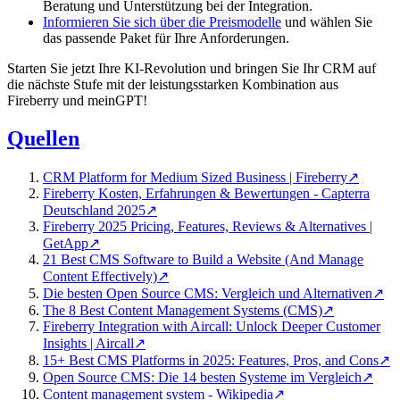
Beratung und Unterstützung bei der Integration.
Informieren Sie sich über die Preismodelle
und wählen Sie
das passende Paket für Ihre Anforderungen.
Starten Sie jetzt Ihre KI-Revolution und bringen Sie Ihr CRM auf
die nächste Stufe mit der leistungsstarken Kombination aus
Fireberry und meinGPT!
Quellen
CRM Platform for Medium Sized Business | Fireberry
↗
Fireberry Kosten, Erfahrungen & Bewertungen - Capterra
Deutschland 2025
↗
Fireberry 2025 Pricing, Features, Reviews & Alternatives |
GetApp
↗
21 Best CMS Software to Build a Website (And Manage
Content Effectively)
↗
Die besten Open Source CMS: Vergleich und Alternativen
↗
The 8 Best Content Management Systems (CMS)
↗
Fireberry Integration with Aircall: Unlock Deeper Customer
Insights | Aircall
↗
15+ Best CMS Platforms in 2025: Features, Pros, and Cons
↗
Open Source CMS: Die 14 besten Systeme im Vergleich
↗
Content management system - Wikipedia
↗