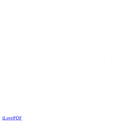
iLovePDF