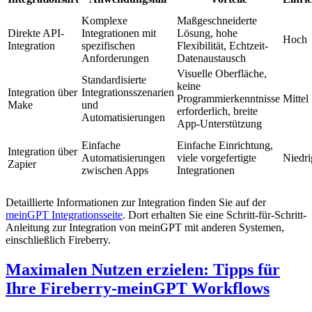
Komplexe
Maßgeschneiderte
Direkte API-
Integrationen mit
Lösung, hohe
Hoch
Integration
spezifischen
Flexibilität, Echtzeit-
Anforderungen
Datenaustausch
Visuelle Oberfläche,
Standardisierte
keine
Integration über
Integrationsszenarien
Programmierkenntnisse
Mittel
Make
und
erforderlich, breite
Automatisierungen
App-Unterstützung
Einfache
Einfache Einrichtung,
Integration über
Automatisierungen
viele vorgefertigte
Niedri
Zapier
zwischen Apps
Integrationen
Detaillierte Informationen zur Integration finden Sie auf der
meinGPT Integrationsseite
. Dort erhalten Sie eine Schritt-für-Schritt-
Anleitung zur Integration von meinGPT mit anderen Systemen,
einschließlich Fireberry.
Maximalen Nutzen erzielen: Tipps für
Ihre Fireberry-meinGPT Workflows