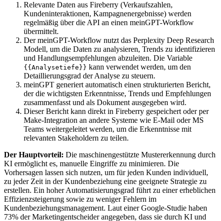
Relevante Daten aus Fireberry (Verkaufszahlen,
Kundeninteraktionen, Kampagnenergebnisse) werden
regelmäßig über die API an einen meinGPT-Workflow
übermittelt.
Der meinGPT-Workflow nutzt das Perplexity Deep Research
Modell, um die Daten zu analysieren, Trends zu identifizieren
und Handlungsempfehlungen abzuleiten. Die Variable
kann verwendet werden, um den
{{Analysetiefe}}
Detaillierungsgrad der Analyse zu steuern.
meinGPT generiert automatisch einen strukturierten Bericht,
der die wichtigsten Erkenntnisse, Trends und Empfehlungen
zusammenfasst und als Dokument ausgegeben wird.
Dieser Bericht kann direkt in Fireberry gespeichert oder per
Make-Integration an andere Systeme wie E-Mail oder MS
Teams weitergeleitet werden, um die Erkenntnisse mit
relevanten Stakeholdern zu teilen.
Der Hauptvorteil:
Die maschinengestützte Mustererkennung durch
KI ermöglicht es, manuelle Eingriffe zu minimieren. Die
Vorhersagen lassen sich nutzen, um für jeden Kunden individuell,
zu jeder Zeit in der Kundenbeziehung eine geeignete Strategie zu
erstellen. Ein hoher Automatisierungsgrad führt zu einer erheblichen
Effizienzsteigerung sowie zu weniger Fehlern im
Kundenbeziehungsmanagement. Laut einer Google-Studie haben
73% der Marketingentscheider angegeben, dass sie durch KI und