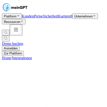
Kunden
Preise
Sicherheit
Karriere
8
Plattform
Unternehmen
Ressourcen
Demo buchen
Anmelden
Zur Plattform
Home
/
Integrationen