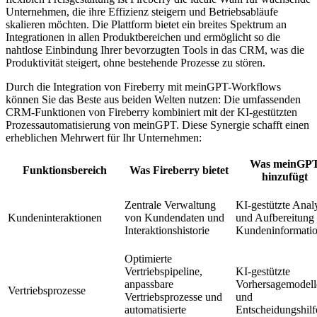
Unternehmen, die ihre Effizienz steigern und Betriebsabläufe
skalieren möchten. Die Plattform bietet ein breites Spektrum an
Integrationen in allen Produktbereichen und ermöglicht so die
nahtlose Einbindung Ihrer bevorzugten Tools in das CRM, was die
Produktivität steigert, ohne bestehende Prozesse zu stören.
Durch die Integration von Fireberry mit meinGPT-Workflows
können Sie das Beste aus beiden Welten nutzen: Die umfassenden
CRM-Funktionen von Fireberry kombiniert mit der KI-gestützten
Prozessautomatisierung von meinGPT. Diese Synergie schafft einen
erheblichen Mehrwert für Ihr Unternehmen:
Was meinGP
Funktionsbereich
Was Fireberry bietet
hinzufügt
Zentrale Verwaltung
KI-gestützte Anal
Kundeninteraktionen
von Kundendaten und
und Aufbereitung
Interaktionshistorie
Kundeninformati
Optimierte
Vertriebspipeline,
KI-gestützte
anpassbare
Vorhersagemodell
Vertriebsprozesse
Vertriebsprozesse und
und
automatisierte
Entscheidungshilf