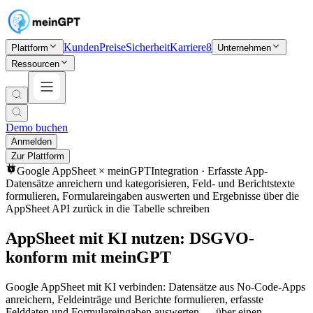
Kunden
Preise
Sicherheit
Karriere
8
Plattform
Unternehmen
Ressourcen
Demo buchen
Anmelden
Zur Plattform
Google AppSheet
× meinGPT
Integration ·
Erfasste App-
Datensätze anreichern und kategorisieren, Feld- und Berichtstexte
formulieren, Formulareingaben auswerten und Ergebnisse über die
AppSheet API zurück in die Tabelle schreiben
AppSheet mit KI nutzen: DSGVO-
konform mit meinGPT
Google AppSheet mit KI verbinden: Datensätze aus No-Code-Apps
anreichern, Feldeinträge und Berichte formulieren, erfasste
Felddaten und Formulareingaben auswerten — über einen