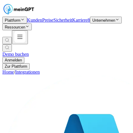
Kunden
Preise
Sicherheit
Karriere
8
Plattform
Unternehmen
Ressourcen
Demo buchen
Anmelden
Zur Plattform
Home
/
Integrationen