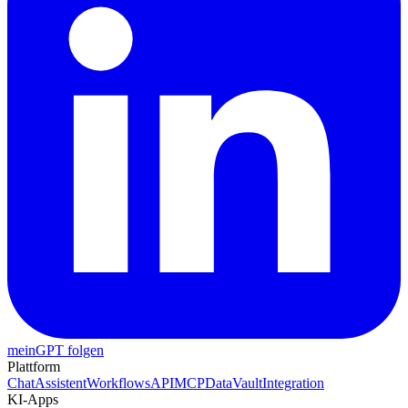
meinGPT folgen
Plattform
Chat
Assistent
Workflows
API
MCP
DataVault
Integration
KI-Apps