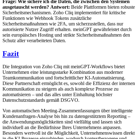
Frage: Wie sichere ich die Daten, die zwischen den Systemen
ausgetauscht werden?
Antwort:
Beide Plattformen bieten robuste
Sicherheitsmechanismen. Zoho Cliq implementiert für kritische
Funktionen wie Webhook Tokens zusätzliche
Sicherheitsmaßnahmen wie 2FA, um sicherzustellen, dass nur
autorisierte Nutzer Zugriff erhalten. meinGPT gewährleistet durch
sein europäisches Hosting und strikte Sicherheitsmaßnahmen den
Schutz aller verarbeiteten Daten.
Fazit
Die Integration von Zoho Cliq mit meinGPT-Workflows bietet
Unternehmen eine leistungsstarke Kombination aus moderner
Teamkommunikation und fortschrittlicher KI-Automatisierung.
Diese Partnerschaft ermöglicht es, sowohl die Effizienz der internen
Kommunikation zu steigern als auch komplexe Prozesse zu
automatisieren – und das alles unter Einhaltung höchster
Datenschutzstandards gemäß DSGVO.
Von automatischen Meeting-Zusammenfassungen über intelligente
Kundenanfragen-Analyse bis hin zu datengestütztem Reporting –
die Anwendungsmöglichkeiten sind vielfältig und lassen sich
individuell an die Bedürfnisse Ihres Unternehmens anpassen.
Besonders wertvoll ist die Möglichkeit, Unternehmenswissen direkt
in die KI-Prozesse einzubinden, wodurch kontextbezogene und