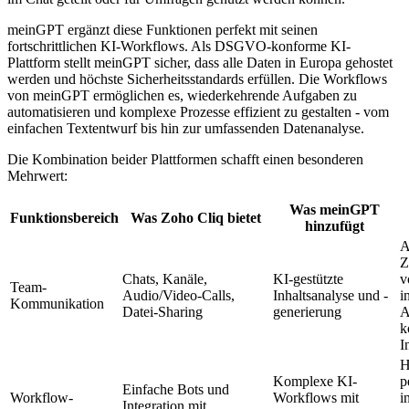
meinGPT ergänzt diese Funktionen perfekt mit seinen
fortschrittlichen KI-Workflows. Als DSGVO-konforme KI-
Plattform stellt meinGPT sicher, dass alle Daten in Europa gehostet
werden und höchste Sicherheitsstandards erfüllen. Die Workflows
von meinGPT ermöglichen es, wiederkehrende Aufgaben zu
automatisieren und komplexe Prozesse effizient zu gestalten - vom
einfachen Textentwurf bis hin zur umfassenden Datenanalyse.
Die Kombination beider Plattformen schafft einen besonderen
Mehrwert:
Was meinGPT
Funktionsbereich
Was Zoho Cliq bietet
hinzufügt
A
Z
Chats, Kanäle,
KI-gestützte
v
Team-
Audio/Video-Calls,
Inhaltsanalyse und -
i
Kommunikation
Datei-Sharing
generierung
A
k
I
H
Komplexe KI-
p
Einfache Bots und
Workflow-
Workflows mit
i
Integration mit