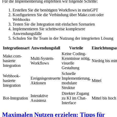
Für die Implementierung empfehlen wir folgende Schritte:
Erstellen Sie die benötigten Workflows in meinGPT
Konfigurieren Sie die Verbindung über Make.com oder
Webhooks
Testen Sie die Integration mit einfachen Szenarien
Implementieren Sie schrittweise komplexere
Anwendungsfälle
Schulen Sie Ihr Team in der Nutzung der integrierten Lösung
Integrationsart
Anwendungsfall
Vorteile
Einrichtungs
Keine Coding-
Make.com-
Multi-System-
Kenntnisse nötig,
basierte
Niedrig bis mitt
Workflows
visuelle
Integration
Gestaltung
Schnelle
Webhook-
Ereignisgesteuerte
Implementierung,
basierte
Mittel
Aktionen
modulare
Integration
Struktur
Direkter Zugang
Interaktive
Bot-Integration
zu KI im Chat-
Mittel bis hoch
Assistenz
Interface
Maximalen Nutzen erzielen: Tipps für