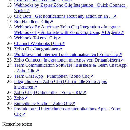
Webhooks by Zapier Zoho Cliq Integration - Quick Connect -
Zapier
↗
Cliq Bots - Get notifications about any action on an ...
↗
Bot Handlers | Cliq
↗
Webhooks By Automate Zoho Cliq Integration - Integrate
Webhooks By Automate with Zoho Cliq Using AI Agents
↗
Webhook Tokens | Cliq
↗
Channel Webhooks | Cliq
↗
Zoho Cliq-Integrationen
↗
Workflows mit internen Tools automatisieren | Zoho Cliq
↗
Zoho Connect | Integrationen mit Apps von Drittanbietern
↗
Team Communication Software | Business & Team Chat App
- Zoho Cliq
↗
Team Chat App - Funktionen | Zoho Cliq
↗
Integration von Zoho Cliq | Cliq in alle Zoho Apps
integrieren
↗
Zoho Cliq | Onlinehilfe – Zoho CRM
↗
Zoho
↗
Einheitliche Suche – Zoho One
↗
Produkttour | Unternehmenskommunikations-App – Zoho
Cliq
↗
Kostenlos testen