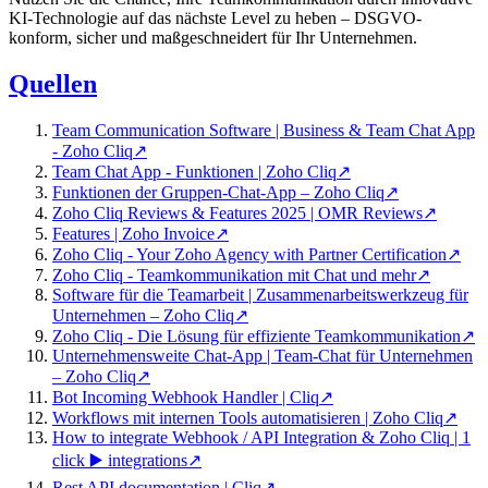
KI-Technologie auf das nächste Level zu heben – DSGVO-
konform, sicher und maßgeschneidert für Ihr Unternehmen.
Quellen
Team Communication Software | Business & Team Chat App
- Zoho Cliq
↗
Team Chat App - Funktionen | Zoho Cliq
↗
Funktionen der Gruppen-Chat-App – Zoho Cliq
↗
Zoho Cliq Reviews & Features 2025 | OMR Reviews
↗
Features | Zoho Invoice
↗
Zoho Cliq - Your Zoho Agency with Partner Certification
↗
Zoho Cliq - Teamkommunikation mit Chat und mehr
↗
Software für die Teamarbeit | Zusammenarbeitswerkzeug für
Unternehmen – Zoho Cliq
↗
Zoho Cliq - Die Lösung für effiziente Teamkommunikation
↗
Unternehmensweite Chat-App | Team-Chat für Unternehmen
– Zoho Cliq
↗
Bot Incoming Webhook Handler | Cliq
↗
Workflows mit internen Tools automatisieren | Zoho Cliq
↗
How to integrate Webhook / API Integration & Zoho Cliq | 1
click ▶️ integrations
↗
Rest API documentation | Cliq
↗