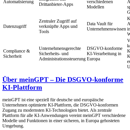
Automatisierung
verschiedenen
A
Drittanbieter-Apps
Modellen
s
G
K
Zentraler Zugriff auf
Data Vault für
A
Datenzugriff
verknüpfte Apps und
Unternehmenswissen
i
Tools
W
V
k
Unternehmensgerechte
DSGVO-konforme
Compliance &
K
Sicherheits- und
KI-Verarbeitung in
Sicherheit
K
Administrationssteuerung
Europa
e
U
Über meinGPT – Die DSGVO-konforme
KI-Plattform
meinGPT ist eine speziell für deutsche und europäische
Unternehmen optimierte KI-Plattform, die DSGVO-konformen
Zugang zu modernsten KI-Technologien bietet. Als zentrale
Plattform für alle KI-Anwendungen vereint meinGPT verschiedene
Modelle und Funktionen in einer sicheren, in Europa gehosteten
Umgebung.