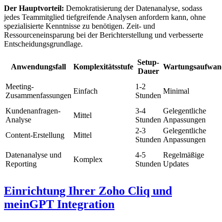
Der Hauptvorteil:
Demokratisierung der Datenanalyse, sodass
jedes Teammitglied tiefgreifende Analysen anfordern kann, ohne
spezialisierte Kenntnisse zu benötigen. Zeit- und
Ressourceneinsparung bei der Berichterstellung und verbesserte
Entscheidungsgrundlage.
Setup-
Anwendungsfall
Komplexitätsstufe
Wartungsaufwan
Dauer
Meeting-
1-2
Einfach
Minimal
Zusammenfassungen
Stunden
Kundenanfragen-
3-4
Gelegentliche
Mittel
Analyse
Stunden
Anpassungen
2-3
Gelegentliche
Content-Erstellung
Mittel
Stunden
Anpassungen
Datenanalyse und
4-5
Regelmäßige
Komplex
Reporting
Stunden
Updates
Einrichtung Ihrer Zoho Cliq und
meinGPT Integration