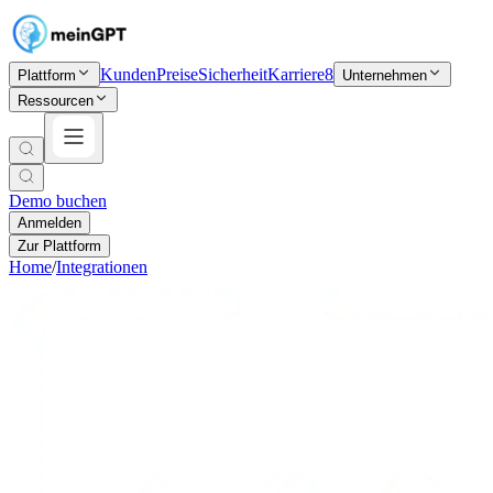
Kunden
Preise
Sicherheit
Karriere
8
Plattform
Unternehmen
Ressourcen
Demo buchen
Anmelden
Zur Plattform
Home
/
Integrationen