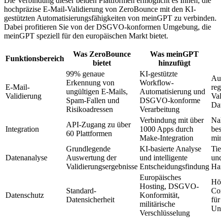
Die Verbindung dieser beiden Plattformen ermöglicht es Ihnen, die
hochpräzise E-Mail-Validierung von ZeroBounce mit den KI-
gestützten Automatisierungsfähigkeiten von meinGPT zu verbinden.
Dabei profitieren Sie von der DSGVO-konformen Umgebung, die
meinGPT speziell für den europäischen Markt bietet.
Was ZeroBounce
Was meinGPT
Funktionsbereich
bietet
hinzufügt
99% genaue
KI-gestützte
Aut
Erkennung von
Workflow-
E-Mail-
reg
ungültigen E-Mails,
Automatisierung und
Validierung
Val
Spam-Fallen und
DSGVO-konforme
Da
Risikoadressen
Verarbeitung
Verbindung mit über
Na
API-Zugang zu über
Integration
1000 Apps durch
be
60 Plattformen
Make-Integration
mi
Grundlegende
KI-basierte Analyse
Tie
Datenanalyse
Auswertung der
und intelligente
und
Validierungsergebnisse
Entscheidungsfindung
Ha
Europäisches
Höc
Hosting, DSGVO-
Standard-
Co
Datenschutz
Konformität,
Datensicherheit
für
militärische
Un
Verschlüsselung