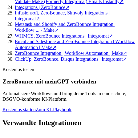
Validate Make (Formerly Integromat) Emails Instantly
↗
Integrations | ZeroBounce
↗
Infusionsoft, ZeroBounce, Simvoly Integrations |
Integromat
↗
Metatask and Shopify and ZeroBounce Integration |
Workflow ... - Make
↗
WHMCS, ZeroBounce Integrations | Integromat
↗
Email and Salesforce and ZeroBounce Integration | Workflow
Automation | Make
↗
ZeroBounce Integration | Workflow Automation | Make
↗
ClickUp, ZeroBounce, Disqus Integrations | Integromat
↗
Kostenlos testen
ZeroBounce mit meinGPT verbinden
Automatisiere Workflows und bring deine Tools in eine sichere,
DSGVO-konforme KI-Plattform.
Kostenlos starten
Zum KI-Playbook
Verwandte Integrationen