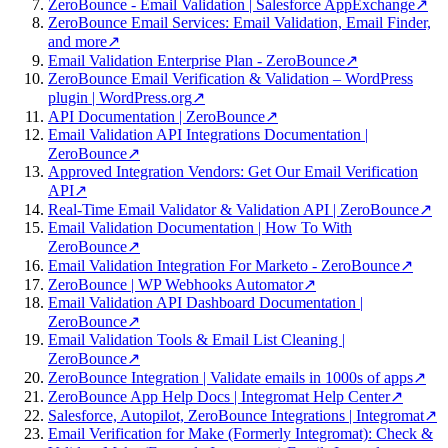
ZeroBounce - Email Validation | Salesforce AppExchange
↗
ZeroBounce Email Services: Email Validation, Email Finder,
and more
↗
Email Validation Enterprise Plan - ZeroBounce
↗
ZeroBounce Email Verification & Validation – WordPress
plugin | WordPress.org
↗
API Documentation | ZeroBounce
↗
Email Validation API Integrations Documentation |
ZeroBounce
↗
Approved Integration Vendors: Get Our Email Verification
API
↗
Real-Time Email Validator & Validation API | ZeroBounce
↗
Email Validation Documentation | How To With
ZeroBounce
↗
Email Validation Integration For Marketo - ZeroBounce
↗
ZeroBounce | WP Webhooks Automator
↗
Email Validation API Dashboard Documentation |
ZeroBounce
↗
Email Validation Tools & Email List Cleaning |
ZeroBounce
↗
ZeroBounce Integration | Validate emails in 1000s of apps
↗
ZeroBounce App Help Docs | Integromat Help Center
↗
Salesforce, Autopilot, ZeroBounce Integrations | Integromat
↗
Email Verification for Make (Formerly Integromat): Check &