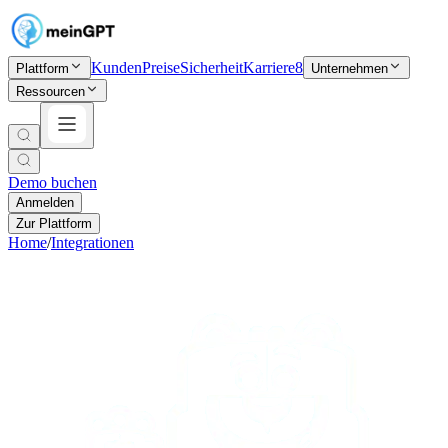
Kunden
Preise
Sicherheit
Karriere
8
Plattform
Unternehmen
Ressourcen
Demo buchen
Anmelden
Zur Plattform
Home
/
Integrationen