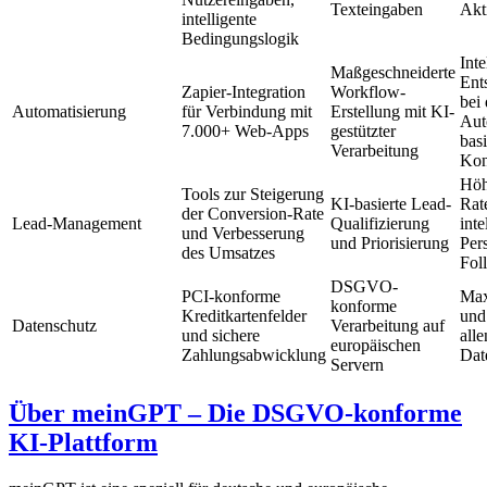
Texteingaben
Akt
intelligente
Bedingungslogik
Inte
Maßgeschneiderte
Ent
Zapier-Integration
Workflow-
bei 
Automatisierung
für Verbindung mit
Erstellung mit KI-
Aut
7.000+ Web-Apps
gestützter
bas
Verarbeitung
Kon
Höh
Tools zur Steigerung
KI-basierte Lead-
Rat
der Conversion-Rate
Lead-Management
Qualifizierung
inte
und Verbesserung
und Priorisierung
Per
des Umsatzes
Fol
DSGVO-
PCI-konforme
Max
konforme
Kreditkartenfelder
und
Datenschutz
Verarbeitung auf
und sichere
all
europäischen
Zahlungsabwicklung
Dat
Servern
Über meinGPT – Die DSGVO-konforme
KI-Plattform