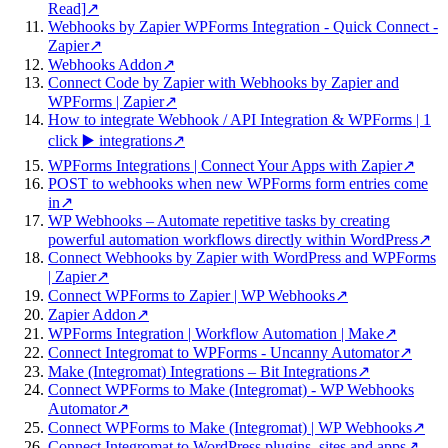
Read]
↗
Webhooks by Zapier WPForms Integration - Quick Connect -
Zapier
↗
Webhooks Addon
↗
Connect Code by Zapier with Webhooks by Zapier and
WPForms | Zapier
↗
How to integrate Webhook / API Integration & WPForms | 1
click ▶️ integrations
↗
WPForms Integrations | Connect Your Apps with Zapier
↗
POST to webhooks when new WPForms form entries come
in
↗
WP Webhooks – Automate repetitive tasks by creating
powerful automation workflows directly within WordPress
↗
Connect Webhooks by Zapier with WordPress and WPForms
| Zapier
↗
Connect WPForms to Zapier | WP Webhooks
↗
Zapier Addon
↗
WPForms Integration | Workflow Automation | Make
↗
Connect Integromat to WPForms - Uncanny Automator
↗
Make (Integromat) Integrations – Bit Integrations
↗
Connect WPForms to Make (Integromat) - WP Webhooks
Automator
↗
Connect WPForms to Make (Integromat) | WP Webhooks
↗
Connect Integromat to WordPress plugins, sites and apps
↗