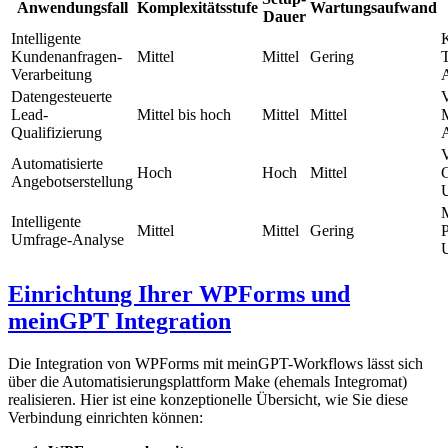
Anwendungsfall
Komplexitätsstufe
Wartungsaufwand
Dauer
Intelligente
Kundenanfragen-
Mittel
Mittel
Gering
T
Verarbeitung
Datengesteuerte
V
Lead-
Mittel bis hoch
Mittel
Mittel
M
Qualifizierung
V
Automatisierte
Hoch
Hoch
Mittel
Angebotserstellung
M
Intelligente
Mittel
Mittel
Gering
Umfrage-Analyse
Einrichtung Ihrer WPForms und
meinGPT Integration
Die Integration von WPForms mit meinGPT-Workflows lässt sich
über die Automatisierungsplattform Make (ehemals Integromat)
realisieren. Hier ist eine konzeptionelle Übersicht, wie Sie diese
Verbindung einrichten können: