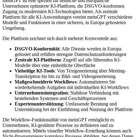
meinGPT ist eine speziell für deutsche und europäische
Unternehmen optimierte KI-Plattform, die DSGVO-konformen
Zugang zu modernsten KI-Technologien bietet. Als zentrale
Plattform für alle KI-Anwendungen vereint meinGPT verschiedene
Modelle und Funktionen in einer sicheren, in Europa gehosteten
Umgebung.
Die Plattform zeichnet sich durch mehrere Kernvorteile aus:
DSGVO-Konformität
: Alle Dienste werden in Europa
gehostet und erfüllen strengste Datenschutzanforderungen
Zentrale KI-Plattform
: Zugriff auf alle führenden KI-
Modelle über eine einheitliche Oberfläche
Vielseitige KI-Tools
: Von Textgenerierung über Meeting-
Transkription bis hin zu Bild- und Videogenerierung
Maßgeschneiderte Workflows
: Automatisieren Sie
wiederkehrende Aufgaben mit individuellen KI-Workflows
Unternehmensintegration
: Nahtlose Verbindung mit
bestehenden Systemen und Geschäftsprozessen
Expertenunterstützung
: Umfassende Beratung und
Unterstützung bei der Einführung und Nutzung der Plattform
Die Workflow-Funktionalität von meinGPT ermöglicht es
Unternehmen, KI-gestützte Prozesse zu definieren und zu
automatisieren. Mittels visueller Workflow-Erstellung können auch
Nicht-Programmierer komplexe Prozesse abbilden, bei denen Daten