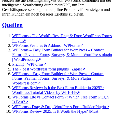
Nutzen Sie die Leistungsfähigkeit von WPForms kombiniert mit der
intelligenten Verarbeitung durch meinGPT, um Ihre
Geschäftsprozesse zu optimieren, Ihre Produktivität zu steigern und
Ihren Kunden ein noch besseres Erlebnis zu bieten.
Quellen
WPForms - The World's Best Drag & Drop WordPress Forms
Plugin
↗
WPForms Features & Addons - WPForms
↗
WPForms – Easy Form Builder for WordPress – Contact
Forms, Payment Forms, Surveys, & More – WordPress plugin
| WordPress.org
↗
Pricing - WPForms
↗
The 7 best WordPress form plugins | Zapier
↗
WPForms – Easy Form Builder for WordPress – Contact
Forms, Payment Forms, Surveys, & More Plugin —
WordPress.com
↗
WPForms Review: Is It the Best Form Builder in 2025? ·
WordPress Tutorial Videos by WP101®
↗
WPForms Lite vs Contact Form 7: Which Free Form Plugin
Is Best?
↗
WPForms - Drag & Drop WordPress Form Builder Plugin
↗
WPForms Review 2025: Is It Worth the Hype? [Must