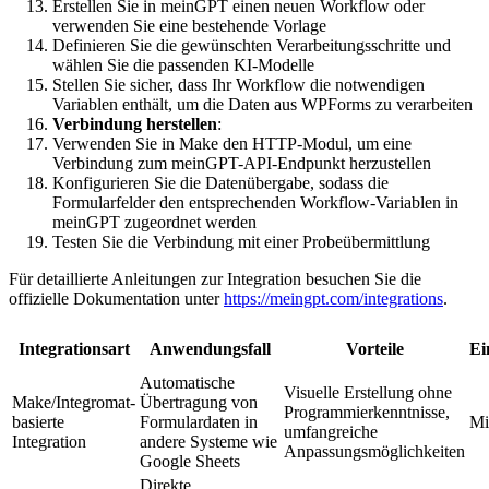
Erstellen Sie in meinGPT einen neuen Workflow oder
verwenden Sie eine bestehende Vorlage
Definieren Sie die gewünschten Verarbeitungsschritte und
wählen Sie die passenden KI-Modelle
Stellen Sie sicher, dass Ihr Workflow die notwendigen
Variablen enthält, um die Daten aus WPForms zu verarbeiten
Verbindung herstellen
:
Verwenden Sie in Make den HTTP-Modul, um eine
Verbindung zum meinGPT-API-Endpunkt herzustellen
Konfigurieren Sie die Datenübergabe, sodass die
Formularfelder den entsprechenden Workflow-Variablen in
meinGPT zugeordnet werden
Testen Sie die Verbindung mit einer Probeübermittlung
Für detaillierte Anleitungen zur Integration besuchen Sie die
offizielle Dokumentation unter
https://meingpt.com/integrations
.
Integrationsart
Anwendungsfall
Vorteile
Ei
Automatische
Visuelle Erstellung ohne
Make/Integromat-
Übertragung von
Programmierkenntnisse,
basierte
Formulardaten in
Mi
umfangreiche
Integration
andere Systeme wie
Anpassungsmöglichkeiten
Google Sheets
Direkte