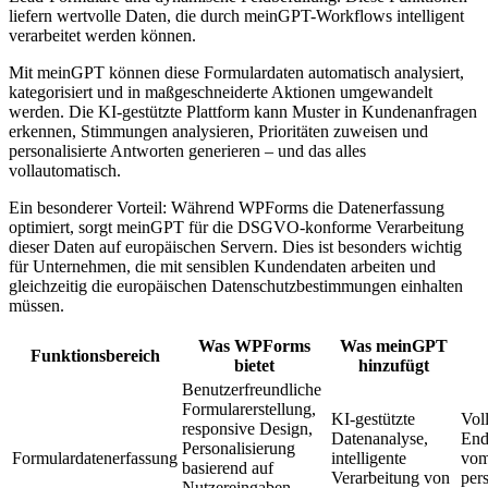
liefern wertvolle Daten, die durch meinGPT-Workflows intelligent
verarbeitet werden können.
Mit meinGPT können diese Formulardaten automatisch analysiert,
kategorisiert und in maßgeschneiderte Aktionen umgewandelt
werden. Die KI-gestützte Plattform kann Muster in Kundenanfragen
erkennen, Stimmungen analysieren, Prioritäten zuweisen und
personalisierte Antworten generieren – und das alles
vollautomatisch.
Ein besonderer Vorteil: Während WPForms die Datenerfassung
optimiert, sorgt meinGPT für die DSGVO-konforme Verarbeitung
dieser Daten auf europäischen Servern. Dies ist besonders wichtig
für Unternehmen, die mit sensiblen Kundendaten arbeiten und
gleichzeitig die europäischen Datenschutzbestimmungen einhalten
müssen.
Was WPForms
Was meinGPT
Funktionsbereich
bietet
hinzufügt
Benutzerfreundliche
Formularerstellung,
KI-gestützte
Vol
responsive Design,
Datenanalyse,
End
Personalisierung
Formulardatenerfassung
intelligente
vom
basierend auf
Verarbeitung von
pers
Nutzereingaben,