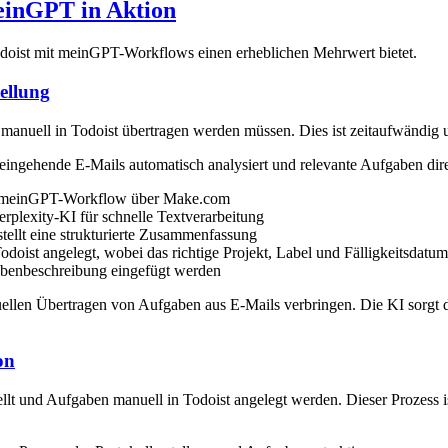
einGPT in Aktion
Todoist mit meinGPT-Workflows einen erheblichen Mehrwert bietet.
ellung
e manuell in Todoist übertragen werden müssen. Dies ist zeitaufwändi
ingehende E-Mails automatisch analysiert und relevante Aufgaben direk
nen meinGPT-Workflow über Make.com
rplexity-KI für schnelle Textverarbeitung
stellt eine strukturierte Zusammenfassung
doist angelegt, wobei das richtige Projekt, Label und Fälligkeitsdatu
gabenbeschreibung eingefügt werden
llen Übertragen von Aufgaben aus E-Mails verbringen. Die KI sorgt da
on
t und Aufgaben manuell in Todoist angelegt werden. Dieser Prozess is