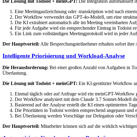
Die Lösung mit Todoist + meinGPT:
Die Integration automatisiert 
Eine Meetingaufzeichnung oder -transkription wird nach ein
Der Workflow verwendet das GPT-4o-Modell, um eine struktur
Die KI extrahiert automatisch alle im Meeting vereinbarten Auf
Für jede Aufgabe wird ein entsprechender Eintrag in Todoist er
Ein Link zum vollständigen Meetingprotokoll wird in jeder Auf
Der Hauptvorteil:
Alle Besprechungsteilnehmer erhalten sofort ihre 
Intelligente Priorisierung und Workload-Analyse
Die Herausforderung:
Bei einer großen Anzahl von Aufgaben in Todoi
Überlastung.
Die Lösung mit Todoist + meinGPT:
Ein KI-gestützter Workflow ana
Einmal täglich oder auf Anfrage wird ein meinGPT-Workflow ges
Der Workflow analysiert mit dem Claude 3.7 Sonnet-Modell die
Basierend auf der Analyse erstellt die KI einen optimierten Tag
Die Prioritäten in Todoist werden entsprechend angepasst und e
Bei Überlastung werden Vorschläge zur Delegation oder Vers
Der Hauptvorteil:
Mitarbeiter können sich auf die wirklich wichtige