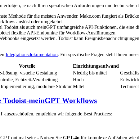
 erfolgen, je nach Ihren spezifischen Anforderungen und technischen Mö
hste Methode für die meisten Anwender. Make.com fungiert als Brücke
kflows auslöst oder umgekehrt.
hl Todoist als auch meinGPT umfangreiche API-Funktionen, die eine di
bietet flexible API-Endpunkte für Workflow-Ausführungen.
 Webhooks eingesetzt werden. Todoist kann Ereignisbenachrichtigunge
den
Integrationsdokumentation
. Für spezifische Fragen steht Ihnen uns
Vorteile
Einrichtungsaufwand
Lösung, visuelle Gestaltung
Niedrig bis mittel
Geschäft
ntrolle, Echtzeit-Verarbeitung
Hoch
Entwickl
 Implementierung, modulare Struktur
Mittel
Technisch
re Todoist-meinGPT Workflows
T auszuschöpfen, empfehlen wir folgende Best Practices:
GPT optimal sein: - Nutzen Sie
GPT-4o
für komplexe Aufgaben wie die