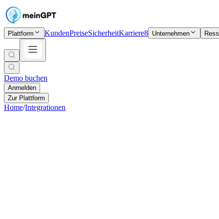
Kunden
Preise
Sicherheit
Karriere
8
Plattform
Unternehmen
Ress
Demo buchen
Anmelden
Zur Plattform
Home
/
Integrationen