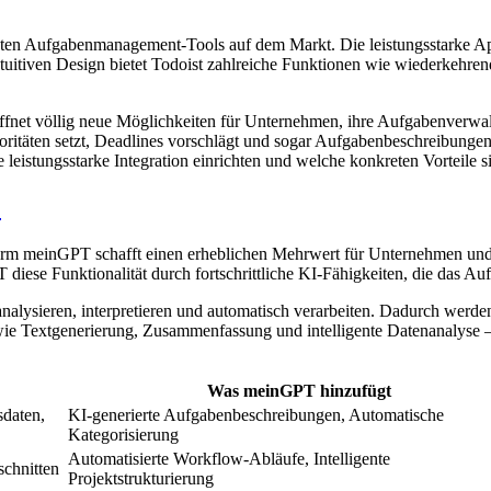
testen Aufgabenmanagement-Tools auf dem Markt. Die leistungsstarke Ap
intuitiven Design bietet Todoist zahlreiche Funktionen wie wiederkehre
net völlig neue Möglichkeiten für Unternehmen, ihre Aufgabenverwaltu
oritäten setzt, Deadlines vorschlägt und sogar Aufgabenbeschreibungen v
leistungsstarke Integration einrichten und welche konkreten Vorteile sie
?
orm meinGPT schafft einen erheblichen Mehrwert für Unternehmen und
 diese Funktionalität durch fortschrittliche KI-Fähigkeiten, die das 
sieren, interpretieren und automatisch verarbeiten. Dadurch werden 
wie Textgenerierung, Zusammenfassung und intelligente Datenanalyse 
Was meinGPT hinzufügt
sdaten,
KI-generierte Aufgabenbeschreibungen, Automatische
Kategorisierung
Automatisierte Workflow-Abläufe, Intelligente
schnitten
Projektstrukturierung