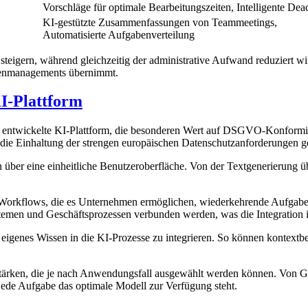
Vorschläge für optimale Bearbeitungszeiten, Intelligente Dea
KI-gestützte Zusammenfassungen von Teammeetings,
Automatisierte Aufgabenverteilung
steigern, während gleichzeitig der administrative Aufwand reduziert 
abenmanagements übernimmt.
-Plattform
 entwickelte KI-Plattform, die besonderen Wert auf DSGVO-Konformitä
ie Einhaltung der strengen europäischen Datenschutzanforderungen ge
über eine einheitliche Benutzeroberfläche. Von der Textgenerierung ü
orkflows, die es Unternehmen ermöglichen, wiederkehrende Aufgaben 
emen und Geschäftsprozessen verbunden werden, was die Integration in
igenes Wissen in die KI-Prozesse zu integrieren. So können kontextb
tärken, die je nach Anwendungsfall ausgewählt werden können. Von G
r jede Aufgabe das optimale Modell zur Verfügung steht.