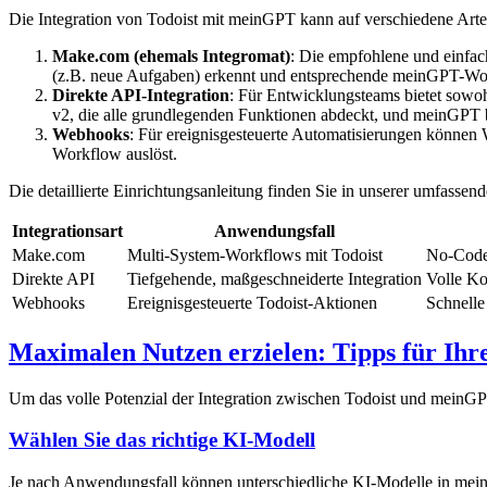
Die Integration von Todoist mit meinGPT kann auf verschiedene Arten
Make.com (ehemals Integromat)
: Die empfohlene und einfac
(z.B. neue Aufgaben) erkennt und entsprechende meinGPT-Wor
Direkte API-Integration
: Für Entwicklungsteams bietet sowo
v2, die alle grundlegenden Funktionen abdeckt, und meinGPT 
Webhooks
: Für ereignisgesteuerte Automatisierungen können
Workflow auslöst.
Die detaillierte Einrichtungsanleitung finden Sie in unserer umfassen
Integrationsart
Anwendungsfall
Make.com
Multi-System-Workflows mit Todoist
No-Code-
Direkte API
Tiefgehende, maßgeschneiderte Integration
Volle Ko
Webhooks
Ereignisgesteuerte Todoist-Aktionen
Schnelle
Maximalen Nutzen erzielen: Tipps für Ih
Um das volle Potenzial der Integration zwischen Todoist und meinGP
Wählen Sie das richtige KI-Modell
Je nach Anwendungsfall können unterschiedliche KI-Modelle in mein