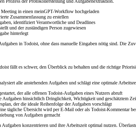
den Prozess der Protokollerstellung und Aufgabenextraktion.
em Meeting in einen meinGPT-Workflow hochgeladen
ierte Zusammenfassung zu erstellen
gaben, identifiziert Verantwortliche und Deadlines
stellt und der zuständigen Person zugewiesen
gabe hinterlegt
Aufgaben in Todoist, ohne dass manuelle Eingaben nötig sind. Die Zuve
st fällt es schwer, den Überblick zu behalten und die richtige Priori
lysiert alle anstehenden Aufgaben und schlägt eine optimale Arbeitsre
tartet, der alle offenen Todoist-Aufgaben eines Nutzers abruft
 Aufgaben hinsichtlich Dringlichkeit, Wichtigkeit und geschätztem Ze
esplan, der die ideale Reihenfolge der Aufgaben vorschlägt
ine tägliche Übersicht wird per E-Mail oder als Todoist-Kommentar bere
chiebung von Aufgaben gemacht
n Aufgaben konzentrieren und ihre Arbeitszeit optimal nutzen. Überlast