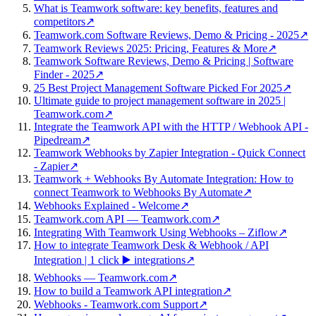
What is Teamwork software: key benefits, features and
competitors
↗
Teamwork.com Software Reviews, Demo & Pricing - 2025
↗
Teamwork Reviews 2025: Pricing, Features & More
↗
Teamwork Software Reviews, Demo & Pricing | Software
Finder - 2025
↗
25 Best Project Management Software Picked For 2025
↗
Ultimate guide to project management software in 2025 |
Teamwork.com
↗
Integrate the Teamwork API with the HTTP / Webhook API -
Pipedream
↗
Teamwork Webhooks by Zapier Integration - Quick Connect
- Zapier
↗
Teamwork + Webhooks By Automate Integration: How to
connect Teamwork to Webhooks By Automate
↗
Webhooks Explained - Welcome
↗
Teamwork.com API — Teamwork.com
↗
Integrating With Teamwork Using Webhooks – Ziflow
↗
How to integrate Teamwork Desk & Webhook / API
Integration | 1 click ▶️ integrations
↗
Webhooks — Teamwork.com
↗
How to build a Teamwork API integration
↗
Webhooks - Teamwork.com Support
↗