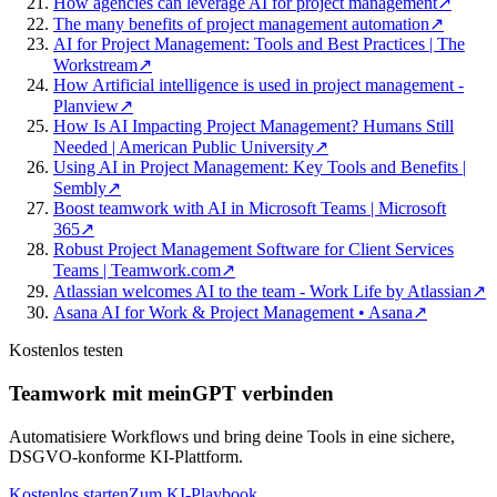
How agencies can leverage AI for project management
↗
The many benefits of project management automation
↗
AI for Project Management: Tools and Best Practices | The
Workstream
↗
How Artificial intelligence is used in project management -
Planview
↗
How Is AI Impacting Project Management? Humans Still
Needed | American Public University
↗
Using AI in Project Management: Key Tools and Benefits |
Sembly
↗
Boost teamwork with AI in Microsoft Teams | Microsoft
365
↗
Robust Project Management Software for Client Services
Teams | Teamwork.com
↗
Atlassian welcomes AI to the team - Work Life by Atlassian
↗
Asana AI for Work & Project Management • Asana
↗
Kostenlos testen
Teamwork mit meinGPT verbinden
Automatisiere Workflows und bring deine Tools in eine sichere,
DSGVO-konforme KI-Plattform.
Kostenlos starten
Zum KI-Playbook