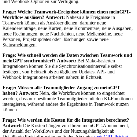
und Webhook-Optionen zur Verfügung.
Frage: Welche Teamwork-Ereignisse können einen meinGPT-
Workflow auslösen?
Antwort:
Nahezu alle Ereignisse in
Teamwork können als Auslöser dienen, darunter neue
Kalendereinträge, neue Karten, neue Kommentare, neue Ausgaben,
neue Rechnungen, neue Nachrichten, neue Meilensteine, neue
Personen, Projektupdates oder -löschungen sowie neue
Statusmeldungen.
Frage: Wie schnell werden die Daten zwischen Teamwork und
meinGPT synchronisiert?
Antwort:
Bei Make-basierten
Integrationen können Sie die Synchronisationsintervalle selbst
festlegen, von Echtzeit bis zu täglichen Updates. API- und
Webhook-Integrationen arbeiten nahezu in Echtzeit.
Frage: Müssen alle Teammitglieder Zugang zu meinGPT
haben?
Antwort:
Nein, die Workflows können so eingerichtet
werden, dass nur bestimmte Teammitglieder mit den KI-Funktionen
interagieren, während andere die Ergebnisse in Teamwork nutzen
können.
Frage: Wie werden die Kosten für die Integration berechnet?
Antwort:
Die Kosten hängen von Ihrem meinGPT-Abonnement,
der Anzahl der Workflows und der Nutzungshäufigkeit ab.
Detaillierte Preisinformationen finden Sie unter
meinGPT Pricing
.