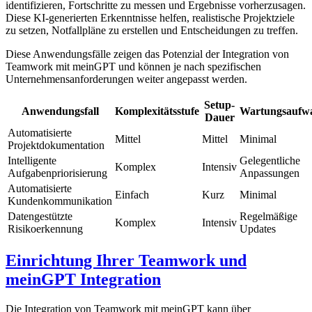
identifizieren, Fortschritte zu messen und Ergebnisse vorherzusagen.
Diese KI-generierten Erkenntnisse helfen, realistische Projektziele
zu setzen, Notfallpläne zu erstellen und Entscheidungen zu treffen.
Diese Anwendungsfälle zeigen das Potenzial der Integration von
Teamwork mit meinGPT und können je nach spezifischen
Unternehmensanforderungen weiter angepasst werden.
Setup-
Anwendungsfall
Komplexitätsstufe
Wartungsaufw
Dauer
Automatisierte
Mittel
Mittel
Minimal
Projektdokumentation
Intelligente
Gelegentliche
Komplex
Intensiv
Aufgabenpriorisierung
Anpassungen
Automatisierte
Einfach
Kurz
Minimal
Kundenkommunikation
Datengestützte
Regelmäßige
Komplex
Intensiv
Risikoerkennung
Updates
Einrichtung Ihrer Teamwork und
meinGPT Integration
Die Integration von Teamwork mit meinGPT kann über