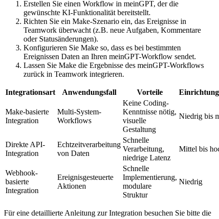
Erstellen Sie einen Workflow in meinGPT, der die
gewünschte KI-Funktionalität bereitstellt.
Richten Sie ein Make-Szenario ein, das Ereignisse in
Teamwork überwacht (z.B. neue Aufgaben, Kommentare
oder Statusänderungen).
Konfigurieren Sie Make so, dass es bei bestimmten
Ereignissen Daten an Ihren meinGPT-Workflow sendet.
Lassen Sie Make die Ergebnisse des meinGPT-Workflows
zurück in Teamwork integrieren.
Integrationsart
Anwendungsfall
Vorteile
Einrichtun
Keine Coding-
Make-basierte
Multi-System-
Kenntnisse nötig,
Niedrig bis m
Integration
Workflows
visuelle
Gestaltung
Schnelle
Direkte API-
Echtzeitverarbeitung
Verarbeitung,
Mittel bis ho
Integration
von Daten
niedrige Latenz
Schnelle
Webhook-
Ereignisgesteuerte
Implementierung,
basierte
Niedrig
Aktionen
modulare
Integration
Struktur
Für eine detaillierte Anleitung zur Integration besuchen Sie bitte die