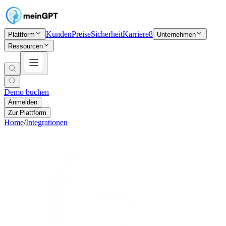
Kunden
Preise
Sicherheit
Karriere
8
Plattform
Unternehmen
Ressourcen
Demo buchen
Anmelden
Zur Plattform
Home
/
Integrationen