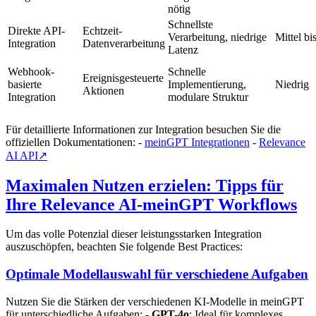
nötig
Schnellste
Direkte API-
Echtzeit-
Verarbeitung, niedrige
Mittel bi
Integration
Datenverarbeitung
Latenz
Webhook-
Schnelle
Ereignisgesteuerte
basierte
Implementierung,
Niedrig
Aktionen
Integration
modulare Struktur
Für detaillierte Informationen zur Integration besuchen Sie die
offiziellen Dokumentationen: -
meinGPT Integrationen
-
Relevance
AI API
↗
Maximalen Nutzen erzielen: Tipps für
Ihre Relevance AI-meinGPT Workflows
Um das volle Potenzial dieser leistungsstarken Integration
auszuschöpfen, beachten Sie folgende Best Practices:
Optimale Modellauswahl für verschiedene Aufgaben
Nutzen Sie die Stärken der verschiedenen KI-Modelle in meinGPT
für unterschiedliche Aufgaben: -
GPT-4o
: Ideal für komplexes