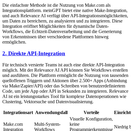
Die einfachste Methode ist die Nutzung von Make.com als
Integrationsplattform. meinGPT bietet eine native Make-Integration,
und auch Relevance AI verfügt über API-Integrationsmöglichkeiten,
um Daten zu bereichern, zu analysieren und zu integrieren. Diese
Integration eröffnet Möglichkeiten für dynamische Daten-
Workflows, die Echtzeit-Datenverarbeitung und die Generierung
von Erkenntnissen über verschiedene Plattformen hinweg
ermöglichen.
2. Direkte API-Integration
Für technisch versierte Teams ist auch eine direkte API-Integration
möglich. Mit der Relevance AI API können Sie Workflows erstellen
und ausführen. Die Plattform ermöglicht die Nutzung von tausenden
quelloffenen Triggern und Aktionen über 2.500+ Apps (Anbindung
via Make/Zapier/API) oder das Schreiben von benutzerdefiniertem
Code, um jede App oder API in Sekunden zu integrieren. Relevance
AI ist ein leistungsstarkes Tool für komplexe Datenoperationen wie
Clustering, Vektorsuche und Datenvisualisierung.
Integrationsart
Anwendungsfall
Vorteile
Einrich
Visuelle Konfiguration,
Make.com
Multi-System-
keine
Niedrig b
Integration
Workflows
Programmierkenntnisse