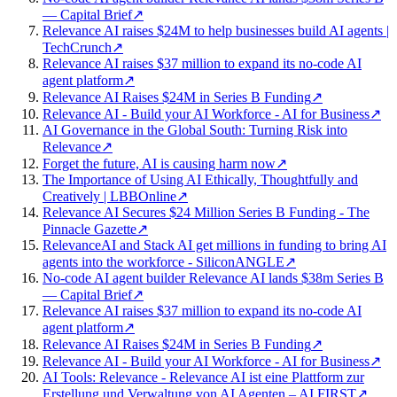
— Capital Brief
↗
Relevance AI raises $24M to help businesses build AI agents |
TechCrunch
↗
Relevance AI raises $37 million to expand its no-code AI
agent platform
↗
Relevance AI Raises $24M in Series B Funding
↗
Relevance AI - Build your AI Workforce - AI for Business
↗
AI Governance in the Global South: Turning Risk into
Relevance
↗
Forget the future, AI is causing harm now
↗
The Importance of Using AI Ethically, Thoughtfully and
Creatively | LBBOnline
↗
Relevance AI Secures $24 Million Series B Funding - The
Pinnacle Gazette
↗
RelevanceAI and Stack AI get millions in funding to bring AI
agents into the workforce - SiliconANGLE
↗
No-code AI agent builder Relevance AI lands $38m Series B
— Capital Brief
↗
Relevance AI raises $37 million to expand its no-code AI
agent platform
↗
Relevance AI Raises $24M in Series B Funding
↗
Relevance AI - Build your AI Workforce - AI for Business
↗
AI Tools: Relevance - Relevance AI ist eine Plattform zur
Erstellung und Verwaltung von AI Agenten – AI FIRST
↗