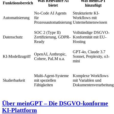
Was Relevance AI
Was meinGPT
Funktionsbereich
bietet
hinzufügt
No-Code AI Agents
Strukturierte KI-
Automatisierung
für
Workflows mit
Prozessautomatisierung
Unternehmenswissen
SOC 2 (Type II)
Vollständige DSGVO-
Datenschutz
Zertifizierung, GDPR-
Konformität mit EU-
Ready
Hosting
GPT-4o, Claude 3.7
OpenAI, Anthropic,
KI-Modellzugriff
Sonnet, Perplexity, o3-
Cohere, PaLM u.a.
mini
Multi-Agent-Systeme
Komplexe Workflows
Skalierbarkeit
mit speziellen
mit Variablen und
Fähigkeiten
Dokumentenverarbeitung
Über meinGPT – Die DSGVO-konforme
KI-Plattform