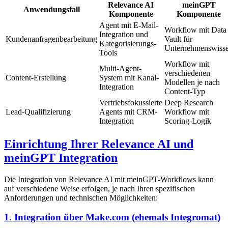
Relevance AI
meinGPT
Anwendungsfall
Komponente
Komponente
Agent mit E-Mail-
Workflow mit Data
Integration und
Kundenanfragenbearbeitung
Vault für
Kategorisierungs-
Unternehmenswiss
Tools
Workflow mit
Multi-Agent-
verschiedenen
Content-Erstellung
System mit Kanal-
Modellen je nach
Integration
Content-Typ
Vertriebsfokussierte
Deep Research
Lead-Qualifizierung
Agents mit CRM-
Workflow mit
Integration
Scoring-Logik
Einrichtung Ihrer Relevance AI und
meinGPT Integration
Die Integration von Relevance AI mit meinGPT-Workflows kann
auf verschiedene Weise erfolgen, je nach Ihren spezifischen
Anforderungen und technischen Möglichkeiten:
1. Integration über Make.com (ehemals Integromat)