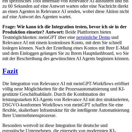
ein spezifisches Tool innerhalb von Relevance AI ausführen und bis
zu 60 Sekunden auf eine Antwort warten oder eine Nachricht direkt
an einen Agenten in Relevance AI senden, wobei diese Aktion nicht
auf eine Antwort des Agenten wartet.
Frage: Wie kann ich die Integration testen, bevor ich sie in der
Produktion einsetze?
Antwort:
Beide Plattformen bieten
Testmöglichkeiten: meinGPT über eine
persönliche Demo
und
Relevance AI mit einem kostenlosen Konto, mit dem Sie schnell
loslegen können. Nach der Erstellung eines Kontos mit Ihrer E-Mail
und dem Einloggen gelangen Sie zu Ihrem Hauptdashboard, wo Sie
mit der Beschreibung des gewünschten AI Agents beginnen können.
Fazit
Die Integration von Relevance AI mit meinGPT-Workflows eröffnet
völlig neue Möglichkeiten für die Prozessautomatisierung und KI-
gestützte Geschäftsabläufe. Durch die Kombination der
leistungsstarken KI-Agents von Relevance AI mit den strukturierten,
DSGVO-konformen Workflows von meinGPT schaffen Sie eine
flexible, skalierbare Infrastruktur für die intelligente Automatisierung
Ihrer Unternehmensprozesse.
Besonders wertvoll ist diese Integration für deutsche und
europäische Unternehmen, die einerseits von modernsten KI-