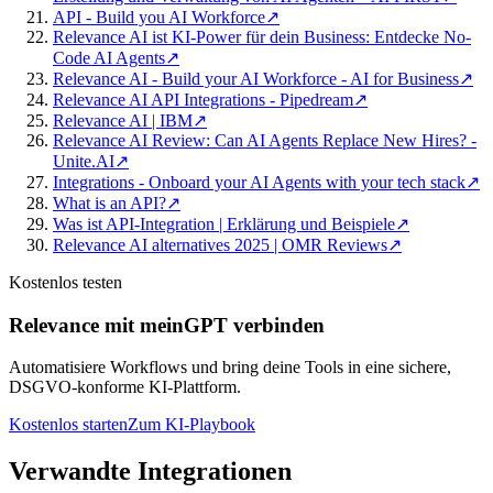
API - Build you AI Workforce
↗
Relevance AI ist KI-Power für dein Business: Entdecke No-
Code AI Agents
↗
Relevance AI - Build your AI Workforce - AI for Business
↗
Relevance AI API Integrations - Pipedream
↗
Relevance AI | IBM
↗
Relevance AI Review: Can AI Agents Replace New Hires? -
Unite.AI
↗
Integrations - Onboard your AI Agents with your tech stack
↗
What is an API?
↗
Was ist API-Integration | Erklärung und Beispiele
↗
Relevance AI alternatives 2025 | OMR Reviews
↗
Kostenlos testen
Relevance mit meinGPT verbinden
Automatisiere Workflows und bring deine Tools in eine sichere,
DSGVO-konforme KI-Plattform.
Kostenlos starten
Zum KI-Playbook
Verwandte Integrationen