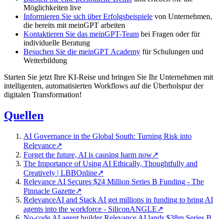
Möglichkeiten live
Informieren Sie sich über Erfolgsbeispiele
von Unternehmen,
die bereits mit meinGPT arbeiten
Kontaktieren Sie das meinGPT-Team
bei Fragen oder für
individuelle Beratung
Besuchen Sie die meinGPT Academy
für Schulungen und
Weiterbildung
Starten Sie jetzt Ihre KI-Reise und bringen Sie Ihr Unternehmen mit
intelligenten, automatisierten Workflows auf die Überholspur der
digitalen Transformation!
Quellen
AI Governance in the Global South: Turning Risk into
Relevance
↗
Forget the future, AI is causing harm now
↗
The Importance of Using AI Ethically, Thoughtfully and
Creatively | LBBOnline
↗
Relevance AI Secures $24 Million Series B Funding - The
Pinnacle Gazette
↗
RelevanceAI and Stack AI get millions in funding to bring AI
agents into the workforce - SiliconANGLE
↗
No-code AI agent builder Relevance AI lands $38m Series B