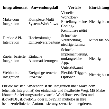
Integrationsart
Anwendungsfall
Vorteile
Einrichtun
Visuelle
Workflow-
Make.com
Komplexe Multi-
Erstellung, keine
Niedrig bis m
Integration
System-Workflows
Coding-
Kenntnisse nötig
Schnellste
Direkte API-
Hochvolumige
Verarbeitung,
Mittel bis ho
Integration
Echtzeitverarbeitung
niedrige Latenz
Schnelle
Implementierung,
Zapier-basierte
Einfache
umfangreiche
Niedrig
Integration
Automatisierungen
App-
Unterstützung
Webhook-
Ereignisgesteuerte
Flexible Trigger-
Niedrig bis m
Integration
Prozesse
Optionen
Für die meisten Anwender ist die Integration über Make.com
(ehemals Integromat) der einfachste und flexibelste Weg. Mit Make
können Sie leistungsstarke visuelle Workflows erstellen und
iLovePDF, iLoveIMG oder iLoveSign mühelos in Ihre
benutzerdefinierten Automatisierungsszenarien integrieren.