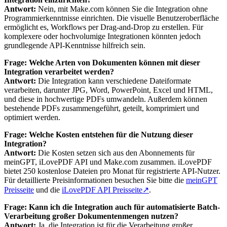
Antwort:
Nein, mit Make.com können Sie die Integration ohne
Programmierkenntnisse einrichten. Die visuelle Benutzeroberfläche
ermöglicht es, Workflows per Drag-and-Drop zu erstellen. Für
komplexere oder hochvolumige Integrationen könnten jedoch
grundlegende API-Kenntnisse hilfreich sein.
Frage: Welche Arten von Dokumenten können mit dieser
Integration verarbeitet werden?
Antwort:
Die Integration kann verschiedene Dateiformate
verarbeiten, darunter JPG, Word, PowerPoint, Excel und HTML,
und diese in hochwertige PDFs umwandeln. Außerdem können
bestehende PDFs zusammengeführt, geteilt, komprimiert und
optimiert werden.
Frage: Welche Kosten entstehen für die Nutzung dieser
Integration?
Antwort:
Die Kosten setzen sich aus den Abonnements für
meinGPT, iLovePDF API und Make.com zusammen. iLovePDF
bietet 250 kostenlose Dateien pro Monat für registrierte API-Nutzer.
Für detaillierte Preisinformationen besuchen Sie bitte die
meinGPT
Preisseite
und die
iLovePDF API Preisseite
↗
.
Frage: Kann ich die Integration auch für automatisierte Batch-
Verarbeitung großer Dokumentenmengen nutzen?
Antwort:
Ja, die Integration ist für die Verarbeitung großer