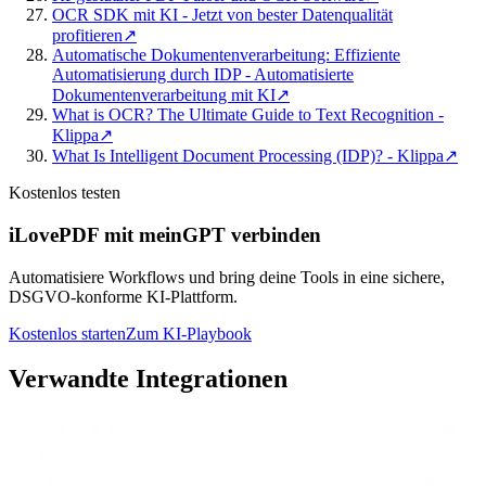
OCR SDK mit KI - Jetzt von bester Datenqualität
profitieren
↗
Automatische Dokumentenverarbeitung: Effiziente
Automatisierung durch IDP - Automatisierte
Dokumentenverarbeitung mit KI
↗
What is OCR? The Ultimate Guide to Text Recognition -
Klippa
↗
What Is Intelligent Document Processing (IDP)? - Klippa
↗
Kostenlos testen
iLovePDF mit meinGPT verbinden
Automatisiere Workflows und bring deine Tools in eine sichere,
DSGVO-konforme KI-Plattform.
Kostenlos starten
Zum KI-Playbook
Verwandte Integrationen