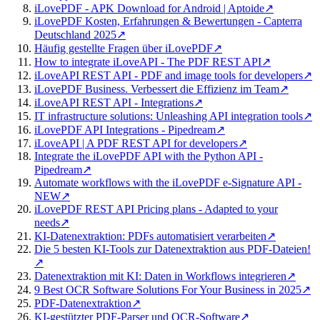
iLovePDF - APK Download for Android | Aptoide
↗
iLovePDF Kosten, Erfahrungen & Bewertungen - Capterra
Deutschland 2025
↗
Häufig gestellte Fragen über iLovePDF
↗
How to integrate iLoveAPI - The PDF REST API
↗
iLoveAPI REST API - PDF and image tools for developers
↗
iLovePDF Business. Verbessert die Effizienz im Team
↗
iLoveAPI REST API - Integrations
↗
IT infrastructure solutions: Unleashing API integration tools
↗
iLovePDF API Integrations - Pipedream
↗
iLoveAPI | A PDF REST API for developers
↗
Integrate the iLovePDF API with the Python API -
Pipedream
↗
Automate workflows with the iLovePDF e-Signature API -
NEW
↗
iLovePDF REST API Pricing plans - Adapted to your
needs
↗
KI-Datenextraktion: PDFs automatisiert verarbeiten
↗
Die 5 besten KI-Tools zur Datenextraktion aus PDF-Dateien!
↗
Datenextraktion mit KI: Daten in Workflows integrieren
↗
9 Best OCR Software Solutions For Your Business in 2025
↗
PDF-Datenextraktion
↗
KI-gestützter PDF-Parser und OCR-Software
↗