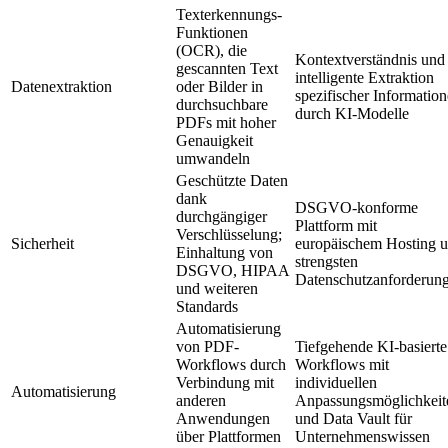
Texterkennungs-
Funktionen
(OCR), die
Kontextverständnis und
gescannten Text
intelligente Extraktion
Datenextraktion
oder Bilder in
spezifischer Informatio
durchsuchbare
durch KI-Modelle
PDFs mit hoher
Genauigkeit
umwandeln
Geschützte Daten
dank
DSGVO-konforme
durchgängiger
Plattform mit
Verschlüsselung;
Sicherheit
europäischem Hosting 
Einhaltung von
strengsten
DSGVO, HIPAA
Datenschutzanforderun
und weiteren
Standards
Automatisierung
von PDF-
Tiefgehende KI-basierte
Workflows durch
Workflows mit
Verbindung mit
individuellen
Automatisierung
anderen
Anpassungsmöglichkeit
Anwendungen
und Data Vault für
über Plattformen
Unternehmenswissen