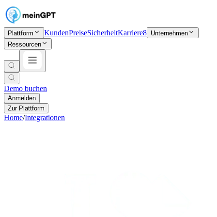
Kunden
Preise
Sicherheit
Karriere
8
Plattform
Unternehmen
Ressourcen
Demo buchen
Anmelden
Zur Plattform
Home
/
Integrationen