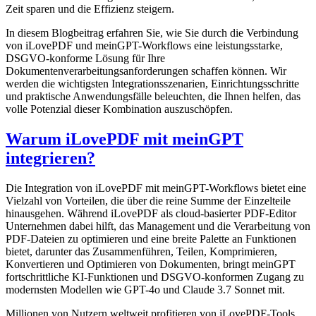
Zeit sparen und die Effizienz steigern.
In diesem Blogbeitrag erfahren Sie, wie Sie durch die Verbindung
von iLovePDF und meinGPT-Workflows eine leistungsstarke,
DSGVO-konforme Lösung für Ihre
Dokumentenverarbeitungsanforderungen schaffen können. Wir
werden die wichtigsten Integrationsszenarien, Einrichtungsschritte
und praktische Anwendungsfälle beleuchten, die Ihnen helfen, das
volle Potenzial dieser Kombination auszuschöpfen.
Warum iLovePDF mit meinGPT
integrieren?
Die Integration von iLovePDF mit meinGPT-Workflows bietet eine
Vielzahl von Vorteilen, die über die reine Summe der Einzelteile
hinausgehen. Während iLovePDF als cloud-basierter PDF-Editor
Unternehmen dabei hilft, das Management und die Verarbeitung von
PDF-Dateien zu optimieren und eine breite Palette an Funktionen
bietet, darunter das Zusammenführen, Teilen, Komprimieren,
Konvertieren und Optimieren von Dokumenten, bringt meinGPT
fortschrittliche KI-Funktionen und DSGVO-konformen Zugang zu
modernsten Modellen wie GPT-4o und Claude 3.7 Sonnet mit.
Millionen von Nutzern weltweit profitieren von iLovePDF-Tools,