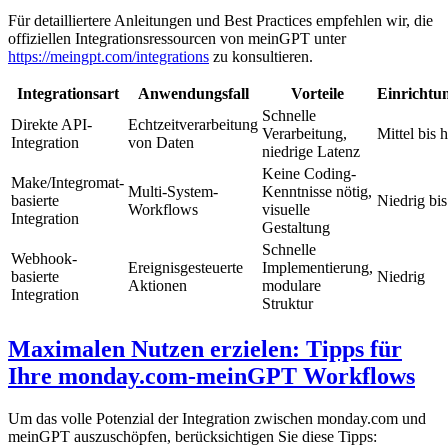
Für detailliertere Anleitungen und Best Practices empfehlen wir, die
offiziellen Integrationsressourcen von meinGPT unter
https://meingpt.com/integrations
zu konsultieren.
Integrationsart
Anwendungsfall
Vorteile
Einrichtu
Schnelle
Direkte API-
Echtzeitverarbeitung
Verarbeitung,
Mittel bis 
Integration
von Daten
niedrige Latenz
Keine Coding-
Make/Integromat-
Multi-System-
Kenntnisse nötig,
basierte
Niedrig bis
Workflows
visuelle
Integration
Gestaltung
Schnelle
Webhook-
Ereignisgesteuerte
Implementierung,
basierte
Niedrig
Aktionen
modulare
Integration
Struktur
Maximalen Nutzen erzielen: Tipps für
Ihre monday.com-meinGPT Workflows
Um das volle Potenzial der Integration zwischen monday.com und
meinGPT auszuschöpfen, berücksichtigen Sie diese Tipps: