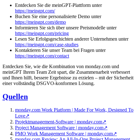
Entdecken Sie die meinGPT-Plattform unter
https://meingpt.com/
Buchen Sie eine personalisierte Demo unter
https://meingpt.com/demo
Informieren Sie sich über unsere Preismodelle unter
https://meingpt.com/pricing
Lesen Sie Erfolgsgeschichten anderer Unternehmen unter
https://meingpt.com/case-studies
Kontaktieren Sie unser Team bei Fragen unter
https://meingpt.com/contact
Entdecken Sie, wie die Kombination von monday.com und
meinGPT Ihrem Team Zeit spart, die Zusammenarbeit verbessert
und Ihnen hilft, bessere Ergebnisse zu erzielen – mit der Sicherheit
einer vollständig DSGVO-konformen Lösung.
Quellen
monday.com Work Platform | Made For Work, Designed To
Love
↗
Projektmanagement-Software | monday.com
↗
Project Management Software | monday.com
↗
PMO Work Management Software | monday.com
↗
monday.com Review: An All-In-One Project Management