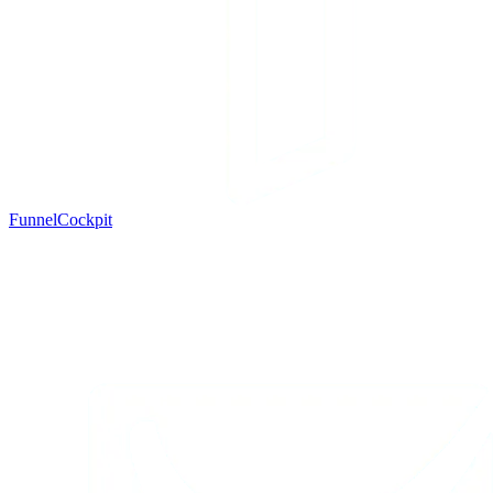
FunnelCockpit