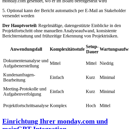
monday.com gesendet, wo er im Board bereitgestellt wird
5. Optional kann der Bericht automatisch per E-Mail an Stakeholder
versendet werden
Der Hauptvorteil:
Regelmäßige, datengestützte Einblicke in den
Projektfortschritt ohne manuellen Analyseaufwand, konsistente
Berichterstattung und frühzeitige Erkennung von Projektrisiken.
Setup-
Anwendungsfall
Komplexitätsstufe
Wartungsaufw
Dauer
Dokumentenanalyse und
Mittel
Mittel
Niedrig
Aufgabenerstellung
Kundenanfragen-
Einfach
Kurz
Minimal
Bearbeitung
Meeting-Protokolle und
Einfach
Kurz
Minimal
Aufgabenverfolgung
Projektfortschrittsanalyse
Komplex
Hoch
Mittel
Einrichtung Ihrer monday.com und
meinGPT Integration