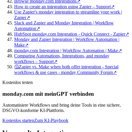
Browse monday.com Integrations
↗
How to create an integration using Zapier – Support
↗
Use Zapier's monday integration to streamline your work |
Zapier
↗
Slack and Zapier and Monday Integration | Workflow
Automation
↗
HubSpot monday.com Integration - Quick Connect - Zapier
↗
Monday and Zapier Integration | Workflow Automation |
Make
↗
monday.com Integration | Workflow Automation | Make
↗
Comparing Automations, Integrations, and monday
workflows – Support
↗
🤔Zapier vs. Make when both offer integration - Special
workflows & use cases - monday Community Forum
↗
Kostenlos testen
monday.com mit meinGPT verbinden
Automatisiere Workflows und bring deine Tools in eine sichere,
DSGVO-konforme KI-Plattform.
Kostenlos starten
Zum KI-Playbook