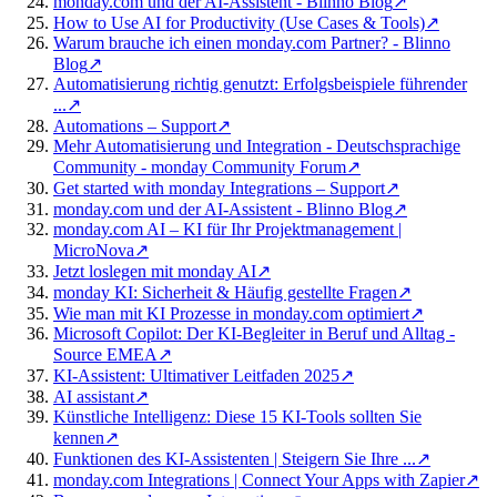
monday.com und der AI-Assistent - Blinno Blog
↗
How to Use AI for Productivity (Use Cases & Tools)
↗
Warum brauche ich einen monday.com Partner? - Blinno
Blog
↗
Automatisierung richtig genutzt: Erfolgsbeispiele führender
...
↗
Automations – Support
↗
Mehr Automatisierung und Integration - Deutschsprachige
Community - monday Community Forum
↗
Get started with monday Integrations – Support
↗
monday.com und der AI-Assistent - Blinno Blog
↗
monday.com AI – KI für Ihr Projektmanagement |
MicroNova
↗
Jetzt loslegen mit monday AI
↗
monday KI: Sicherheit & Häufig gestellte Fragen
↗
Wie man mit KI Prozesse in monday.com optimiert
↗
Microsoft Copilot: Der KI-Begleiter in Beruf und Alltag -
Source EMEA
↗
KI-Assistent: Ultimativer Leitfaden 2025
↗
AI assistant
↗
Künstliche Intelligenz: Diese 15 KI-Tools sollten Sie
kennen
↗
Funktionen des KI-Assistenten | Steigern Sie Ihre ...
↗
monday.com Integrations | Connect Your Apps with Zapier
↗