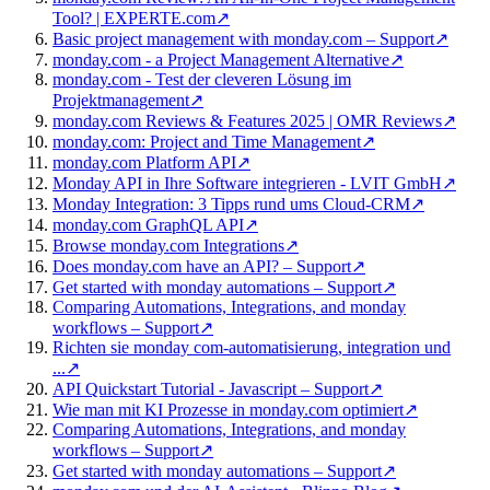
Tool? | EXPERTE.com
↗
Basic project management with monday.com – Support
↗
monday.com - a Project Management Alternative
↗
monday.com - Test der cleveren Lösung im
Projektmanagement
↗
monday.com Reviews & Features 2025 | OMR Reviews
↗
monday.com: Project and Time Management
↗
monday.com Platform API
↗
Monday API in Ihre Software integrieren - LVIT GmbH
↗
Monday Integration: 3 Tipps rund ums Cloud-CRM
↗
monday.com GraphQL API
↗
Browse monday.com Integrations
↗
Does monday.com have an API? – Support
↗
Get started with monday automations – Support
↗
Comparing Automations, Integrations, and monday
workflows – Support
↗
Richten sie monday com-automatisierung, integration und
...
↗
API Quickstart Tutorial - Javascript – Support
↗
Wie man mit KI Prozesse in monday.com optimiert
↗
Comparing Automations, Integrations, and monday
workflows – Support
↗
Get started with monday automations – Support
↗