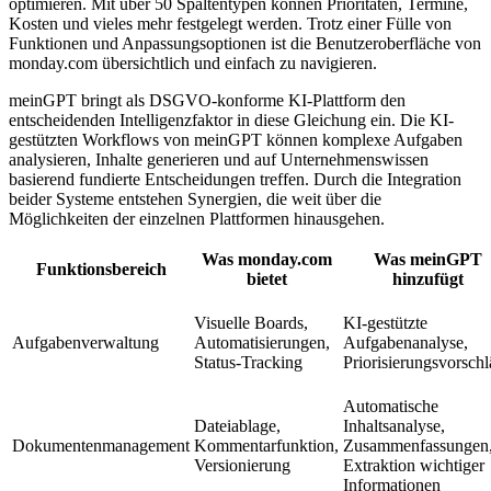
optimieren. Mit über 50 Spaltentypen können Prioritäten, Termine,
Kosten und vieles mehr festgelegt werden. Trotz einer Fülle von
Funktionen und Anpassungsoptionen ist die Benutzeroberfläche von
monday.com übersichtlich und einfach zu navigieren.
meinGPT bringt als DSGVO-konforme KI-Plattform den
entscheidenden Intelligenzfaktor in diese Gleichung ein. Die KI-
gestützten Workflows von meinGPT können komplexe Aufgaben
analysieren, Inhalte generieren und auf Unternehmenswissen
basierend fundierte Entscheidungen treffen. Durch die Integration
beider Systeme entstehen Synergien, die weit über die
Möglichkeiten der einzelnen Plattformen hinausgehen.
Was monday.com
Was meinGPT
Funktionsbereich
bietet
hinzufügt
Visuelle Boards,
KI-gestützte
Aufgabenverwaltung
Automatisierungen,
Aufgabenanalyse,
Status-Tracking
Priorisierungsvorsch
Automatische
Dateiablage,
Inhaltsanalyse,
Dokumentenmanagement
Kommentarfunktion,
Zusammenfassungen
Versionierung
Extraktion wichtiger
Informationen