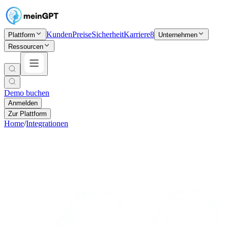
Kunden
Preise
Sicherheit
Karriere
8
Plattform
Unternehmen
Ressourcen
Demo buchen
Anmelden
Zur Plattform
Home
/
Integrationen