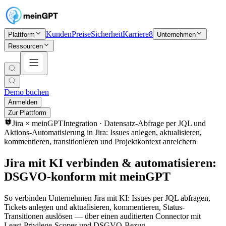
Kunden
Preise
Sicherheit
Karriere
8
Plattform
Unternehmen
Ressourcen
Demo buchen
Anmelden
Zur Plattform
Jira
× meinGPT
Integration ·
Datensatz-Abfrage per JQL und
Aktions-Automatisierung in Jira: Issues anlegen, aktualisieren,
kommentieren, transitionieren und Projektkontext anreichern
Jira mit KI verbinden & automatisieren:
DSGVO-konform mit meinGPT
So verbinden Unternehmen Jira mit KI: Issues per JQL abfragen,
Tickets anlegen und aktualisieren, kommentieren, Status-
Transitionen auslösen — über einen auditierten Connector mit
Least-Privilege-Scopes und DSGVO-Bezug.