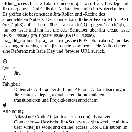
offline_access für die Token-Erneuerung — also Least Privilege auf
Jira-Vorgänge. Tool Calls des Assistenten laufen im Nutzerkontext:
Es greifen die bestehenden Jira-Rollen und -Rechte des
angemeldeten Nutzers. Der Connector ruft die Atlassian-REST-API
(/rest/api/3) auf — Lesen über jira_search (JQL gegen /search/jql),
jira_get_issue und jira_list_projects; Schreiben über jira_create_issue
(POST /issue), jira_update_issue (PATCH /issue),
jira_add_comment, jira_transition_issue (POST /transitions) und das
als 'dangerous' eingestufte jira_delete_comment. Jede Aktion liefert
eine Referenz mit Issue-Key und /browse-URL zurück.
Quelle
Jira
Fähigkeit
Datensatz-Abfrage per JQL und Aktions-Automatisierung in
Jira: Issues anlegen, aktualisieren, kommentieren,
transitionieren und Projektkontext anreichern
Anbindung
Atlassian OAuth 2.0 (auth.atlassian.com) als nativer
Connector — klassische Jira-Scopes read:jira-work, read:jira-
user, write:jira-work und offline_access; Tool Calls laufen im