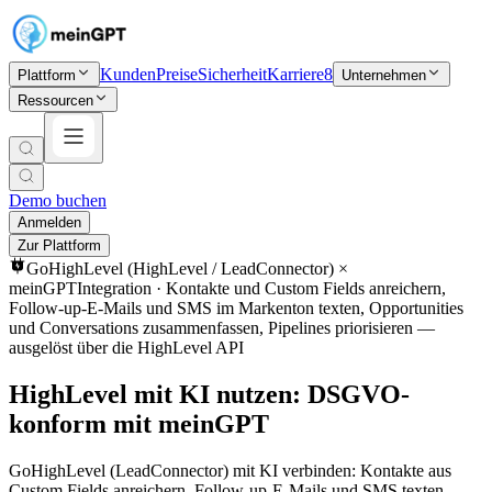
Kunden
Preise
Sicherheit
Karriere
8
Plattform
Unternehmen
Ressourcen
Demo buchen
Anmelden
Zur Plattform
GoHighLevel (HighLevel / LeadConnector)
×
meinGPT
Integration ·
Kontakte und Custom Fields anreichern,
Follow-up-E-Mails und SMS im Markenton texten, Opportunities
und Conversations zusammenfassen, Pipelines priorisieren —
ausgelöst über die HighLevel API
HighLevel mit KI nutzen: DSGVO-
konform mit meinGPT
GoHighLevel (LeadConnector) mit KI verbinden: Kontakte aus
Custom Fields anreichern, Follow-up-E-Mails und SMS texten,