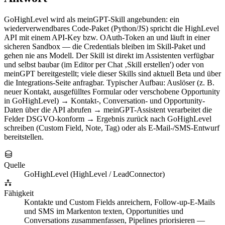
GoHighLevel wird als meinGPT-Skill angebunden: ein
wiederverwendbares Code-Paket (Python/JS) spricht die HighLevel
API mit einem API-Key bzw. OAuth-Token an und läuft in einer
sicheren Sandbox — die Credentials bleiben im Skill-Paket und
gehen nie ans Modell. Der Skill ist direkt im Assistenten verfügbar
und selbst baubar (im Editor per Chat ‚Skill erstellen') oder von
meinGPT bereitgestellt; viele dieser Skills sind aktuell Beta und über
die Integrations-Seite anfragbar. Typischer Aufbau: Auslöser (z. B.
neuer Kontakt, ausgefülltes Formular oder verschobene Opportunity
in GoHighLevel) → Kontakt-, Conversation- und Opportunity-
Daten über die API abrufen → meinGPT-Assistent verarbeitet die
Felder DSGVO-konform → Ergebnis zurück nach GoHighLevel
schreiben (Custom Field, Note, Tag) oder als E-Mail-/SMS-Entwurf
bereitstellen.
Quelle
GoHighLevel (HighLevel / LeadConnector)
Fähigkeit
Kontakte und Custom Fields anreichern, Follow-up-E-Mails
und SMS im Markenton texten, Opportunities und
Conversations zusammenfassen, Pipelines priorisieren —