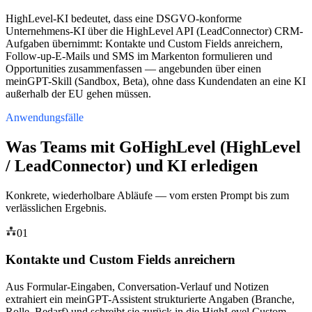
HighLevel-KI bedeutet, dass eine DSGVO-konforme
Unternehmens-KI über die HighLevel API (LeadConnector) CRM-
Aufgaben übernimmt: Kontakte und Custom Fields anreichern,
Follow-up-E-Mails und SMS im Markenton formulieren und
Opportunities zusammenfassen — angebunden über einen
meinGPT-Skill (Sandbox, Beta), ohne dass Kundendaten an eine KI
außerhalb der EU gehen müssen.
Anwendungsfälle
Was Teams mit GoHighLevel (HighLevel
/ LeadConnector) und KI erledigen
Konkrete, wiederholbare Abläufe — vom ersten Prompt bis zum
verlässlichen Ergebnis.
01
Kontakte und Custom Fields anreichern
Aus Formular-Eingaben, Conversation-Verlauf und Notizen
extrahiert ein meinGPT-Assistent strukturierte Angaben (Branche,
Rolle, Bedarf) und schreibt sie zurück in die HighLevel Custom