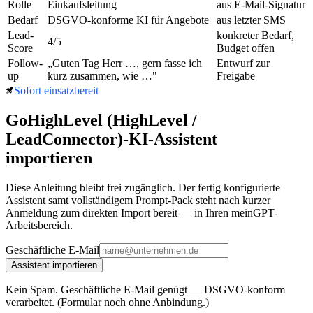
Rolle
Einkaufsleitung
aus E-Mail-Signatur
Bedarf
DSGVO-konforme KI für Angebote
aus letzter SMS
Lead-
konkreter Bedarf,
4/5
Score
Budget offen
Follow-
„Guten Tag Herr …, gern fasse ich
Entwurf zur
up
kurz zusammen, wie …"
Freigabe
Sofort einsatzbereit
GoHighLevel (HighLevel /
LeadConnector)
-KI-Assistent
importieren
Diese Anleitung bleibt frei zugänglich. Der fertig konfigurierte
Assistent samt vollständigem Prompt-Pack steht nach kurzer
Anmeldung zum direkten Import bereit — in Ihren meinGPT-
Arbeitsbereich.
Geschäftliche E-Mail
Assistent importieren
Kein Spam. Geschäftliche E-Mail genügt — DSGVO-konform
verarbeitet. (Formular noch ohne Anbindung.)