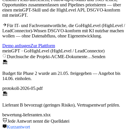
Opportunities zusammenfassen und Pipelines priorisieren — über
einen meinGPT-Skill und die HighLevel API, DSGVO-konform
mit meinGPT.
Für IT- und Fachverantwortliche, die
GoHighLevel (HighLevel /
LeadConnector)
-Wissen DSGVO-konform mit KI nutzbar machen
wollen — ohne Datenabfluss, ohne Eigenentwicklung.
Demo anfragen
Zur Plattform
meinGPT ·
GoHighLevel (HighLevel / LeadConnector)
Durchsuche die Projekt-ACME-Dokumente…
Senden
Budget für Phase 2 wurde am 21.05. freigegeben — Angebot bis
14.06. einholen.
protokoll-2026-05.pdf
Lieferant B bevorzugt (geringes Risiko), Vertragsentwurf prüfen.
bewertung-lieferanten.xlsx
Jede Antwort nennt die Quelldatei
Kurzantwort