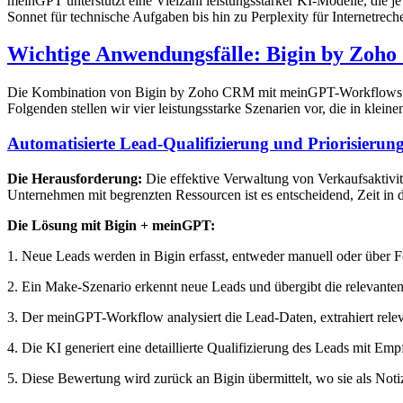
meinGPT unterstützt eine Vielzahl leistungsstarker KI-Modelle, die
Sonnet für technische Aufgaben bis hin zu Perplexity für Internetrec
Wichtige Anwendungsfälle: Bigin by Zoh
Die Kombination von Bigin by Zoho CRM mit meinGPT-Workflows eröf
Folgenden stellen wir vier leistungsstarke Szenarien vor, die in kle
Automatisierte Lead-Qualifizierung und Priorisierun
Die Herausforderung:
Die effektive Verwaltung von Verkaufsaktivi
Unternehmen mit begrenzten Ressourcen ist es entscheidend, Zeit in di
Die Lösung mit Bigin + meinGPT:
1. Neue Leads werden in Bigin erfasst, entweder manuell oder über F
2. Ein Make-Szenario erkennt neue Leads und übergibt die relevan
3. Der meinGPT-Workflow analysiert die Lead-Daten, extrahiert releva
4. Die KI generiert eine detaillierte Qualifizierung des Leads mit Emp
5. Diese Bewertung wird zurück an Bigin übermittelt, wo sie als Notiz