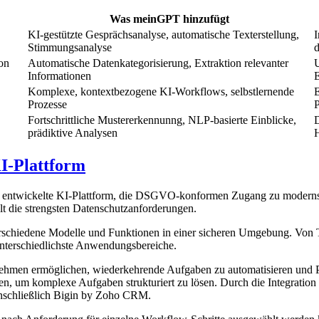
Was meinGPT hinzufügt
KI-gestützte Gesprächsanalyse, automatische Texterstellung,
I
Stimmungsanalyse
d
on
Automatische Datenkategorisierung, Extraktion relevanter
U
Informationen
E
Komplexe, kontextbezogene KI-Workflows, selbstlernende
E
Prozesse
P
Fortschrittliche Mustererkennunng, NLP-basierte Einblicke,
D
prädiktive Analysen
-Plattform
n entwickelte KI-Plattform, die DSGVO-konformen Zugang zu modernste
t die strengsten Datenschutzanforderungen.
schiedene Modelle und Funktionen in einer sicheren Umgebung. Von Te
nterschiedlichste Anwendungsbereiche.
hmen ermöglichen, wiederkehrende Aufgaben zu automatisieren und Proz
rden, um komplexe Aufgaben strukturiert zu lösen. Durch die Integrat
nschließlich Bigin by Zoho CRM.