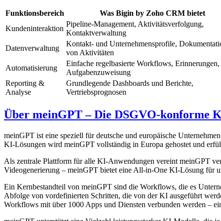
Funktionsbereich
Was Bigin by Zoho CRM bietet
Pipeline-Management, Aktivitätsverfolgung,
Kundeninteraktion
Kontaktverwaltung
Kontakt- und Unternehmensprofile, Dokumentati
Datenverwaltung
von Aktivitäten
Einfache regelbasierte Workflows, Erinnerungen,
Automatisierung
Aufgabenzuweisung
Reporting &
Grundlegende Dashboards und Berichte,
Analyse
Vertriebsprognosen
Über meinGPT – Die DSGVO-konforme KI
meinGPT ist eine speziell für deutsche und europäische Unternehme
KI-Lösungen wird meinGPT vollständig in Europa gehostet und erfüll
Als zentrale Plattform für alle KI-Anwendungen vereint meinGPT ver
Videogenerierung – meinGPT bietet eine All-in-One KI-Lösung für u
Ein Kernbestandteil von meinGPT sind die Workflows, die es Unterne
Abfolge von vordefinierten Schritten, die von der KI ausgeführt we
Workflows mit über 1000 Apps und Diensten verbunden werden – ei