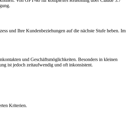
en können. Von GPT-4o für komplexes Reasoning über Claude 3.7
ügung.
ess und Ihre Kundenbeziehungen auf die nächste Stufe heben. Im
enkontakten und Geschäftsmöglichkeiten. Besonders in kleinen
ng ist jedoch zeitaufwendig und oft inkonsistent.
ten Kriterien.