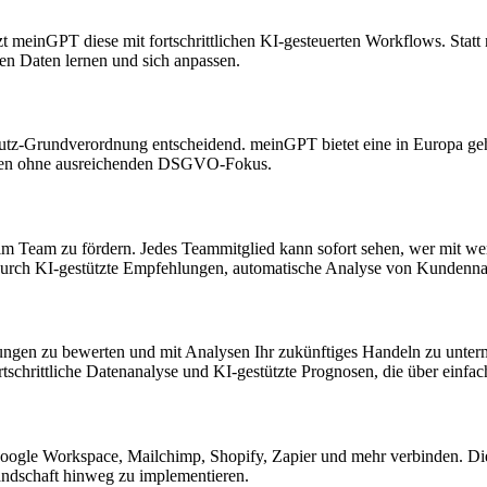
 meinGPT diese mit fortschrittlichen KI-gesteuerten Workflows. Statt n
en Daten lernen und sich anpassen.
tz-Grundverordnung entscheidend. meinGPT bietet eine in Europa gehos
ungen ohne ausreichenden DSGVO-Fokus.
 im Team zu fördern. Jedes Teammitglied kann sofort sehen, wer mit we
durch KI-gestützte Empfehlungen, automatische Analyse von Kundennac
hungen zu bewerten und mit Analysen Ihr zukünftiges Handeln zu unterm
tschrittliche Datenanalyse und KI-gestützte Prognosen, die über einf
Google Workspace, Mailchimp, Shopify, Zapier und mehr verbinden. Di
andschaft hinweg zu implementieren.