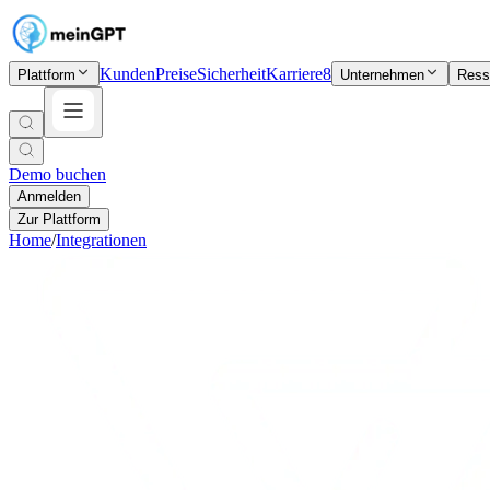
Kunden
Preise
Sicherheit
Karriere
8
Plattform
Unternehmen
Ress
Demo buchen
Anmelden
Zur Plattform
Home
/
Integrationen