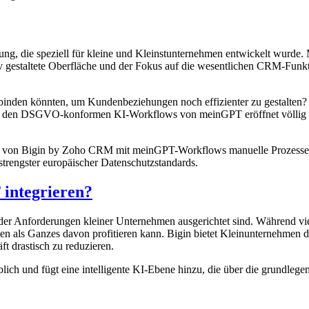
ng, die speziell für kleine und Kleinstunternehmen entwickelt wurde.
itiv gestaltete Oberfläche und der Fokus auf die wesentlichen CRM-Fun
rbinden könnten, um Kundenbeziehungen noch effizienter zu gestalten
 den DSGVO-konformen KI-Workflows von meinGPT eröffnet völlig ne
ion von Bigin by Zoho CRM mit meinGPT-Workflows manuelle Prozesse re
strengster europäischer Datenschutzstandards.
integrieren?
ung der Anforderungen kleiner Unternehmen ausgerichtet sind. Während v
n als Ganzes davon profitieren kann. Bigin bietet Kleinunternehmen d
t drastisch zu reduzieren.
lich und fügt eine intelligente KI-Ebene hinzu, die über die grundleg