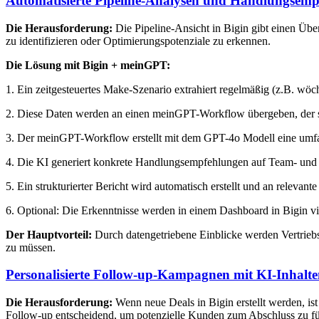
Automatisierte Pipeline-Analysen und Handlungsem
Die Herausforderung:
Die Pipeline-Ansicht in Bigin gibt einen Über
zu identifizieren oder Optimierungspotenziale zu erkennen.
Die Lösung mit Bigin + meinGPT:
1. Ein zeitgesteuertes Make-Szenario extrahiert regelmäßig (z.B. wöch
2. Diese Daten werden an einen meinGPT-Workflow übergeben, der spez
3. Der meinGPT-Workflow erstellt mit dem GPT-4o Modell eine umfass
4. Die KI generiert konkrete Handlungsempfehlungen auf Team- und 
5. Ein strukturierter Bericht wird automatisch erstellt und an relevan
6. Optional: Die Erkenntnisse werden in einem Dashboard in Bigin vis
Der Hauptvorteil:
Durch datengetriebene Einblicke werden Vertriebsp
zu müssen.
Personalisierte Follow-up-Kampagnen mit KI-Inhalt
Die Herausforderung:
Wenn neue Deals in Bigin erstellt werden, ist 
Follow-up entscheidend, um potenzielle Kunden zum Abschluss zu füh