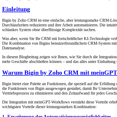
Einleitung
Bigin by Zoho CRM ist eine einfache, aber leistungsstarke CRM-Lösu
Durchlaufzeiten reduzieren und ihre Arbeit automatisieren. Die intu
schlankes System ohne überflüssige Komplexität suchen.
Was aber, wenn Sie Ihr CRM mit fortschrittlicher KI-Technologie ve
Die Kombination von Bigins benutzerfreundlichem CRM-System mit
Datenanalyse.
In diesem Blogbeitrag zeigen wir Ihnen, wie Sie durch die Integrat
mehr Geschäfte abschließen können – und das alles unter Einhaltung 
Warum Bigin by Zoho CRM mit meinGPT 
Bigin bietet eine Palette an Funktionen, die speziell auf die Erfüll
die Funktionen von Bigin ausgewogen gestaltet, damit Ihr Unternehme
Vertriebsprozess zu eliminieren und den Zeitaufwand für jedes Geschäf
Die Integration mit meinGPT-Workflows verstärkt diese Vorteile erheb
wichtigsten Vorteile dieser leistungsstarken Kombination:
1. Erweiterung der Automatisierungsmöglichkeiten