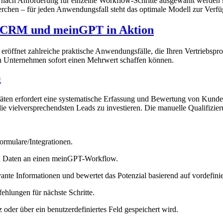
 je nach Anforderung für einzelne Workflow-Schritte ausgewählt werd
herchen – für jeden Anwendungsfall steht das optimale Modell zur Verf
o CRM und meinGPT in Aktion
fnet zahlreiche praktische Anwendungsfälle, die Ihren Vertriebsproz
inen Unternehmen sofort einen Mehrwert schaffen können.
g
täten erfordert eine systematische Erfassung und Bewertung von Kund
e vielversprechendsten Leads zu investieren. Die manuelle Qualifizieru
ormulare/Integrationen.
ten Daten an einen meinGPT-Workflow.
nte Informationen und bewertet das Potenzial basierend auf vordefinier
fehlungen für nächste Schritte.
 oder über ein benutzerdefiniertes Feld gespeichert wird.