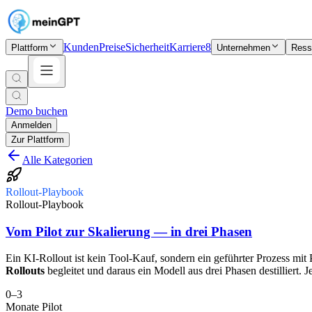
Kunden
Preise
Sicherheit
Karriere
8
Plattform
Unternehmen
Ress
Demo buchen
Anmelden
Zur Plattform
Alle Kategorien
Rollout-Playbook
Rollout-Playbook
Vom Pilot zur Skalierung — in drei Phasen
Ein KI-Rollout ist kein Tool-Kauf, sondern ein geführter Prozess mit
Rollouts
begleitet und daraus ein Modell aus drei Phasen destilliert. J
0–3
Monate Pilot