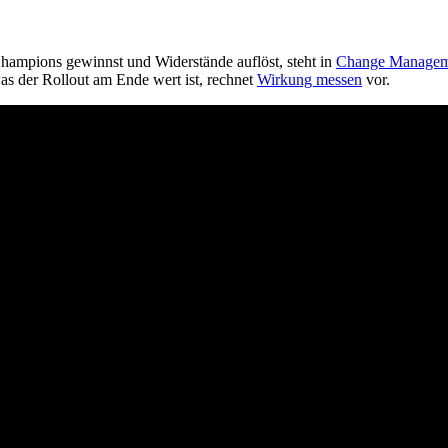
hampions gewinnst und Widerstände auflöst, steht in
Change Managem
as der Rollout am Ende wert ist, rechnet
Wirkung messen
vor.