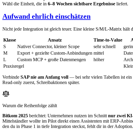
Wähl die Einheit, die in
6–8 Wochen sichtbare Ergebnisse
liefert.
Aufwand ehrlich einschätzen
Nicht jede Integration ist gleich teuer. Eine kleine S/M/L-Matrix hält 
Klasse
Ansatz
Time-to-Value
A
S
Nativer Connector, kleiner Scope
sehr schnell
geri
M
Export + gezielte Custom-Anbindungen
mittel
Date
L
Custom MCP + große Datenmengen
höher
Arch
Praxisregel
Klein
Verbinde
SAP nie am Anfang voll
— bei sehr vielen Tabellen ist ein
Read-only zuerst, Schreibaktionen später.
Warum die Reihenfolge zählt
Bitkom 2025
berichtet: Unternehmen nutzen im Schnitt
nur zwei K
Mittelständler wollte im Pilot direkt einen Assistenten mit ERP-Anbi
den du in Phase 1 in tiefe Integration steckst, fehlt dir in der Adoption