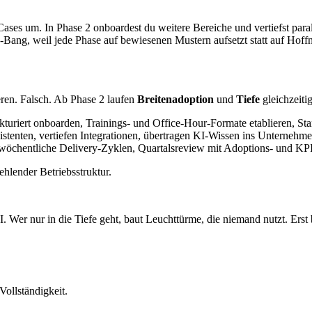
Cases um. In Phase 2 onboardest du weitere Bereiche und vertiefst par
g-Bang, weil jede Phase auf bewiesenen Mustern aufsetzt statt auf Hoff
ieren. Falsch. Ab Phase 2 laufen
Breitenadoption
und
Tiefe
gleichzeiti
kturiert onboarden, Trainings- und Office-Hour-Formate etablieren, St
tenten, vertiefen Integrationen, übertragen KI-Wissen ins Unternehme
iwöchentliche Delivery-Zyklen, Quartalsreview mit Adoptions- und KPI
ehlender Betriebsstruktur.
I. Wer nur in die Tiefe geht, baut Leuchttürme, die niemand nutzt. E
Vollständigkeit.