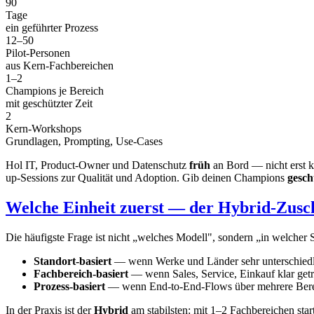
90
Tage
ein geführter Prozess
12–50
Pilot-Personen
aus Kern-Fachbereichen
1–2
Champions je Bereich
mit geschützter Zeit
2
Kern-Workshops
Grundlagen, Prompting, Use-Cases
Hol IT, Product-Owner und Datenschutz
früh
an Bord — nicht erst k
up-Sessions zur Qualität und Adoption. Gib deinen Champions
gesch
Welche Einheit zuerst — der Hybrid-Zusch
Die häufigste Frage ist nicht „welches Modell", sondern „in welcher 
Standort-basiert
— wenn Werke und Länder sehr unterschiedli
Fachbereich-basiert
— wenn Sales, Service, Einkauf klar getr
Prozess-basiert
— wenn End-to-End-Flows über mehrere Berei
In der Praxis ist der
Hybrid
am stabilsten: mit 1–2 Fachbereichen star